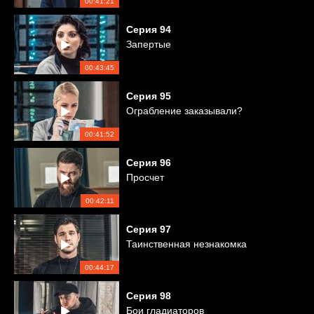
00:41:21
Серия
94
Запертые
00:43:45
Серия
95
Ограбление заказывали?
00:41:52
Серия
96
Просчет
00:42:11
Серия
97
Таинственная незнакомка
00:44:17
Серия
98
Бои гладиаторов