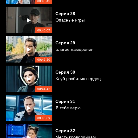
00:43:45
Серия
28
Опасные игры
00:45:07
Серия
29
Благие намерения
00:45:20
Серия
30
Клуб разбитых сердец
00:44:42
Серия
31
Я тебе верю
00:43:09
Серия
32
Месть кровопийцам