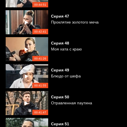
00:44:51
Серия
47
Проклятие золотого меча
00:42:41
Серия
48
Моя хата с краю
00:41:26
Серия
49
Блюдо от шефа
00:41:55
Серия
50
Отравленная паутина
00:41:47
Серия
51