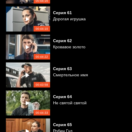
00:44:16
Серия
61
Дорогая игрушка
00:44:10
Серия
62
Кровавое золото
00:44:22
Серия
63
Смертельное имя
00:43:58
Серия
64
Не святой святой
00:44:33
Серия
65
Робин Гуд