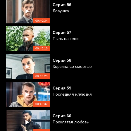
Серия
56
Ловушка
00:40:34
Серия
57
Пыль на тени
00:45:10
Серия
58
Корзина со смертью
00:43:23
Серия
59
Последняя иллюзия
00:42:32
Серия
60
Проклятая любовь