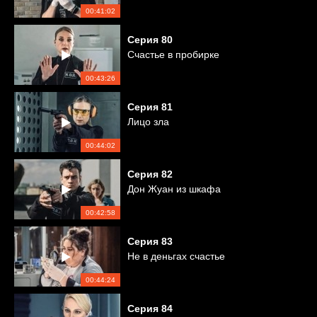
00:41:02
Серия
80
Счастье в пробирке
00:43:26
Серия
81
Лицо зла
00:44:02
Серия
82
Дон Жуан из шкафа
00:42:58
Серия
83
Не в деньгах счастье
00:44:24
Серия
84