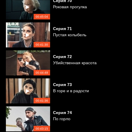
Серия
70
Роковая прогулка
00:45:04
Серия
71
Пустая колыбель
00:41:30
Серия
72
Убийственная красота
00:44:49
Серия
73
В горе и в радости
00:41:36
Серия
74
По горло
00:43:15