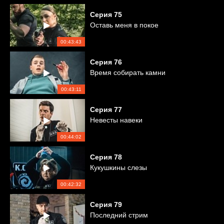
Серия
75
Оставь меня в покое
00:43:43
Серия
76
Время собирать камни
00:43:11
Серия
77
Невесты навеки
00:44:02
Серия
78
Кукушкины слезы
00:42:32
Серия
79
Последний стрим