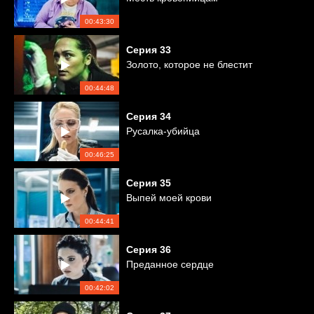
00:43:30
Серия
33
Золото, которое не блестит
00:44:48
Серия
34
Русалка-убийца
00:46:25
Серия
35
Выпей моей крови
00:44:41
Серия
36
Преданное сердце
00:42:02