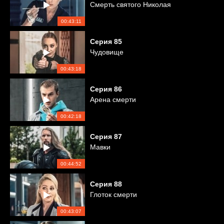
Смерть святого Николая
00:43:11
Серия
85
Чудовище
00:43:18
Серия
86
Арена смерти
00:42:18
Серия
87
Мавки
00:44:52
Серия
88
Глоток смерти
00:43:07