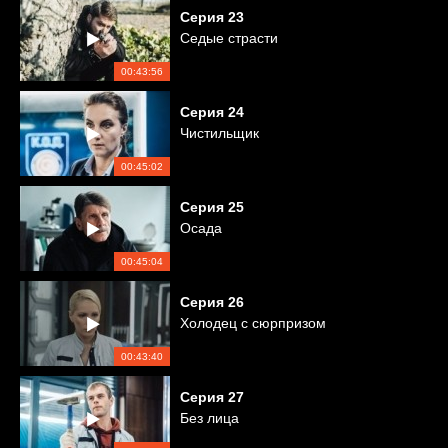
Серия
23
Седые страсти
00:43:56
Серия
24
Чистильщик
00:45:02
Серия
25
Осада
00:45:04
Серия
26
Холодец с сюрпризом
00:43:40
Серия
27
Без лица