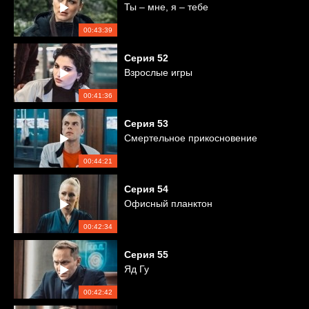
Ты – мне, я – тебе
00:43:39
Серия
52
Взрослые игры
00:41:36
Серия
53
Смертельное прикосновение
00:44:21
Серия
54
Офисный планктон
00:42:34
Серия
55
Яд Гу
00:42:42