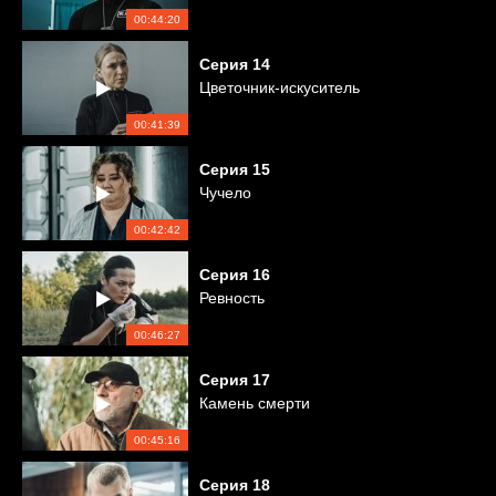
00:44:20
Серия
14
Цветочник-искуситель
00:41:39
Серия
15
Чучело
00:42:42
Серия
16
Ревность
00:46:27
Серия
17
Камень смерти
00:45:16
Серия
18