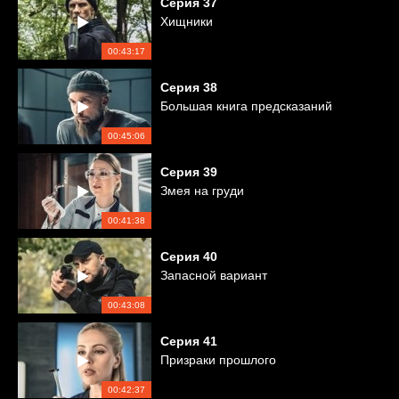
Серия
37
Хищники
00:43:17
Серия
38
Большая книга предсказаний
00:45:06
Серия
39
Змея на груди
00:41:38
Серия
40
Запасной вариант
00:43:08
Серия
41
Призраки прошлого
00:42:37