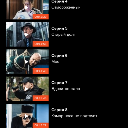
Серия
4
Отмороженный
00:42:30
Серия
5
Старый долг
00:41:58
Серия
6
Мост
00:41:43
Серия
7
Ядовитое жало
00:42:46
Серия
8
Комар носа не подточит
00:43:29