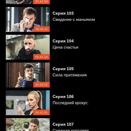
00:42:08
Серия
103
Свидание с маньяком
00:41:11
Серия
104
Цена счастья
00:41:24
Серия
105
Сила притяжения
00:42:52
Серия
106
Последний крокус
00:42:41
Серия
107
Снежная королева