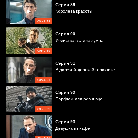
Серия
89
Королева красоты
00:43:48
Серия
90
Убийство в стиле зумба
00:42:58
Серия
91
В далекой-далекой галактике
00:44:01
Серия
92
Парфюм для ревнивца
00:43:03
Серия
93
Девушка из кафе