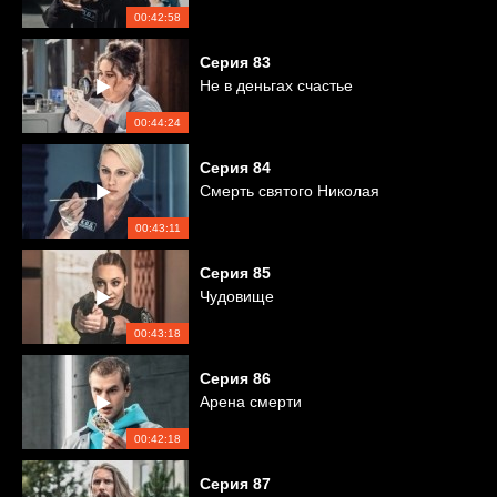
00:42:58
Серия
83
Не в деньгах счастье
00:44:24
Серия
84
Смерть святого Николая
00:43:11
Серия
85
Чудовище
00:43:18
Серия
86
Арена смерти
00:42:18
Серия
87