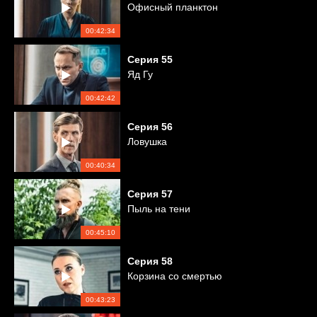
Офисный планктон
00:42:34
Серия
55
Яд Гу
00:42:42
Серия
56
Ловушка
00:40:34
Серия
57
Пыль на тени
00:45:10
Серия
58
Корзина со смертью
00:43:23