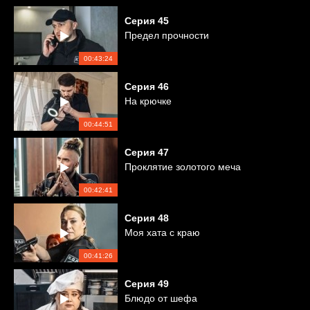
Серия
45
Предел прочности
00:43:24
Серия
46
На крючке
00:44:51
Серия
47
Проклятие золотого меча
00:42:41
Серия
48
Моя хата с краю
00:41:26
Серия
49
Блюдо от шефа