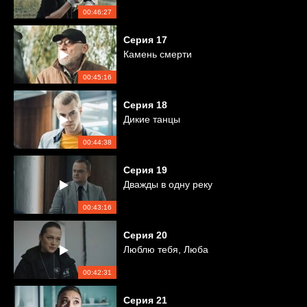
00:46:27
Серия
17
Камень смерти
00:45:16
Серия
18
Дикие танцы
00:44:38
Серия
19
Дважды в одну реку
00:43:16
Серия
20
Люблю тебя, Люба
00:42:31
Серия
21