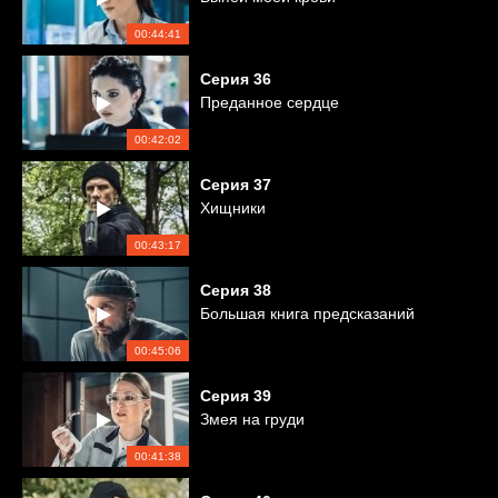
00:44:41
Серия
36
Преданное сердце
00:42:02
Серия
37
Хищники
00:43:17
Серия
38
Большая книга предсказаний
00:45:06
Серия
39
Змея на груди
00:41:38