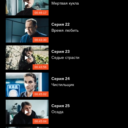
Мертвая кукла
00:46:17
Серия
22
Время любить
00:43:30
Серия
23
Седые страсти
00:43:56
Серия
24
Чистильщик
00:45:02
Серия
25
Осада
00:45:04