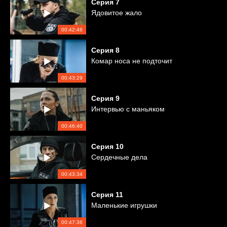
Серия
7
Ядовитое жало
00:42:46
Серия
8
Комар носа не подточит
00:43:29
Серия
9
Интервью с маньяком
00:46:40
Серия
10
Сердечные дела
00:43:34
Серия
11
Маленькие игрушки
00:47:36