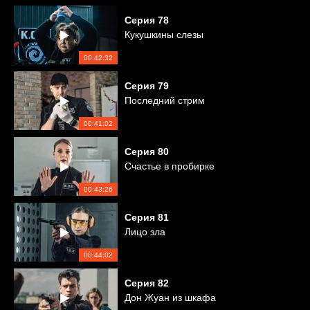
Серия
78
Кукушкины слезы
00:42:32
Серия
79
Последний стрим
00:41:02
Серия
80
Счастье в пробирке
00:43:26
Серия
81
Лицо зла
00:44:02
Серия
82
Дон Жуан из шкафа