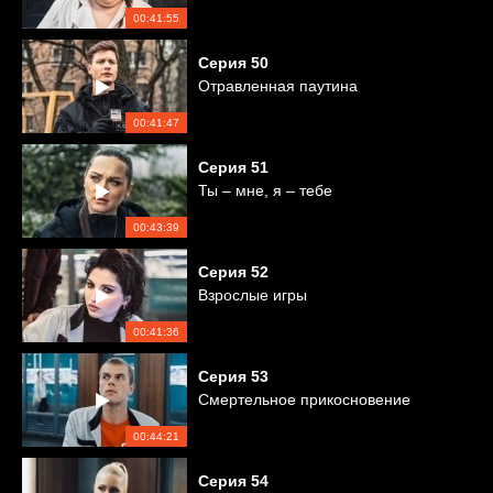
00:41:55
Серия
50
Отравленная паутина
00:41:47
Серия
51
Ты – мне, я – тебе
00:43:39
Серия
52
Взрослые игры
00:41:36
Серия
53
Смертельное прикосновение
00:44:21
Серия
54