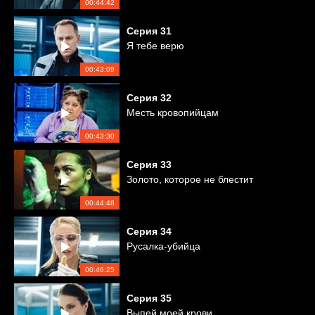
00:44:42
Серия
31
Я тебе верю
00:43:09
Серия
32
Месть кровопийцам
00:43:30
Серия
33
Золото, которое не блестит
00:44:48
Серия
34
Русалка-убийца
00:46:25
Серия
35
Выпей моей крови