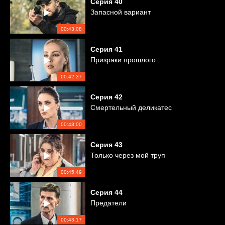
Серия
40
Запасной вариант
00:43:08
Серия
41
Призраки прошлого
00:42:37
Серия
42
Смертельный деликатес
00:43:00
Серия
43
Только через мой труп
00:45:49
Серия
44
Предатели
00:43:17