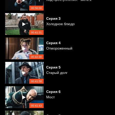
00:56:00
Серия
3
Холодное блюдо
00:41:31
Серия
4
Отмороженный
00:42:30
Серия
5
Старый долг
00:41:58
Серия
6
Мост
00:41:43