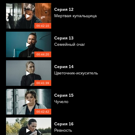
Серия
12
Мертвая купальщица
00:42:10
Серия
13
Семейный очаг
00:44:20
Серия
14
Цветочник-искуситель
00:41:39
Серия
15
Чучело
00:42:42
Серия
16
Ревность