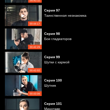
00:42:11
Серия
97
Таинственная незнакомка
00:44:17
Серия
98
Бои гладиаторов
00:42:29
Серия
99
Шутки с кармой
00:42:02
Серия
100
Шутник
00:43:06
Серия
101
Минотавр