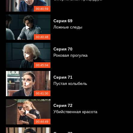
00:40:59
Серия
69
Ложные следы
00:40:48
Серия
70
Роковая прогулка
00:45:04
Серия
71
Пустая колыбель
00:41:30
Серия
72
Убийственная красота
00:44:49