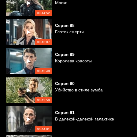
Мавки
00:44:52
Серия
88
Глоток смерти
00:43:07
Серия
89
Королева красоты
00:43:48
Серия
90
Убийство в стиле зумба
00:42:58
Серия
91
В далекой-далекой галактике
00:44:01