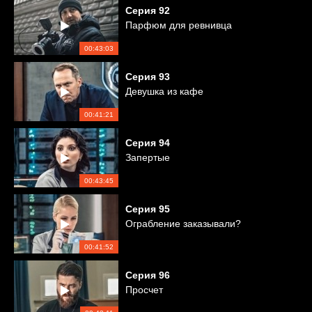
Серия
92
Парфюм для ревнивца
00:43:03
Серия
93
Девушка из кафе
00:41:21
Серия
94
Запертые
00:43:45
Серия
95
Ограбление заказывали?
00:41:52
Серия
96
Просчет