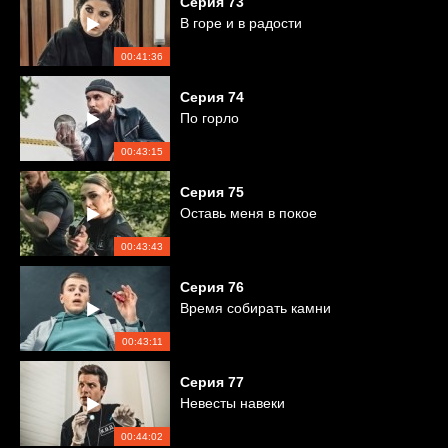
Серия
73
В горе и в радости
00:41:36
Серия
74
По горло
00:43:15
Серия
75
Оставь меня в покое
00:43:43
Серия
76
Время собирать камни
00:43:11
Серия
77
Невесты навеки
00:44:02