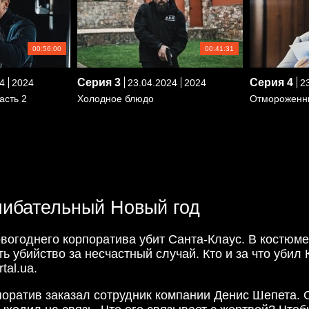
00:56:00
00:41:31
Серия
3
Серия
4
4
2024
23.04.2024
2024
23
асть 2
Холодное блюдо
Отмороженн
сшибательный Новый год
овогоднего корпоратива убит Санта-Клаус. В костюм
ь убийство за несчастный случай. Кто и за что уби
tal.ua.
оратив заказал сотрудник компании Денис Шепета. О