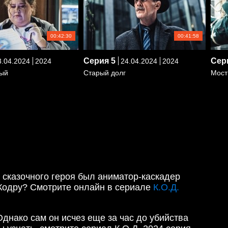
00:42:30
00:41:58
Серия
5
Сер
.04.2024
2024
24.04.2024
2024
ый
Старый долг
Мост
е сказочного героя был аниматор-каскадер
л Кодру? Смотрите онлайн в сериале
К.О.Д.
днако сам он исчез еще за час до убийства