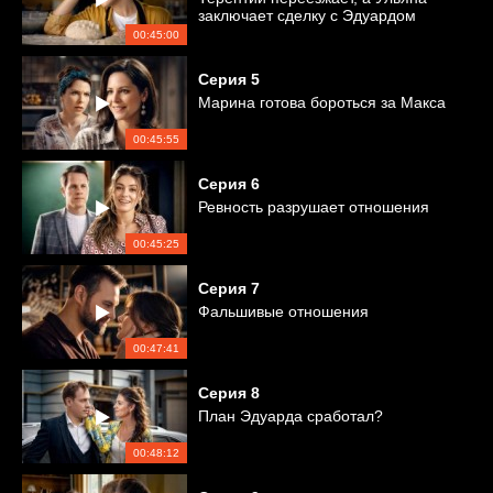
заключает сделку с Эдуардом
00:45:00
Серия
5
Марина готова бороться за Макса
00:45:55
Серия
6
Ревность разрушает отношения
00:45:25
Серия
7
Фальшивые отношения
00:47:41
Серия
8
План Эдуарда сработал?
00:48:12