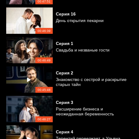
00:47:51
Серия
16
День открытия пекарни
00:46:39
Серия
1
Свадьба и незваные гости
00:46:49
Серия
2
Знакомство с сестрой и раскрытие
старых тайн
00:45:48
Серия
3
Расширение бизнеса и
неожиданная беременность
00:46:27
Серия
4
Терентий переезжает, а Ульяна