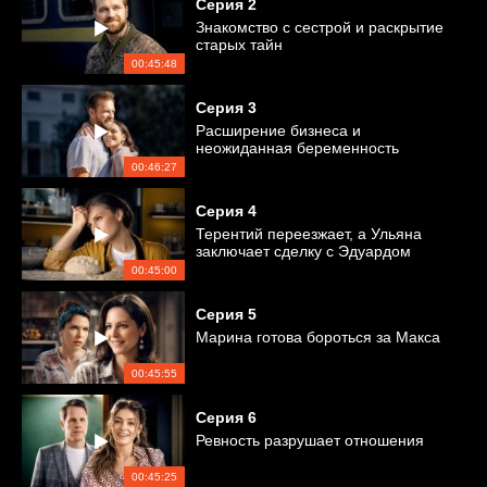
Серия
2
Знакомство с сестрой и раскрытие
старых тайн
00:45:48
Серия
3
Расширение бизнеса и
неожиданная беременность
00:46:27
Серия
4
Терентий переезжает, а Ульяна
заключает сделку с Эдуардом
00:45:00
Серия
5
Марина готова бороться за Макса
00:45:55
Серия
6
Ревность разрушает отношения
00:45:25