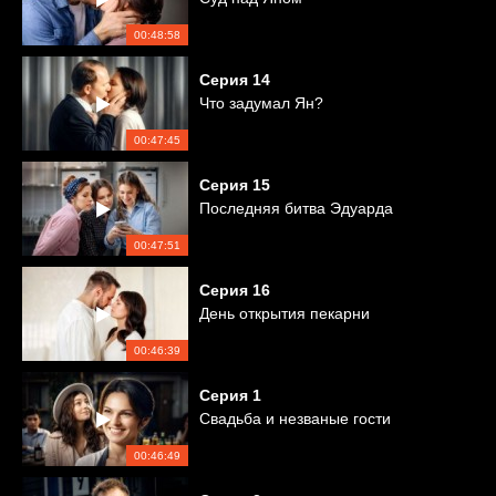
00:48:58
Серия
14
Что задумал Ян?
00:47:45
Серия
15
Последняя битва Эдуарда
00:47:51
Серия
16
День открытия пекарни
00:46:39
Серия
1
Свадьба и незваные гости
00:46:49