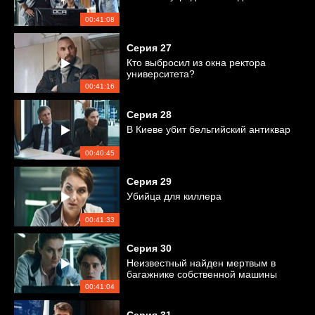
00:41:08
Серия
27
Кто выбросил из окна ректора
университета?
00:41:16
Серия
28
В Киеве убит бельгийский антиквар
00:40:45
Серия
29
Убийца для киллера
00:41:33
Серия
30
Неизвестный найден мертвым в
багажнике собственной машины
00:41:04