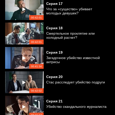
Серия
17
Что за «существо» убивает
молодых девушек?
00:42:01
Серия
18
Смертельное проклятие или
холодный расчет?
00:42:01
Серия
19
Загадочное убийство известной
актрисы
00:41:34
Серия
20
Стас расследует убийство подруги
00:42:02
Серия
21
Убийство скандального журналиста