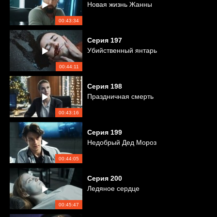
Новая жизнь Жанны
00:43:34
Серия
197
Убийственный янтарь
00:44:11
Серия
198
Праздничная смерть
00:43:16
Серия
199
Недобрый Дед Мороз
00:44:05
Серия
200
Ледяное сердце
00:45:47