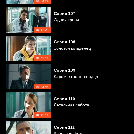
00:44:26
Серия
107
Одной крови
00:42:21
Серия
108
Золотой младенец
00:42:12
Серия
109
Карамелька от сердца
00:42:44
Серия
110
Летальная забота
00:42:19
Серия
111
Кровавое фото