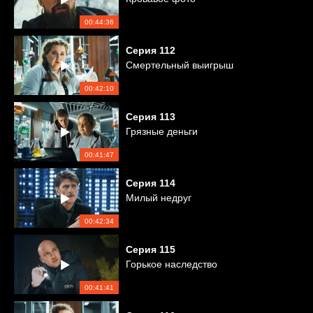
00:44:36
Серия
112
Смертельный выигрыш
00:42:10
Серия
113
Грязные деньги
00:41:47
Серия
114
Милый недруг
00:42:34
Серия
115
Горькое наследство
00:41:41