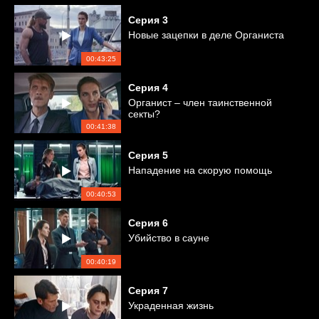
Серия
3
Новые зацепки в деле Органиста
00:43:25
Серия
4
Органист – член таинственной
секты?
00:41:38
Серия
5
Нападение на скорую помощь
00:40:53
Серия
6
Убийство в сауне
00:40:19
Серия
7
Украденная жизнь