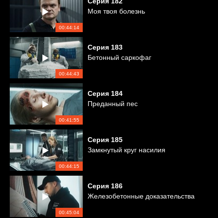
Серия
182
Моя твоя болезнь
00:44:14
Серия
183
Бетонный саркофаг
00:44:43
Серия
184
Преданный пес
00:41:55
Серия
185
Замкнутый круг насилия
00:44:15
Серия
186
Железобетонные доказательства
00:45:04