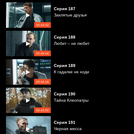
Серия
187
Заклятые друзья
00:44:32
Серия
188
Любит – не любит
00:45:44
Серия
189
К гадалке не ходи
00:44:19
Серия
190
Тайна Клеопатры
00:43:50
Серия
191
Черная месса