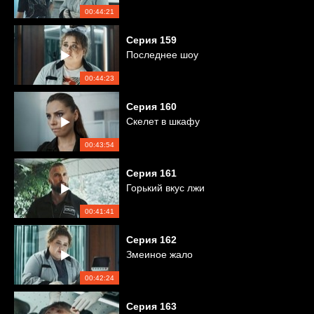
00:44:21
Серия
159
Последнее шоу
00:44:23
Серия
160
Скелет в шкафу
00:43:54
Серия
161
Горький вкус лжи
00:41:41
Серия
162
Змеиное жало
00:42:24
Серия
163