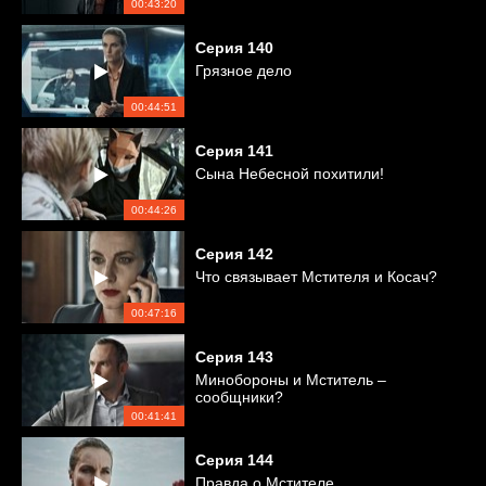
00:43:20
Серия
140
Грязное дело
00:44:51
Серия
141
Сына Небесной похитили!
00:44:26
Серия
142
Что связывает Мстителя и Косач?
00:47:16
Серия
143
Минобороны и Мститель –
сообщники?
00:41:41
Серия
144
Правда о Мстителе