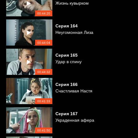
Жизнь кувырком
00:44:20
Серия
164
Неугомонная Лиза
00:44:04
Серия
165
Удар в спину
00:44:32
Серия
166
Счастливая Настя
00:41:33
Серия
167
Украденная афера
00:41:50