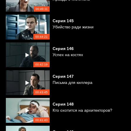
00:49:11
Серия
145
Убийство ради жизни
00:44:21
Серия
146
Успех на костях
00:42:19
Серия
147
Письма для киллера
00:43:45
Серия
148
Кто охотится на архитекторов?
00:41:43