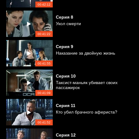
00:42:12
Серия
8
Укол смерти
00:41:22
Серия
9
Наказание за двойную жизнь
00:41:55
Серия
10
Таксист-маньяк убивает своих
пассажирок
00:41:09
Серия
11
Кто убил брачного афериста?
00:41:52
Серия
12