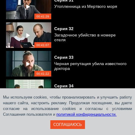
Серия
31
Утопленница из Мертвого моря
00:41:29
Серия
32
Загадочное убийство в номере
отеля
00:41:07
Серия
33
Черная репутация убила известного
доктора
00:41:22
Серия
34
Самосуд над наркоторговцем
Мы используем cookies, чтобы проанализировать и улучшить работу
нашего сайта, настроить рекламу. Продолжая посещение, вы даете
00:40:31
согласие на использование cookies и согласны с условиями
Соглашения пользователя и
Серия
политикой конфиденциальности.
35
В столице массово пропадают дети
СОГЛАШАЮСЬ
00:41:34