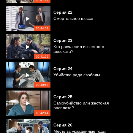
00:41:17
Серия
22
Смертельное шоссе
00:44:03
Серия
23
Кто расчленил известного
адвоката?
00:41:25
Серия
24
Убийство ради свободы
00:40:58
Серия
25
Самоубийство или жестокая
расплата?
00:42:44
Серия
26
Месть за украденные годы