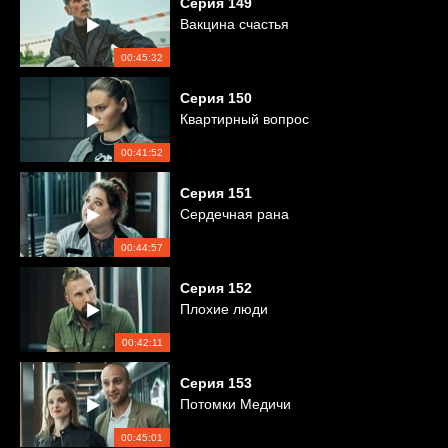
Серия
149
Вакцина счастья
00:45:32
Серия
150
Квартирный вопрос
00:41:52
Серия
151
Сердечная рана
00:44:57
Серия
152
Плохие люди
00:42:11
Серия
153
Потомки Медичи
00:45:01