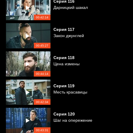
Серия
116
Дарницкий шакал
00:42:14
Серия
117
Закон джунглей
00:45:27
Серия
118
Цена измены
00:44:14
Серия
119
Месть красавицы
00:42:34
Серия
120
Шаг на опережение
00:43:31