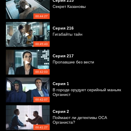
Серия
215
Секрет Казановы
00:44:27
Серия
216
Гигабайты тайн
00:45:43
Серия
217
Пропавшие без вести
00:42:03
Серия
1
В городе орудует серийный маньяк
Органист
00:42:07
Серия
2
Поймают ли детективы ОСА
Органиста?
00:41:27