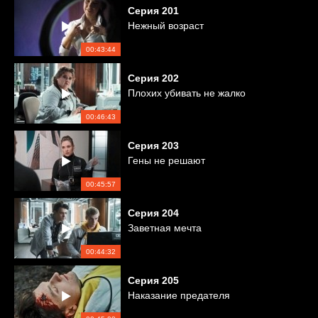
Серия
201
Нежный возраст
00:43:44
Серия
202
Плохих убивать не жалко
00:46:43
Серия
203
Гены не решают
00:45:57
Серия
204
Заветная мечта
00:44:32
Серия
205
Наказание предателя