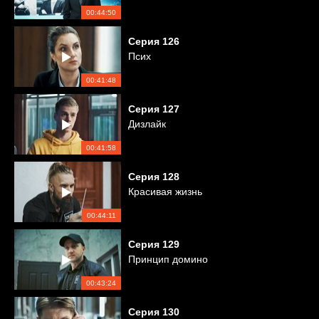
00:44:50
Серия
126
Псих
00:41:48
Серия
127
Дизлайк
00:41:58
Серия
128
Красивая жизнь
00:44:11
Серия
129
Принцип домино
00:43:24
Серия
130