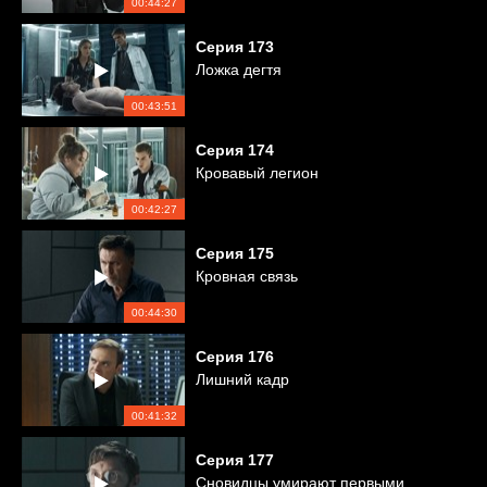
00:44:27
Серия
173
Ложка дегтя
00:43:51
Серия
174
Кровавый легион
00:42:27
Серия
175
Кровная связь
00:44:30
Серия
176
Лишний кадр
00:41:32
Серия
177
Сновидцы умирают первыми