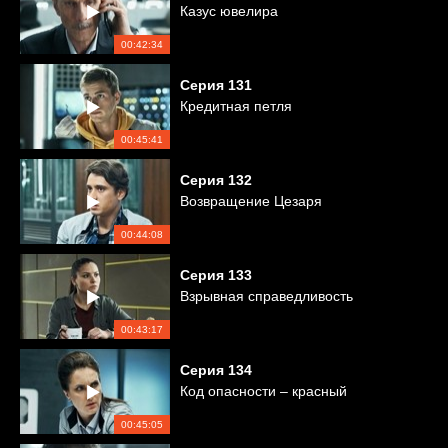
Казус ювелира
00:42:34
Серия
131
Кредитная петля
00:45:41
Серия
132
Возвращение Цезаря
00:44:08
Серия
133
Взрывная справедливость
00:43:17
Серия
134
Код опасности – красный
00:45:05