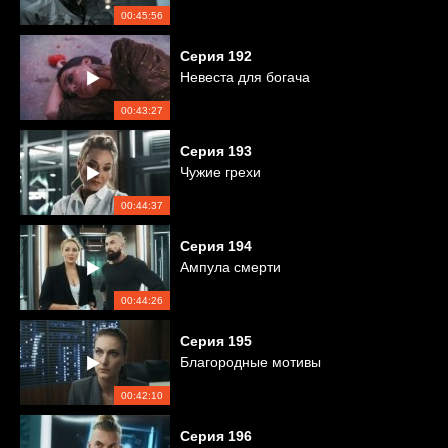
00:45:56
Серия
192
Невеста для богача
00:43:27
Серия
193
Чужие грехи
00:44:37
Серия
194
Ампула смерти
00:44:26
Серия
195
Благородные мотивы
00:42:10
Серия
196