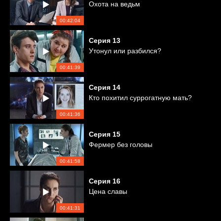
Охота на ведьм
00:42:04
Серия
13
Утонул или разбился?
00:41:39
Серия
14
Кто похитил суррогатную мать?
00:41:36
Серия
15
Фермер без головы
00:41:58
Серия
16
Цена славы
00:41:31