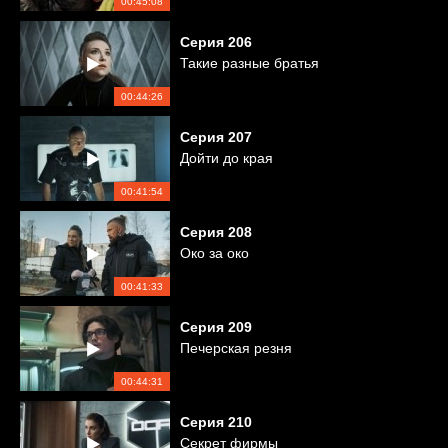
00:45:08
Серия
206
Такие разные братья
00:44:26
Серия
207
Дойти до края
00:41:54
Серия
208
Око за око
00:41:33
Серия
209
Печерская резня
00:44:31
Серия
210
Секрет фирмы