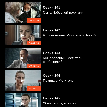
Серия
141
Сына Небесной похитили!
00:44:26
Серия
142
Что связывает Мстителя и Косач?
00:47:16
Серия
143
Минобороны и Мститель –
сообщники?
00:41:41
Серия
144
Правда о Мстителе
00:49:11
Серия
145
Убийство ради жизни