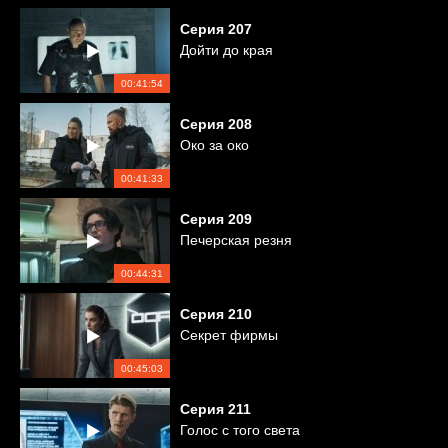
Серия
207
Дойти до края
00:41:54
Серия
208
Око за око
00:41:33
Серия
209
Печерская резня
00:44:31
Серия
210
Секрет фирмы
00:45:03
Серия
211
Голос с того света