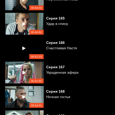
00:44:04
Серия
165
Удар в спину
00:44:32
Серия
166
Счастливая Настя
00:41:33
Серия
167
Украденная афера
00:41:50
Серия
168
Ночная гостья
00:44:31