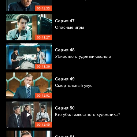
00:41:33
Серия
47
Опасные игры
00:43:27
Серия
48
Убийство студентки-эколога
00:43:36
Серия
49
Смертельный укус
00:41:01
Серия
50
Кто убил известного художника?
00:41:45