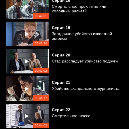
Серия
18
Смертельное проклятие или
холодный расчет?
00:42:01
Серия
19
Загадочное убийство известной
актрисы
00:41:34
Серия
20
Стас расследует убийство подруги
00:42:02
Серия
21
Убийство скандального журналиста
00:41:17
Серия
22
Смертельное шоссе
00:44:03