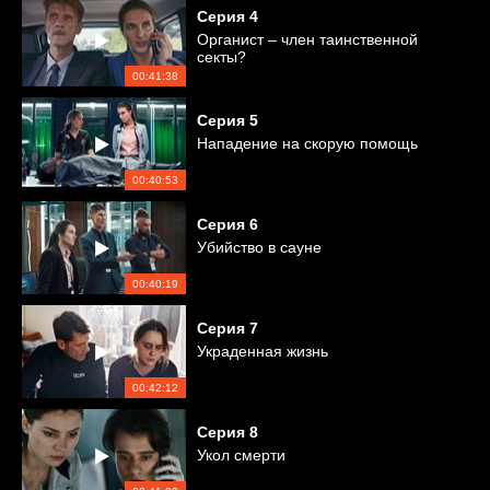
Серия
4
Органист – член таинственной
секты?
00:41:38
Серия
5
Нападение на скорую помощь
00:40:53
Серия
6
Убийство в сауне
00:40:19
Серия
7
Украденная жизнь
00:42:12
Серия
8
Укол смерти