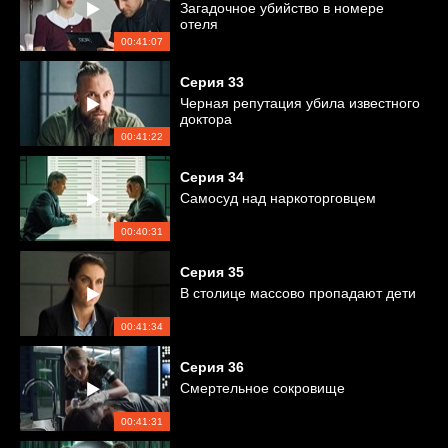
Загадочное убийство в номере
отеля
00:41:07
Серия
33
Черная репутация убила известного
доктора
00:41:22
Серия
34
Самосуд над наркоторговцем
00:40:31
Серия
35
В столице массово пропадают дети
00:41:34
Серия
36
Смертельное сокровище
00:41:31