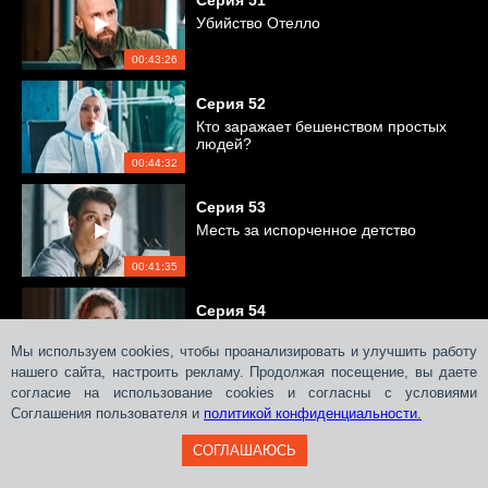
Серия
51
Убийство Отелло
00:43:26
Серия
52
Кто заражает бешенством простых
людей?
00:44:32
Серия
53
Месть за испорченное детство
00:41:35
Серия
54
Расправа над папарацци
Мы используем cookies, чтобы проанализировать и улучшить работу
нашего сайта, настроить рекламу. Продолжая посещение, вы даете
00:41:41
согласие на использование cookies и согласны с условиями
Соглашения пользователя и
Серия
политикой конфиденциальности.
55
Месть за подростковый бунт
СОГЛАШАЮСЬ
00:44:38