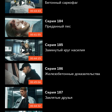
Бетонный саркофаг
00:44:43
Серия
184
Преданный пес
00:41:55
Серия
185
Замкнутый круг насилия
00:44:15
Серия
186
Железобетонные доказательства
00:45:04
Серия
187
Заклятые друзья
00:44:32