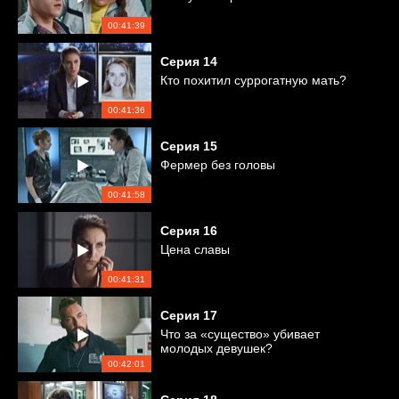
00:41:39
Серия
14
Кто похитил суррогатную мать?
00:41:36
Серия
15
Фермер без головы
00:41:58
Серия
16
Цена славы
00:41:31
Серия
17
Что за «существо» убивает
молодых девушек?
00:42:01