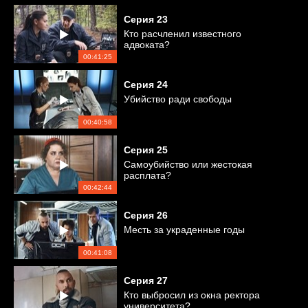
Серия
23
Кто расчленил известного
адвоката?
00:41:25
Серия
24
Убийство ради свободы
00:40:58
Серия
25
Самоубийство или жестокая
расплата?
00:42:44
Серия
26
Месть за украденные годы
00:41:08
Серия
27
Кто выбросил из окна ректора
университета?