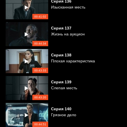
Серия
136
Изысканная месть
00:41:02
Серия
137
Жизнь на аукцион
00:44:34
Серия
138
Плохая характеристика
00:43:33
Серия
139
Слепая месть
00:43:20
Серия
140
Грязное дело
00:44:51