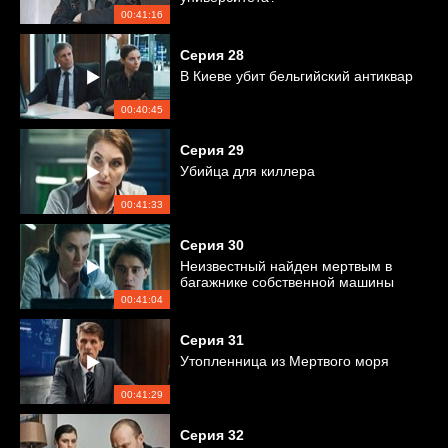
00:41:16
Серия
28
В Киеве убит бельгийский антиквар
00:40:45
Серия
29
Убийца для киллера
00:41:33
Серия
30
Неизвестный найден мертвым в
багажнике собственной машины
00:41:04
Серия
31
Утопленница из Мертвого моря
00:41:29
Серия
32