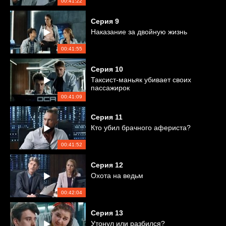
00:41:22
Серия
9
Наказание за двойную жизнь
00:41:55
Серия
10
Таксист-маньяк убивает своих
пассажирок
00:41:09
Серия
11
Кто убил брачного афериста?
00:41:52
Серия
12
Охота на ведьм
00:42:04
Серия
13
Утонул или разбился?