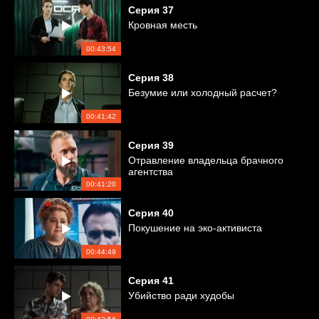
Серия
37
Кровная месть
00:43:54
Серия
38
Безумие или холодный расчет?
00:41:42
Серия
39
Отравление владельца брачного
агентства
00:41:20
Серия
40
Покушение на эко-активиста
00:44:49
Серия
41
Убийство ради худобы