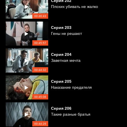
Серия
202
Плохих убивать не жалко
00:46:43
Серия
203
Гены не решают
00:45:57
Серия
204
Заветная мечта
00:44:32
Серия
205
Наказание предателя
00:45:08
Серия
206
Такие разные братья
00:44:26