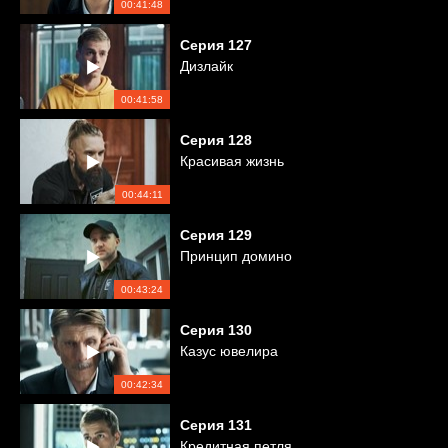
00:41:48
Серия
127
Дизлайк
00:41:58
Серия
128
Красивая жизнь
00:44:11
Серия
129
Принцип домино
00:43:24
Серия
130
Казус ювелира
00:42:34
Серия
131
Кредитная петля