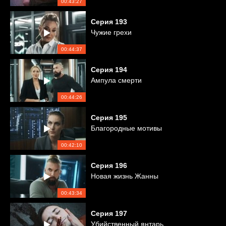
00:43:27
Серия
193
Чужие грехи
00:44:37
Серия
194
Ампула смерти
00:44:26
Серия
195
Благородные мотивы
00:42:10
Серия
196
Новая жизнь Жанны
00:43:34
Серия
197
Убийственный янтарь