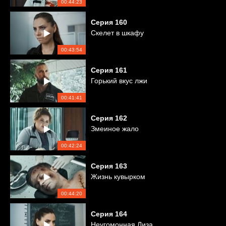
00:44:23
Серия
160
Скелет в шкафу
00:43:54
Серия
161
Горький вкус лжи
00:41:41
Серия
162
Змеиное жало
00:42:24
Серия
163
Жизнь кувырком
00:44:20
Серия
164
Неугомонная Лиза