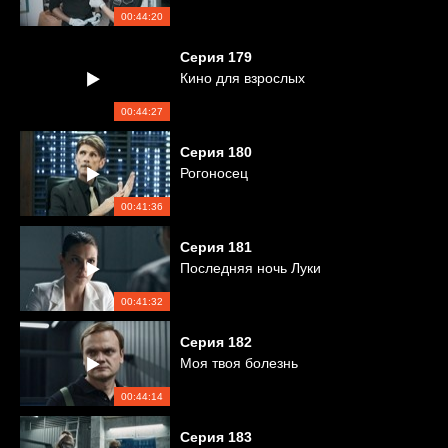
00:44:20
Серия
179
Кино для взрослых
00:44:27
Серия
180
Рогоносец
00:41:36
Серия
181
Последняя ночь Луки
00:41:32
Серия
182
Моя твоя болезнь
00:44:14
Серия
183