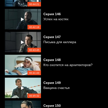
00:44:21
Серия
146
Успех на костях
00:42:19
Серия
147
Письма для киллера
00:43:45
Серия
148
Кто охотится на архитекторов?
00:41:43
Серия
149
Вакцина счастья
00:45:32
Серия
150