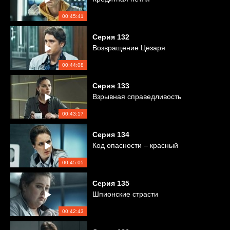
00:45:41
Серия
132
Возвращение Цезаря
00:44:08
Серия
133
Взрывная справедливость
00:43:17
Серия
134
Код опасности – красный
00:45:05
Серия
135
Шпионские страсти
00:42:43