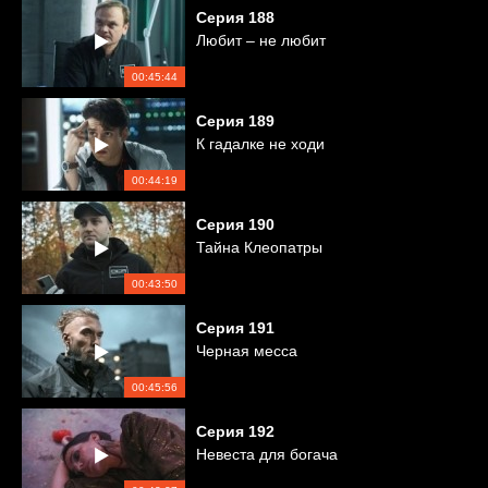
Серия
188
Любит – не любит
00:45:44
Серия
189
К гадалке не ходи
00:44:19
Серия
190
Тайна Клеопатры
00:43:50
Серия
191
Черная месса
00:45:56
Серия
192
Невеста для богача