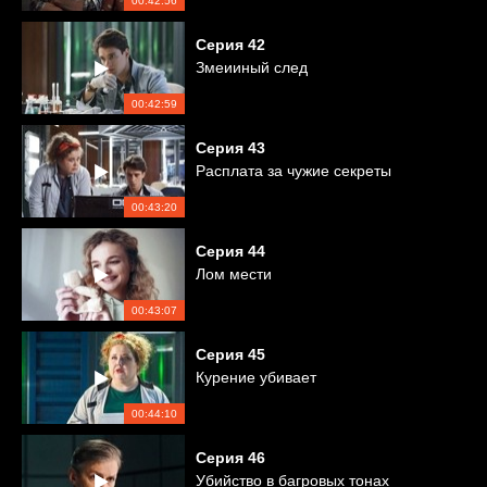
00:42:56
Серия
42
Змеииный след
00:42:59
Серия
43
Расплата за чужие секреты
00:43:20
Серия
44
Лом мести
00:43:07
Серия
45
Курение убивает
00:44:10
Серия
46
Убийство в багровых тонах