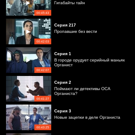
Гигабайты тайн
00:45:43
Серия
217
Пропавшие без вести
00:42:03
Серия
1
В городе орудует серийный маньяк
Органист
00:42:07
Серия
2
Поймают ли детективы ОСА
Органиста?
00:41:27
Серия
3
Новые зацепки в деле Органиста
00:43:25