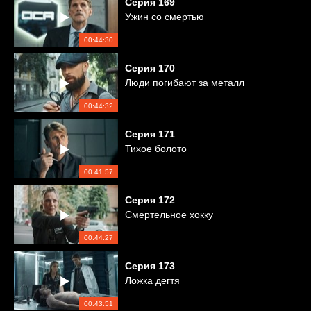
Серия
169
Ужин со смертью
00:44:30
Серия
170
Люди погибают за металл
00:44:32
Серия
171
Тихое болото
00:41:57
Серия
172
Смертельное хокку
00:44:27
Серия
173
Ложка дегтя
00:43:51