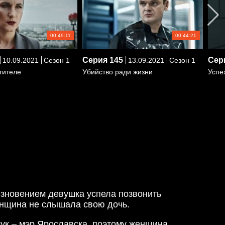
00:49:11
00:44:21
Серия
145
Сер
10.09.2021
Сезон 1
13.09.2021
Сезон 1
тителе
Убийство ради жизни
Успе
езновением девушка успела позвонить
женщина не слышала свою дочь.
ук – мэр Ярославска, поэтому женщина