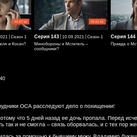
00:47:16
00:41:41
Серия
143
Серия
144
2021
Сезон 1
10.09.2021
Сезон 1
еля и Косач?
Минобороны и Мститель –
Правда о Мс
сообщники?
40
трудники ОСА расследуют дело о похищении!
отому что 5 дней назад ее дочь пропала. Перед исч
ь так и не смогла – связь оборвалась, и с тех пор 
тилась за помощью к бывшему мужу. Владимир Лукаш