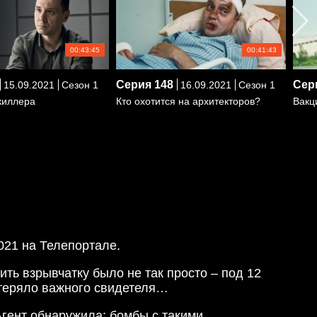
00:43:45
00:41:43
Серия
148
Сер
15.09.2021
Сезон 1
16.09.2021
Сезон 1
киллера
Кто охотится на архитекторов?
Вакц
021 на Телепортале.
ть взрывчатку было не так просто – под 12
отеряло важного свидетеля…
гент обнаружила: бомбы с такими