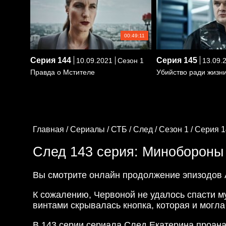
00:49:11
Серия
144
Серия
145
10.09.2021
Сезон 1
13.09.
Правда о Мстителе
Убийство ради жизн
Главная /
Сериалы /
СТБ /
След /
Сезон 1 /
Серия 1
След 143 серия: Минобороны
Вы смотрите онлайн продолжение эпизодов
К сожалению, Червоной не удалось спасти му
винтами скрывалась кнопка, которая и могл
В 143 серии сериала След Екатерина проана