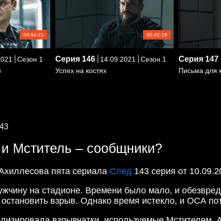
00:44:21
00:42:19
Серия
146
Серия
147
2021
Сезон 1
14.09.2021
Сезон 1
и
Успех на костях
Письма для 
43
 и Мститель – сообщники?
 Ахиллесова пята сериала
След
143 серия от 10.09.2
жчину на стадионе. Времени было мало, и обезвреди
а остановить взрыв. Однако время истекло, и ОСА п
лизировала взрывчатки, используемые Мстителем. А