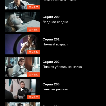
00:44:05
Серия
200
Ледяное сердце
00:45:47
Серия
201
Нежный возраст
00:43:44
Серия
202
Плохих убивать не жалко
00:46:43
Серия
203
Гены не решают
00:45:57