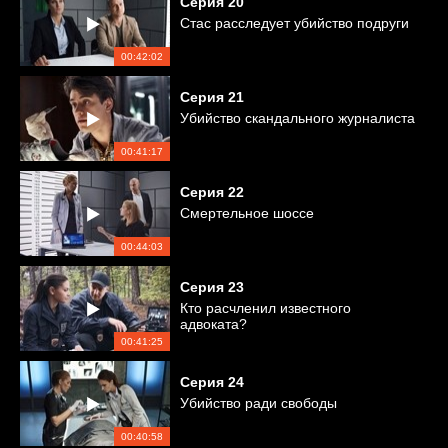
Серия
20
Стас расследует убийство подруги
00:42:02
Серия
21
Убийство скандального журналиста
00:41:17
Серия
22
Смертельное шоссе
00:44:03
Серия
23
Кто расчленил известного
адвоката?
00:41:25
Серия
24
Убийство ради свободы
00:40:58