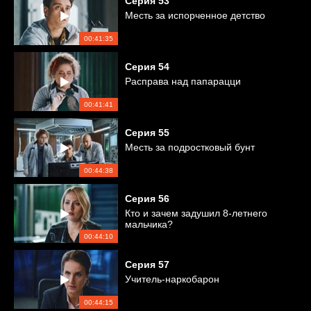
Серия
53
Месть за испорченное детство
00:41:35
Серия
54
Расправа над папарацци
00:41:41
Серия
55
Месть за подростковый бунт
00:44:38
Серия
56
Кто и зачем задушил 8-летнего
мальчика?
00:44:10
Серия
57
Учитель-наркобарон
00:44:15