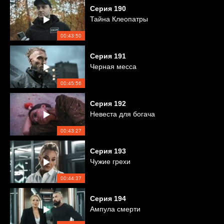
Серия
190
Тайна Клеопатры
00:43:50
Серия
191
Черная месса
00:45:56
Серия
192
Невеста для богача
00:43:27
Серия
193
Чужие грехи
00:44:37
Серия
194
Ампула смерти