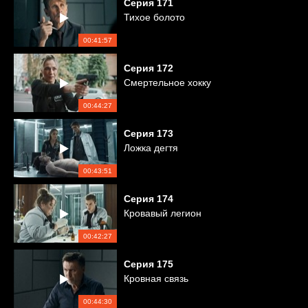
Серия
171
Тихое болото
00:41:57
Серия
172
Смертельное хокку
00:44:27
Серия
173
Ложка дегтя
00:43:51
Серия
174
Кровавый легион
00:42:27
Серия
175
Кровная связь
00:44:30