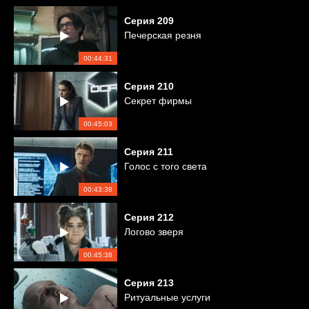
Серия
209
Печерская резня
00:44:31
Серия
210
Секрет фирмы
00:45:03
Серия
211
Голос с того света
00:43:38
Серия
212
Логово зверя
00:45:38
Серия
213
Ритуальные услуги