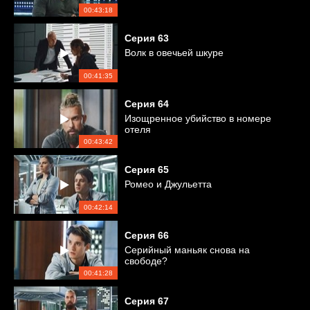
00:43:18
Серия
63
Волк в овечьей шкуре
00:41:35
Серия
64
Изощренное убийство в номере
отеля
00:43:42
Серия
65
Ромео и Джульетта
00:42:14
Серия
66
Серийный маньяк снова на
свободе?
00:41:28
Серия
67