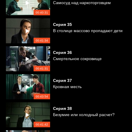
Самосуд над наркоторговцем
00:40:31
Серия
35
В столице массово пропадают дети
00:41:34
Серия
36
Смертельное сокровище
00:41:31
Серия
37
Кровная месть
00:43:54
Серия
38
Безумие или холодный расчет?
00:41:42