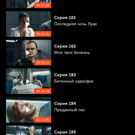
00:41:36
Серия
181
Последняя ночь Луки
00:41:32
Серия
182
Моя твоя болезнь
00:44:14
Серия
183
Бетонный саркофаг
00:44:43
Серия
184
Преданный пес
00:41:55
Серия
185