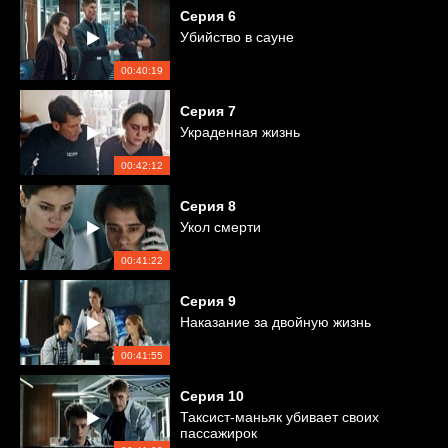
Серия
6
Убийство в сауне
00:40:19
Серия
7
Украденная жизнь
00:42:12
Серия
8
Укол смерти
00:41:22
Серия
9
Наказание за двойную жизнь
00:41:55
Серия
10
Таксист-маньяк убивает своих
пассажирок