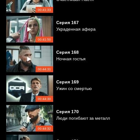
00:41:33
Серия
167
Украденная афера
00:41:50
Серия
168
Ночная гостья
00:44:31
Серия
169
Ужин со смертью
00:44:30
Серия
170
Люди погибают за металл
00:44:32