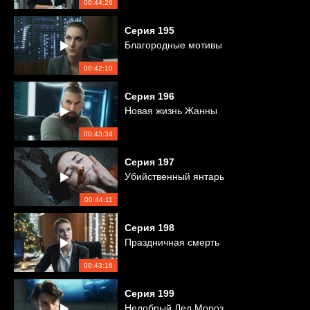
00:44:26
Серия
195
Благородные мотивы
00:42:10
Серия
196
Новая жизнь Жанны
00:43:34
Серия
197
Убийственный янтарь
00:44:11
Серия
198
Праздничная смерть
00:43:16
Серия
199
Недобрый Дед Мороз