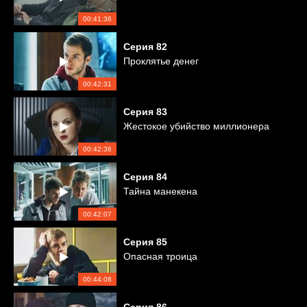
00:41:36
Серия
82
Проклятье денег
00:42:31
Серия
83
Жестокое убийство миллионера
00:42:36
Серия
84
Тайна манекена
00:42:07
Серия
85
Опасная троица
00:44:08