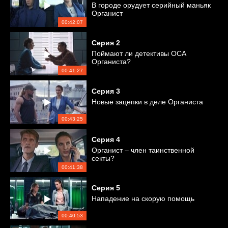
В городе орудует серийный маньяк
Органист
00:42:07
Серия
2
Поймают ли детективы ОСА
Органиста?
00:41:27
Серия
3
Новые зацепки в деле Органиста
00:43:25
Серия
4
Органист – член таинственной
секты?
00:41:38
Серия
5
Нападение на скорую помощь
00:40:53