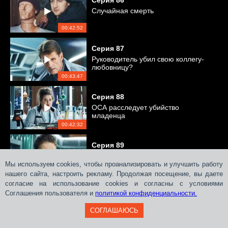
Серия
86
Случайная смерть
00:42:52
Серия
87
Руководитель убил свою коллегу-
любовницу?
00:43:47
Серия
88
ОСА расследует убийство
младенца
00:42:32
Серия
89
Ограбление и двойное убийство
Мы используем cookies, чтобы проанализировать и улучшить работу
нашего сайта, настроить рекламу. Продолжая посещение, вы даете
00:42:26
согласие на использование cookies и согласны с условиями
Соглашения пользователя и
Серия
политикой конфиденциальности.
90
Золотой феникс
СОГЛАШАЮСЬ
00:44:29