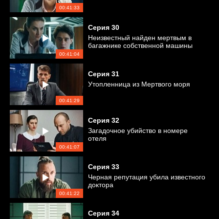
00:41:33
Серия
30
Неизвестный найден мертвым в
багажнике собственной машины
00:41:04
Серия
31
Утопленница из Мертвого моря
00:41:29
Серия
32
Загадочное убийство в номере
отеля
00:41:07
Серия
33
Черная репутация убила известного
доктора
00:41:22
Серия
34