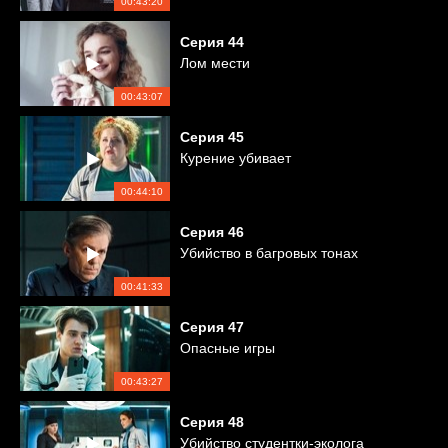
00:43:20
Серия
44
Лом мести
00:43:07
Серия
45
Курение убивает
00:44:10
Серия
46
Убийство в багровых тонах
00:41:33
Серия
47
Опасные игры
00:43:27
Серия
48
Убийство студентки-эколога