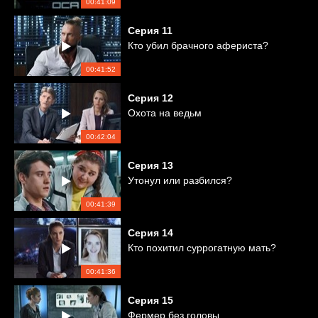
00:41:09
Серия
11
Кто убил брачного афериста?
00:41:52
Серия
12
Охота на ведьм
00:42:04
Серия
13
Утонул или разбился?
00:41:39
Серия
14
Кто похитил суррогатную мать?
00:41:36
Серия
15
Фермер без головы