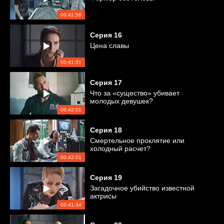
00:41:58
Серия
16
Цена славы
00:41:31
Серия
17
Что за «существо» убивает
молодых девушек?
00:42:01
Серия
18
Смертельное проклятие или
холодный расчет?
00:42:01
Серия
19
Загадочное убийство известной
актрисы
00:41:34