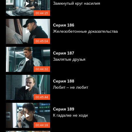
Замкнутый круг насилия
00:44:15
Серия
186
Железобетонные доказательства
00:45:04
Серия
187
Заклятые друзья
00:44:32
Серия
188
Любит – не любит
00:45:44
Серия
189
К гадалке не ходи
00:44:19