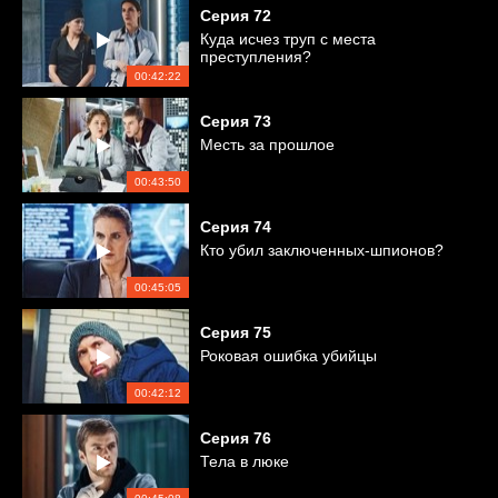
Серия
72
Куда исчез труп с места
преступления?
00:42:22
Серия
73
Месть за прошлое
00:43:50
Серия
74
Кто убил заключенных-шпионов?
00:45:05
Серия
75
Роковая ошибка убийцы
00:42:12
Серия
76
Тела в люке