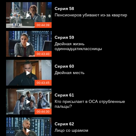
Серия
58
Пенсионеров убивают из-за квартир
00:44:39
Серия
59
Двойная жизнь
одиннадцатиклассницы
00:43:40
Серия
60
Двойная месть
00:43:45
Серия
61
Кто присылает в ОСА отрубленные
пальцы?
00:44:30
Серия
62
Лицо со шрамом