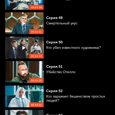
00:43:36
Серия
49
Смертельный укус
00:41:01
Серия
50
Кто убил известного художника?
00:41:45
Серия
51
Убийство Отелло
00:43:26
Серия
52
Кто заражает бешенством простых
людей?
00:44:32