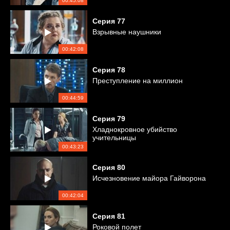
00:45:08
Серия
77
Взрывные наушники
00:42:08
Серия
78
Преступление на миллион
00:44:59
Серия
79
Хладнокровное убийство
учительницы
00:43:23
Серия
80
Исчезновение майора Гайворона
00:42:04
Серия
81
Роковой полет