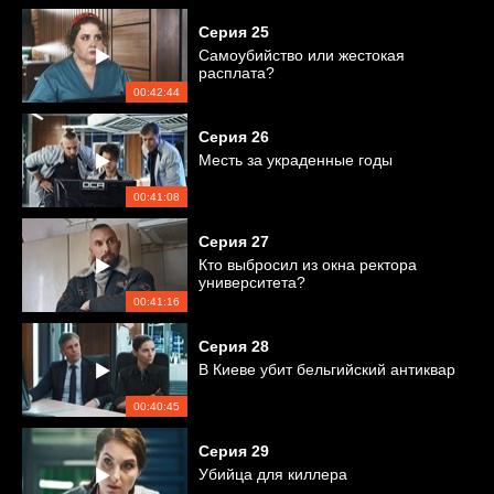
Серия
25
Самоубийство или жестокая
расплата?
00:42:44
Серия
26
Месть за украденные годы
00:41:08
Серия
27
Кто выбросил из окна ректора
университета?
00:41:16
Серия
28
В Киеве убит бельгийский антиквар
00:40:45
Серия
29
Убийца для киллера