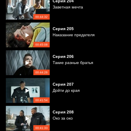
Серия
204
Заветная мечта
00:44:32
Серия
205
Наказание предателя
00:45:08
Серия
206
Такие разные братья
00:44:26
Серия
207
Дойти до края
00:41:54
Серия
208
Око за око
00:41:33