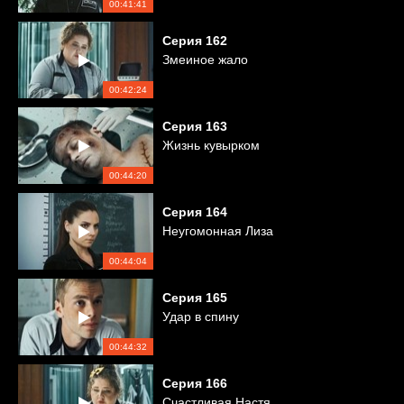
00:41:41
Серия
162
Змеиное жало
00:42:24
Серия
163
Жизнь кувырком
00:44:20
Серия
164
Неугомонная Лиза
00:44:04
Серия
165
Удар в спину
00:44:32
Серия
166
Счастливая Настя