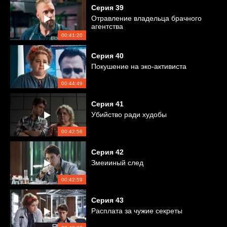
Серия
39
Отравление владельца брачного
агентства
00:41:20
Серия
40
Покушение на эко-активиста
00:44:49
Серия
41
Убийство ради худобы
00:42:56
Серия
42
Змеииный след
00:42:59
Серия
43
Расплата за чужие секреты