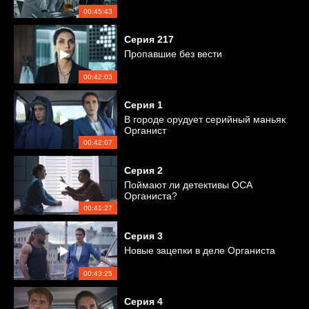
00:45:43
Серия
217
Пропавшие без вести
00:42:03
Серия
1
В городе орудует серийный маньяк
Органист
00:42:07
Серия
2
Поймают ли детективы ОСА
Органиста?
00:41:27
Серия
3
Новые зацепки в деле Органиста
00:43:25
Серия
4