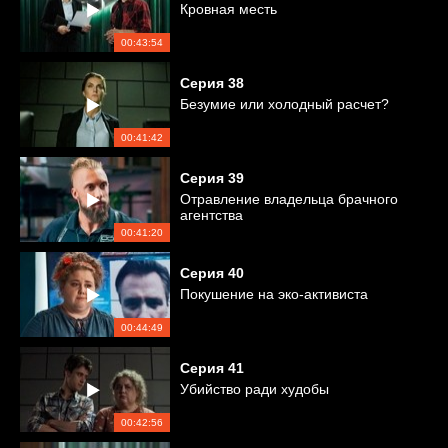
Кровная месть
00:43:54
Серия
38
Безумие или холодный расчет?
00:41:42
Серия
39
Отравление владельца брачного
агентства
00:41:20
Серия
40
Покушение на эко-активиста
00:44:49
Серия
41
Убийство ради худобы
00:42:56