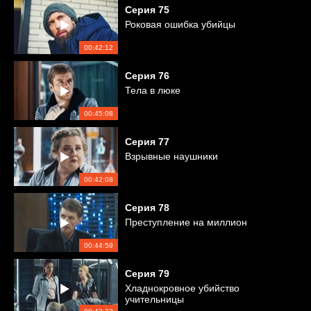
Серия
75
Роковая ошибка убийцы
00:42:12
Серия
76
Тела в люке
00:45:08
Серия
77
Взрывные наушники
00:42:08
Серия
78
Преступление на миллион
00:44:59
Серия
79
Хладнокровное убийство
учительницы