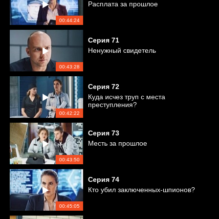
Расплата за прошлое
00:44:24
Серия
71
Ненужный свидетель
00:43:28
Серия
72
Куда исчез труп с места
преступления?
00:42:22
Серия
73
Месть за прошлое
00:43:50
Серия
74
Кто убил заключенных-шпионов?
00:45:05