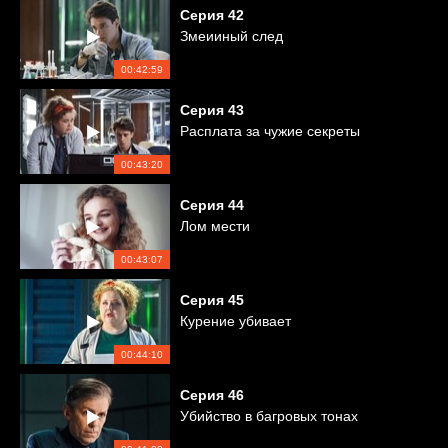
Серия
42
Змеииный след
00:42:59
Серия
43
Расплата за чужие секреты
00:43:20
Серия
44
Лом мести
00:43:07
Серия
45
Курение убивает
00:44:10
Серия
46
Убийство в багровых тонах