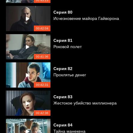
00:43:23
Серия
80
Исчезновение майора Гайворона
00:42:04
Серия
81
Роковой полет
00:41:36
Серия
82
Проклятье денег
00:42:31
Серия
83
Жестокое убийство миллионера
00:42:36
Серия
84
Тайна манекена