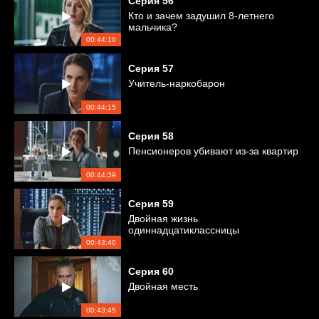
Серия
56
Кто и зачем задушил 8-летнего
мальчика?
00:44:10
Серия
57
Учитель-наркобарон
00:44:15
Серия
58
Пенсионеров убивают из-за квартир
00:44:39
Серия
59
Двойная жизнь
одиннадцатиклассницы
00:43:40
Серия
60
Двойная месть
00:43:45