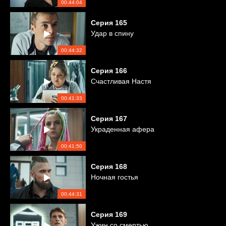
00:44:04
Серия
165
Удар в спину
00:44:32
Серия
166
Счастливая Настя
00:41:33
Серия
167
Украденная афера
00:41:50
Серия
168
Ночная гостья
00:44:31
Серия
169
Ужин со смертью