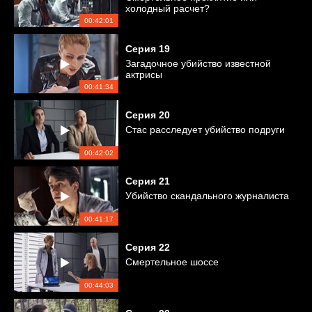
холодный расчет?
00:42:01
Серия
19
Загадочное убийство известной
актрисы
00:41:34
Серия
20
Стас расследует убийство подруги
00:42:02
Серия
21
Убийство скандального журналиста
00:41:17
Серия
22
Смертельное шоссе
00:44:03