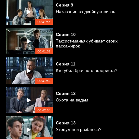
Серия
9
Наказание за двойную жизнь
00:41:55
Серия
10
Таксист-маньяк убивает своих
пассажирок
00:41:09
Серия
11
Кто убил брачного афериста?
00:41:52
Серия
12
Охота на ведьм
00:42:04
Серия
13
Утонул или разбился?