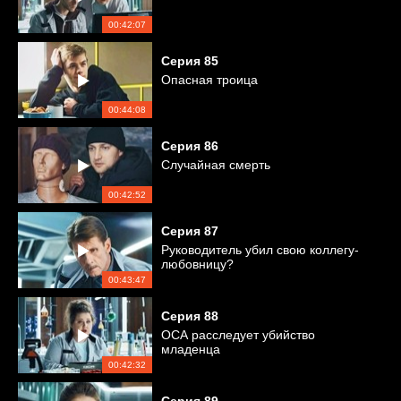
00:42:07
Серия
85
Опасная троица
00:44:08
Серия
86
Случайная смерть
00:42:52
Серия
87
Руководитель убил свою коллегу-
любовницу?
00:43:47
Серия
88
ОСА расследует убийство
младенца
00:42:32