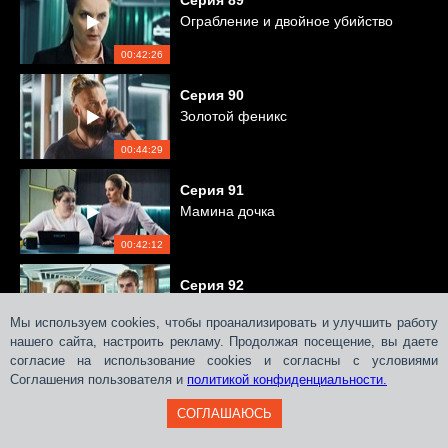
Серия
89
Ограбление и двойное убийство
00:42:26
Серия
90
Золотой феникс
00:44:29
Серия
91
Мамина дочка
00:42:12
Серия
92
Жуткая находка
Мы используем cookies, чтобы проанализировать и улучшить работу
нашего сайта, настроить рекламу. Продолжая посещение, вы даете
00:43:11
согласие на использование cookies и согласны с условиями
Соглашения пользователя и
Серия
политикой конфиденциальности.
93
Безвременная смерть
СОГЛАШАЮСЬ
00:44:08