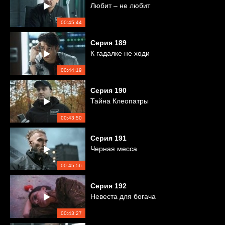
Любит – не любит
00:45:44
Серия
189
К гадалке не ходи
00:44:19
Серия
190
Тайна Клеопатры
00:43:50
Серия
191
Черная месса
00:45:56
Серия
192
Невеста для богача
00:43:27