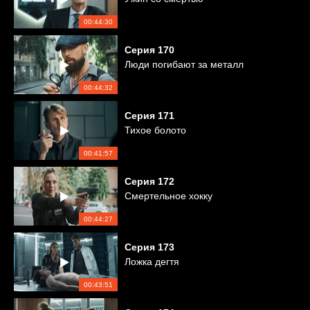
00:44:30
Серия
170
Люди погибают за металл
00:44:32
Серия
171
Тихое болото
00:41:57
Серия
172
Смертельное хокку
00:44:27
Серия
173
Ложка дегтя
00:43:51