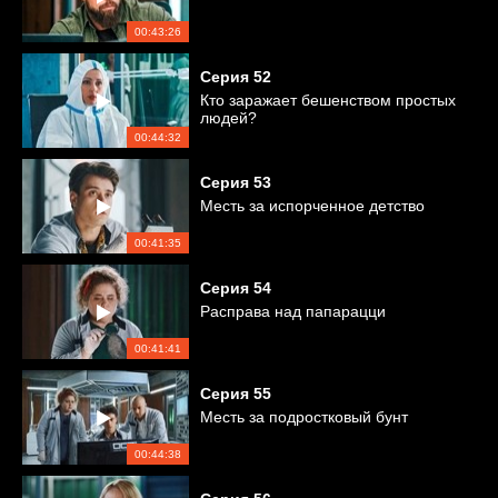
00:43:26
Серия
52
Кто заражает бешенством простых
людей?
00:44:32
Серия
53
Месть за испорченное детство
00:41:35
Серия
54
Расправа над папарацци
00:41:41
Серия
55
Месть за подростковый бунт
00:44:38