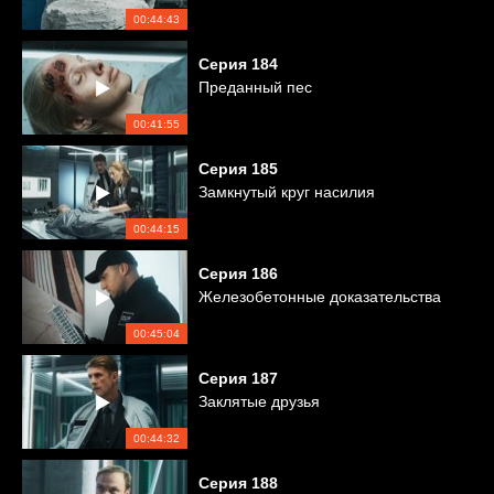
00:44:43
Серия
184
Преданный пес
00:41:55
Серия
185
Замкнутый круг насилия
00:44:15
Серия
186
Железобетонные доказательства
00:45:04
Серия
187
Заклятые друзья
00:44:32
Серия
188