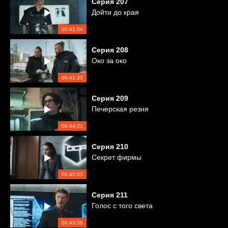
Серия
207
Дойти до края
00:41:54
Серия
208
Око за око
00:41:33
Серия
209
Печерская резня
00:44:31
Серия
210
Секрет фирмы
00:45:03
Серия
211
Голос с того света
00:43:38