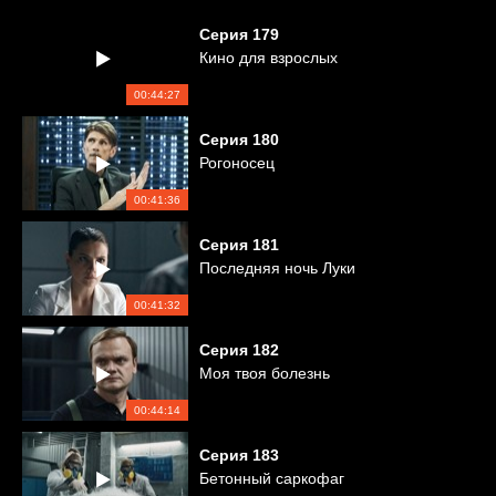
Серия
179
Кино для взрослых
00:44:27
Серия
180
Рогоносец
00:41:36
Серия
181
Последняя ночь Луки
00:41:32
Серия
182
Моя твоя болезнь
00:44:14
Серия
183
Бетонный саркофаг