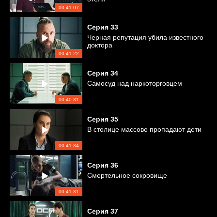
00:41:07
Серия
33
Черная репутация убила известного
доктора
00:41:22
Серия
34
Самосуд над наркоторговцем
00:40:31
Серия
35
В столице массово пропадают дети
00:41:34
Серия
36
Смертельное сокровище
00:41:31
Серия
37