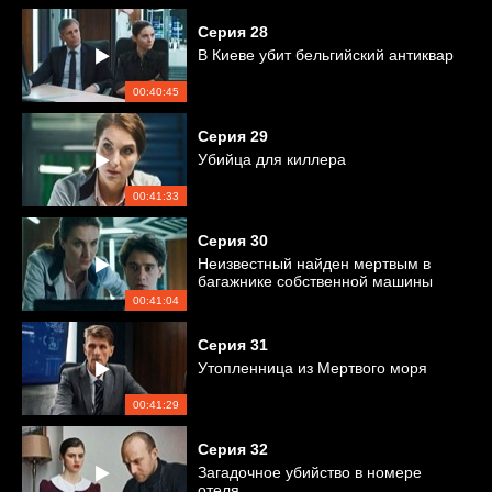
Серия
28
В Киеве убит бельгийский антиквар
00:40:45
Серия
29
Убийца для киллера
00:41:33
Серия
30
Неизвестный найден мертвым в
багажнике собственной машины
00:41:04
Серия
31
Утопленница из Мертвого моря
00:41:29
Серия
32
Загадочное убийство в номере
отеля