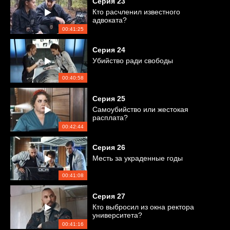
Серия
23
Кто расчленил известного
адвоката?
00:41:25
Серия
24
Убийство ради свободы
00:40:58
Серия
25
Самоубийство или жестокая
расплата?
00:42:44
Серия
26
Месть за украденные годы
00:41:08
Серия
27
Кто выбросил из окна ректора
университета?
00:41:16