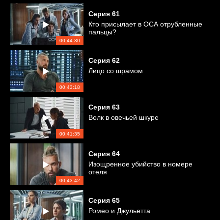
Серия
61
Кто присылает в ОСА отрубленные
пальцы?
00:44:30
Серия
62
Лицо со шрамом
00:43:18
Серия
63
Волк в овечьей шкуре
00:41:35
Серия
64
Изощренное убийство в номере
отеля
00:43:42
Серия
65
Ромео и Джульетта