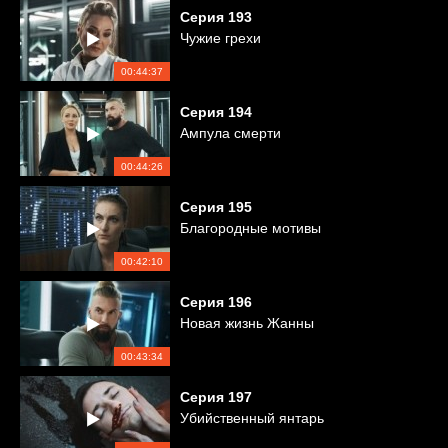
Серия
193
Чужие грехи
00:44:37
Серия
194
Ампула смерти
00:44:26
Серия
195
Благородные мотивы
00:42:10
Серия
196
Новая жизнь Жанны
00:43:34
Серия
197
Убийственный янтарь