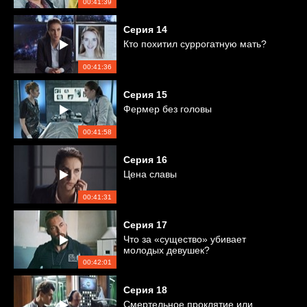
00:41:39
Серия
14
Кто похитил суррогатную мать?
00:41:36
Серия
15
Фермер без головы
00:41:58
Серия
16
Цена славы
00:41:31
Серия
17
Что за «существо» убивает
молодых девушек?
00:42:01
Серия
18
Смертельное проклятие или