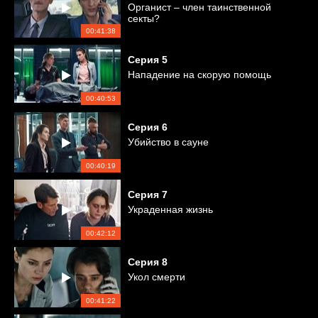
Органист – член таинственной
секты?
00:41:38
Серия
5
Нападение на скорую помощь
00:40:53
Серия
6
Убийство в сауне
00:40:19
Серия
7
Украденная жизнь
00:42:12
Серия
8
Укол смерти
00:41:22