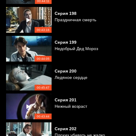
00:44:11
Серия
198
Праздничная смерть
00:43:16
Серия
199
Недобрый Дед Мороз
00:44:05
Серия
200
Ледяное сердце
00:45:47
Серия
201
Нежный возраст
00:43:44
Серия
202
Плохих убивать не жалко