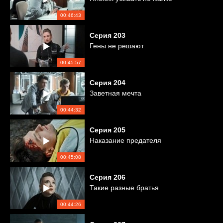
00:46:43
Серия
203
Гены не решают
00:45:57
Серия
204
Заветная мечта
00:44:32
Серия
205
Наказание предателя
00:45:08
Серия
206
Такие разные братья
00:44:26