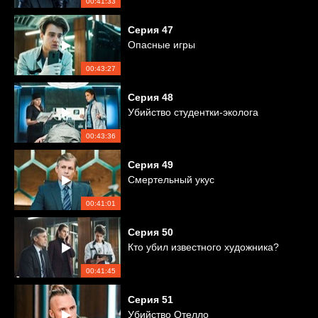
00:41:33
Серия
47
Опасные игры
00:43:27
Серия
48
Убийство студентки-эколога
00:43:36
Серия
49
Смертельный укус
00:41:01
Серия
50
Кто убил известного художника?
00:41:45
Серия
51
Убийство Отелло