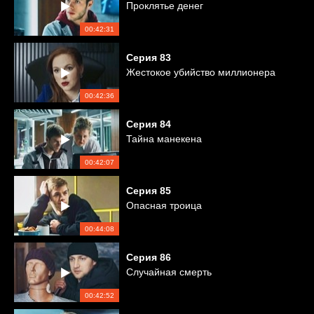
Проклятье денег
00:42:31
Серия
83
Жестокое убийство миллионера
00:42:36
Серия
84
Тайна манекена
00:42:07
Серия
85
Опасная троица
00:44:08
Серия
86
Случайная смерть
00:42:52