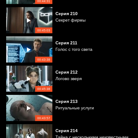
00:44:31
Серия
210
Секрет фирмы
00:45:03
Серия
211
Голос с того света
00:43:38
Серия
212
Логово зверя
00:45:38
Серия
213
Ритуальные услуги
00:43:57
Серия
214
Тайна с несколькими неизвестными