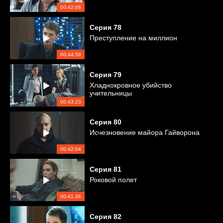
00:42:08
Серия
78
Преступление на миллион
00:44:59
Серия
79
Хладнокровное убийство
учительницы
00:43:23
Серия
80
Исчезновение майора Гайворона
00:42:04
Серия
81
Роковой полет
00:41:36
Серия
82