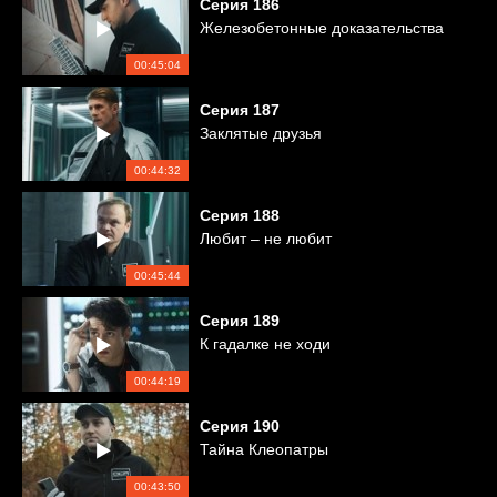
Серия
186
Железобетонные доказательства
00:45:04
Серия
187
Заклятые друзья
00:44:32
Серия
188
Любит – не любит
00:45:44
Серия
189
К гадалке не ходи
00:44:19
Серия
190
Тайна Клеопатры
00:43:50