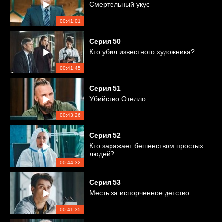
Смертельный укус
00:41:01
Серия
50
Кто убил известного художника?
00:41:45
Серия
51
Убийство Отелло
00:43:26
Серия
52
Кто заражает бешенством простых
людей?
00:44:32
Серия
53
Месть за испорченное детство
00:41:35