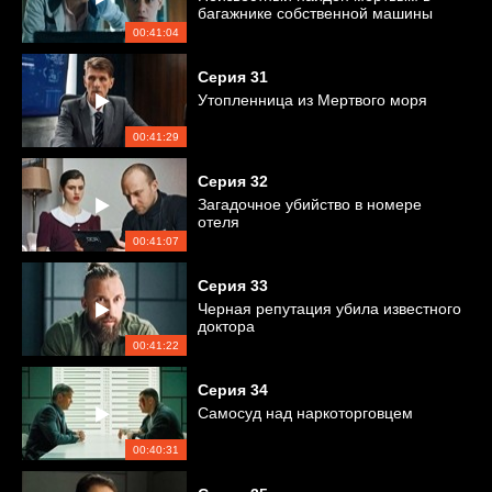
багажнике собственной машины
00:41:04
Серия
31
Утопленница из Мертвого моря
00:41:29
Серия
32
Загадочное убийство в номере
отеля
00:41:07
Серия
33
Черная репутация убила известного
доктора
00:41:22
Серия
34
Самосуд над наркоторговцем
00:40:31