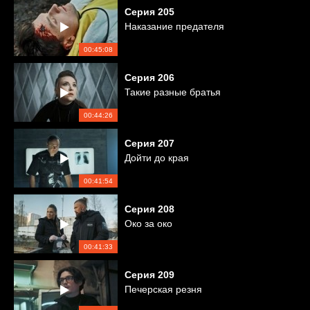
Серия
205
Наказание предателя
00:45:08
Серия
206
Такие разные братья
00:44:26
Серия
207
Дойти до края
00:41:54
Серия
208
Око за око
00:41:33
Серия
209
Печерская резня