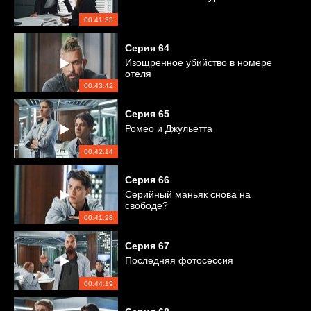
00:41:35
Серия
64
Изощренное убийство в номере
отеля
00:43:42
Серия
65
Ромео и Джульетта
00:42:14
Серия
66
Серийный маньяк снова на
свободе?
00:41:28
Серия
67
Последняя фотосессия
00:44:19