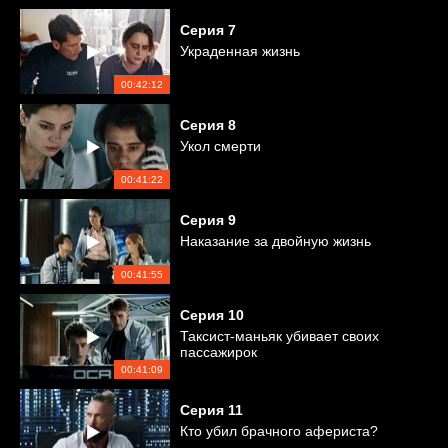
Серия
7
Украденная жизнь
00:42:12
Серия
8
Укол смерти
00:41:22
Серия
9
Наказание за двойную жизнь
00:41:55
Серия
10
Таксист-маньяк убивает своих
пассажирок
00:41:09
Серия
11
Кто убил брачного афериста?