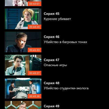
00:43:07
Серия
45
Курение убивает
00:44:10
Серия
46
Убийство в багровых тонах
00:41:33
Серия
47
Опасные игры
00:43:27
Серия
48
Убийство студентки-эколога
00:43:36
Серия
49