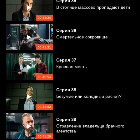
Серия
35
В столице массово пропадают дети
00:41:34
Серия
36
Смертельное сокровище
00:41:31
Серия
37
Кровная месть
00:43:54
Серия
38
Безумие или холодный расчет?
00:41:42
Серия
39
Отравление владельца брачного
агентства
00:41:20