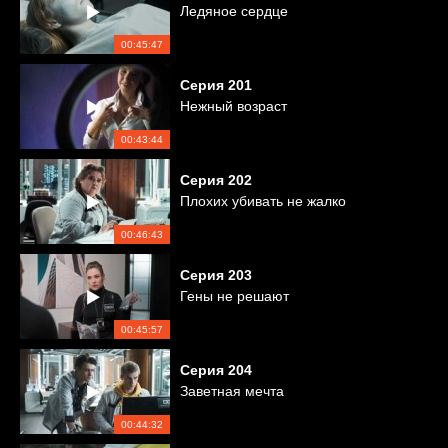
Ледяное сердце
00:45:47
Серия
201
Нежный возраст
00:43:44
Серия
202
Плохих убивать не жалко
00:46:43
Серия
203
Гены не решают
00:45:57
Серия
204
Заветная мечта
00:44:32