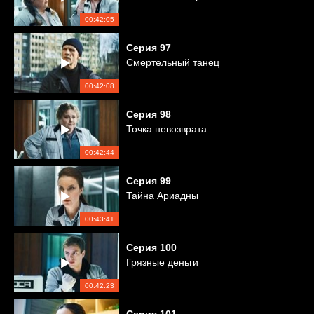
00:42:05
Серия
97
Смертельный танец
00:42:08
Серия
98
Точка невозврата
00:42:44
Серия
99
Тайна Ариадны
00:43:41
Серия
100
Грязные деньги
00:42:23