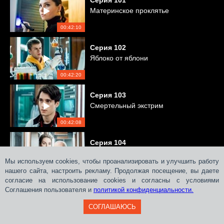
Серия
101
Материнское проклятье
00:42:10
Серия
102
Яблоко от яблони
00:42:20
Серия
103
Смертельный экстрим
00:42:08
Серия
104
Цветочный маньяк
Мы используем cookies, чтобы проанализировать и улучшить работу
нашего сайта, настроить рекламу. Продолжая посещение, вы даете
00:42:31
согласие на использование cookies и согласны с условиями
Соглашения пользователя и
Серия
политикой конфиденциальности.
105
Плохое воспитание
СОГЛАШАЮСЬ
00:43:46