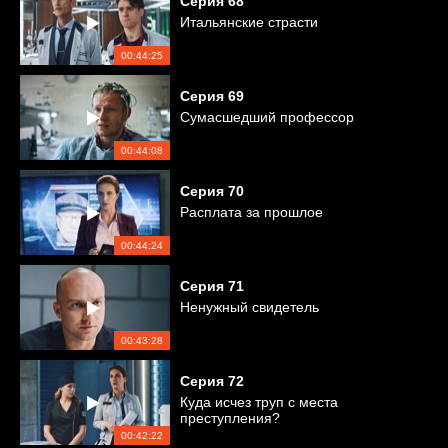
Серия
68
Итальянские страсти
00:44:25
Серия
69
Сумасшедший профессор
00:44:08
Серия
70
Расплата за прошлое
00:44:24
Серия
71
Ненужный свидетель
00:43:28
Серия
72
Куда исчез труп с места
преступления?
00:42:22