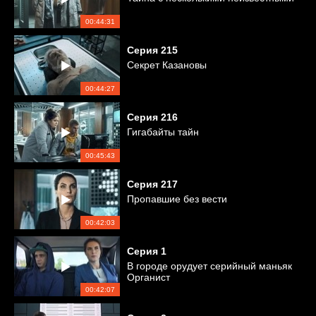
00:44:31
Серия
215
Секрет Казановы
00:44:27
Серия
216
Гигабайты тайн
00:45:43
Серия
217
Пропавшие без вести
00:42:03
Серия
1
В городе орудует серийный маньяк
Органист
00:42:07