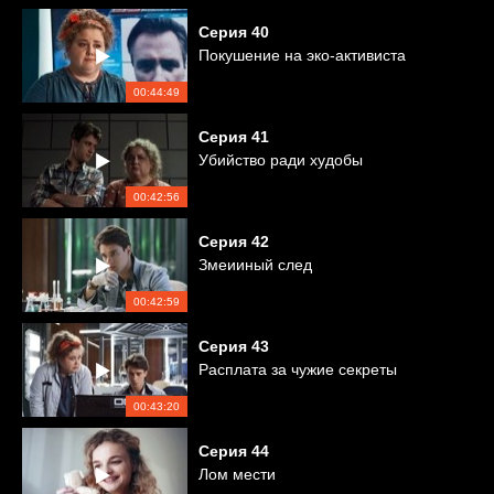
Серия
40
Покушение на эко-активиста
00:44:49
Серия
41
Убийство ради худобы
00:42:56
Серия
42
Змеииный след
00:42:59
Серия
43
Расплата за чужие секреты
00:43:20
Серия
44
Лом мести