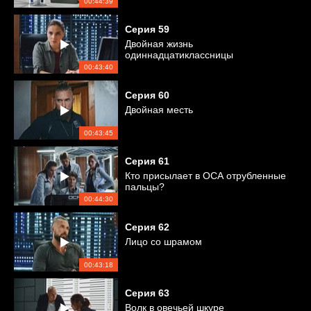
00:44:39
Серия
59
Двойная жизнь
одиннадцатиклассницы
00:43:40
Серия
60
Двойная месть
00:43:45
Серия
61
Кто присылает в ОСА отрубленные
пальцы?
00:44:30
Серия
62
Лицо со шрамом
00:43:18
Серия
63
Волк в овечьей шкуре