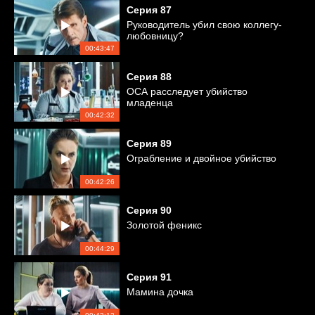
Серия
87
Руководитель убил свою коллегу-
любовницу?
00:43:47
Серия
88
ОСА расследует убийство
младенца
00:42:32
Серия
89
Ограбление и двойное убийство
00:42:26
Серия
90
Золотой феникс
00:44:29
Серия
91
Мамина дочка