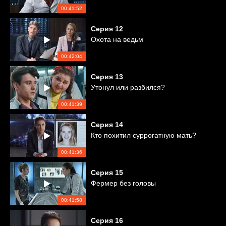
00:41:52
Серия
12
Охота на ведьм
00:42:04
Серия
13
Утонул или разбился?
00:41:39
Серия
14
Кто похитил суррогатную мать?
00:41:36
Серия
15
Фермер без головы
00:41:58
Серия
16