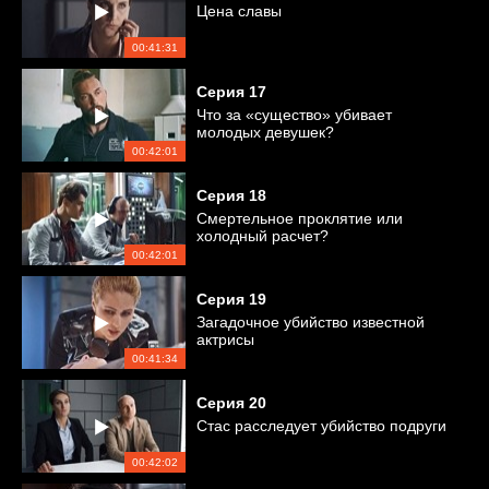
Цена славы
00:41:31
Серия
17
Что за «существо» убивает
молодых девушек?
00:42:01
Серия
18
Смертельное проклятие или
холодный расчет?
00:42:01
Серия
19
Загадочное убийство известной
актрисы
00:41:34
Серия
20
Стас расследует убийство подруги
00:42:02