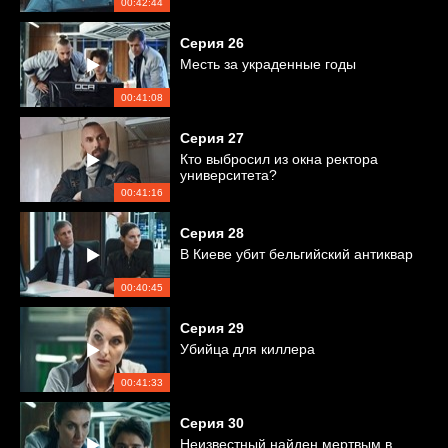
00:42:44
Серия
26
Месть за украденные годы
00:41:08
Серия
27
Кто выбросил из окна ректора
университета?
00:41:16
Серия
28
В Киеве убит бельгийский антиквар
00:40:45
Серия
29
Убийца для киллера
00:41:33
Серия
30
Неизвестный найден мертвым в