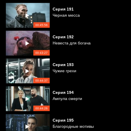
Серия
191
Черная месса
00:45:56
Серия
192
Невеста для богача
00:43:27
Серия
193
Чужие грехи
00:44:37
Серия
194
Ампула смерти
00:44:26
Серия
195
Благородные мотивы