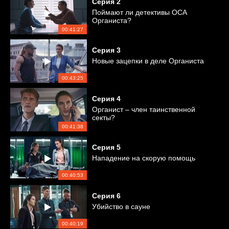
Серия
2
Поймают ли детективы ОСА
Органиста?
00:41:27
Серия
3
Новые зацепки в деле Органиста
00:43:25
Серия
4
Органист – член таинственной
секты?
00:41:38
Серия
5
Нападение на скорую помощь
00:40:53
Серия
6
Убийство в сауне
00:40:19