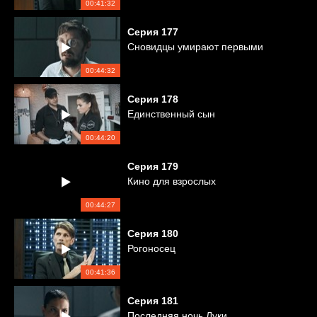
00:41:32
Серия
177
Сновидцы умирают первыми
00:44:32
Серия
178
Единственный сын
00:44:20
Серия
179
Кино для взрослых
00:44:27
Серия
180
Рогоносец
00:41:36
Серия
181
Последняя ночь Луки