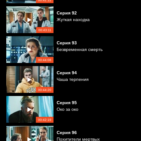
00:42:12
Серия
92
Жуткая находка
00:43:11
Серия
93
Безвременная смерть
00:44:08
Серия
94
Чаша терпения
00:44:20
Серия
95
Око за око
00:42:19
Серия
96
Похитители мертвых