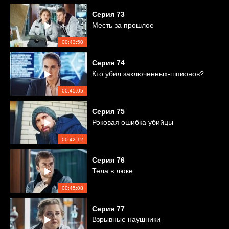
Серия
73
Месть за прошлое
00:43:50
Серия
74
Кто убил заключенных-шпионов?
00:45:05
Серия
75
Роковая ошибка убийцы
00:42:12
Серия
76
Тела в люке
00:45:08
Серия
77
Взрывные наушники