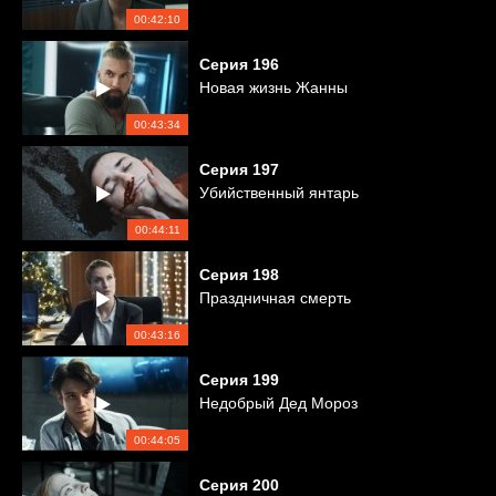
00:42:10
Серия
196
Новая жизнь Жанны
00:43:34
Серия
197
Убийственный янтарь
00:44:11
Серия
198
Праздничная смерть
00:43:16
Серия
199
Недобрый Дед Мороз
00:44:05
Серия
200