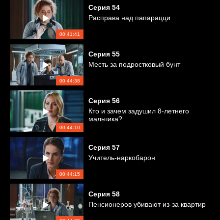
Серия
54
Расправа над папарацци
00:41:41
Серия
55
Месть за подростковый бунт
00:44:38
Серия
56
Кто и зачем задушил 8-летнего
мальчика?
00:44:10
Серия
57
Учитель-наркобарон
00:44:15
Серия
58
Пенсионеров убивают из-за квартир