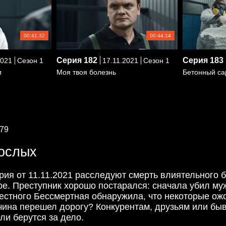
00:41:32
00:44:14
Серия
182
Серия
183
2021
Сезон 1
17.11.2021
Сезон 1
и
Моя твоя болезнь
Бетонный са
79
рослых
рия от 11.11.2021 расследуют смерть влиятельного 
ре. Преступник хорошо постарался: сначала убил му
стного Бессмертная обнаружила, что некоторые ожог
чина перешел дорогу? Конкурентам, друзьям или б
ли берутся за дело.