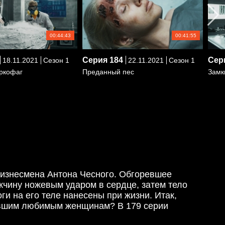
00:44:43
00:41:55
Серия
184
Сер
18.11.2021
Сезон 1
22.11.2021
Сезон 1
ркофаг
Преданный пес
Замк
бизнесмена Антона Чесного. Обгоревшее
жчину ножевым ударом в сердце, затем тело
и на его теле нанесены при жизни. Итак,
ывшим любимым женщинам? В 179 серии