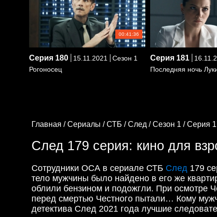
00:41:36
Серия
180
Серия
181
15.11.2021
Сезон 1
16.11.
Рогоносец
Последняя ночь Лук
Главная /
Сериалы /
СТБ /
След /
Сезон 1 /
Серия 1
След 179 серия: кино для вз
Сотрудники ОСА в сериале СТБ
След
179 се
тело мужчины было найдено в его же кварти
облили бензином и подожгли. При осмотре Че
перед смертью Честного пытали… Кому муж
детектива След 2021 года лучшие следовате