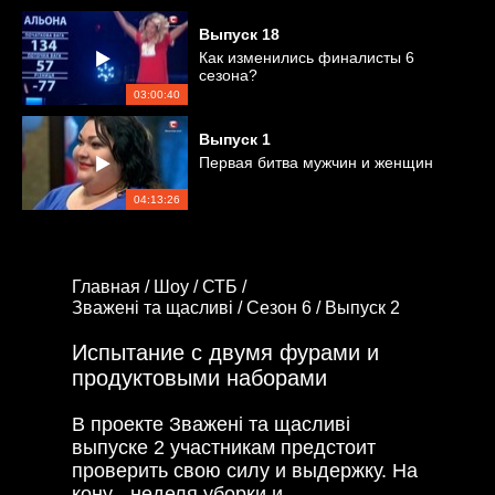
Выпуск
18
Как изменились финалисты 6
сезона?
03:00:40
Выпуск
1
Первая битва мужчин и женщин
04:13:26
Главная /
Шоу /
СТБ /
Зважені та щасливі /
Сезон 6 /
Выпуск 2
Испытание с двумя фурами и
продуктовыми наборами
В проекте Зважені та щасливі
выпуске 2 участникам предстоит
проверить свою силу и выдержку. На
кону - неделя уборки и