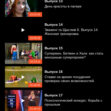
Выпуск
13
День красоты в лагере
02:24:35
Выпуск
14
Зважені та Щасливі 6. Выпуск 14.
Женская тренировка
02:05:29
Выпуск
15
Супермен, Бетмен и Халк: как стать
киношным супергероем?
02:29:11
Выпуск
16
Ставки на время похудения:
проверка своих возможностей.
01:38:05
Выпуск
17
Психологический конкурс: борьба с
прошлым
01:40:15