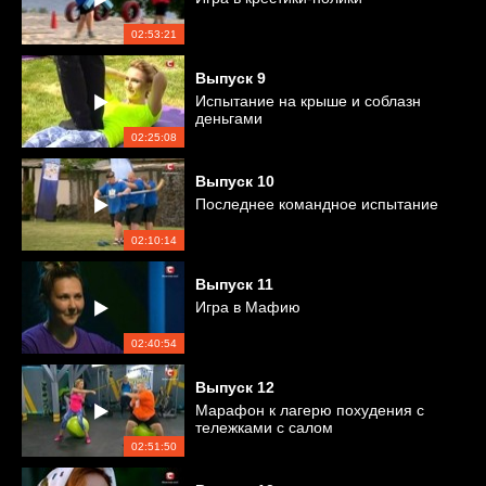
02:53:21
Выпуск
9
Испытание на крыше и соблазн
деньгами
02:25:08
Выпуск
10
Последнее командное испытание
02:10:14
Выпуск
11
Игра в Мафию
02:40:54
Выпуск
12
Марафон к лагерю похудения с
тележками с салом
02:51:50