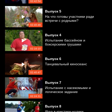
02:42:54
Выпуск
5
На что готовы участники ради
встречи с родными?
02:40:48
Выпуск
4
Испытание бассейном и
боксерскими грушами
02:16:10
Выпуск
6
Танцевальный киносеанс
02:40:47
Выпуск
7
Испытание с насекомыми и
логическое задание
02:24:31
Выпуск
8
Игра в крестики-нолики