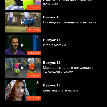
деньгами
02:25:08
Выпуск
10
Последнее командное испытание
02:10:14
Выпуск
11
Игра в Мафию
02:40:54
Выпуск
12
Марафон к лагерю похудения с
тележками с салом
02:51:50
Выпуск
13
День красоты в лагере
02:24:35