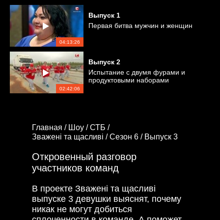
Выпуск
1
Первая битва мужчин и женщин
04:13:26
Выпуск
2
Испытание с двумя фурами и
продуктовыми наборами
02:42:06
Главная /
Шоу /
СТБ /
Зважені та щасливі /
Сезон 6 /
Выпуск 3
Откровенный разговор
участников команд
В проекте Зважені та щасливі
выпуске 3 девушки выяснят, почему
никак не могут добиться
сплоченности в команде. А поможет