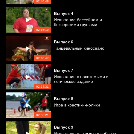
02:40:48
Выпуск
4
Испытание бассейном и
боксерскими грушами
02:16:10
Выпуск
6
Танцевальный киносеанс
02:40:47
Выпуск
7
Испытание с насекомыми и
логическое задание
02:24:31
Выпуск
8
Игра в крестики-нолики
02:53:21
Выпуск
9
Испытание на крыше и соблазн