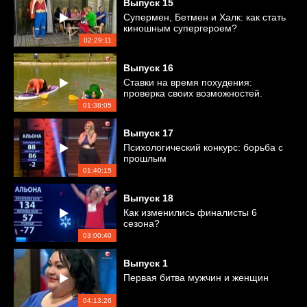
Выпуск
15
Супермен, Бетмен и Халк: как стать
киношным супергероем?
02:29:11
Выпуск
16
Ставки на время похудения:
проверка своих возможностей.
01:38:05
Выпуск
17
Психологический конкурс: борьба с
прошлым
01:40:15
Выпуск
18
Как изменились финалисты 6
сезона?
03:00:40
Выпуск
1
Первая битва мужчин и женщин
04:13:26