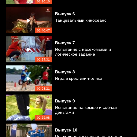
02:16:10
Выпуск
6
Танцевальный киносеанс
02:40:47
Выпуск
7
Испытание с насекомыми и
логическое задание
02:24:31
Выпуск
8
Игра в крестики-нолики
02:53:21
Выпуск
9
Испытание на крыше и соблазн
деньгами
02:25:08
Выпуск
10
Последнее командное испытание