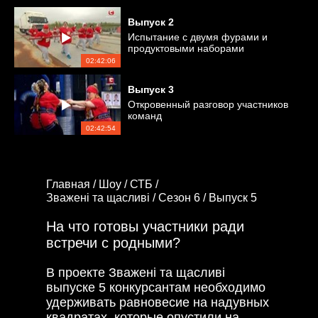
Выпуск
2
Испытание с двумя фурами и
продуктовыми наборами
02:42:06
Выпуск
3
Откровенный разговор участников
команд
02:42:54
Главная /
Шоу /
СТБ /
Зважені та щасливі /
Сезон 6 /
Выпуск 5
На что готовы участники ради
встречи с родными?
В проекте Зважені та щасливі
выпуске 5 конкурсантам необходимо
удерживать равновесие на надувных
квадратах, которые опустили на