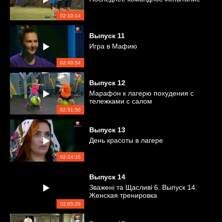
02:10:14
Выпуск
11
Игра в Мафию
02:40:54
Выпуск
12
Марафон к лагерю похудения с
тележками с салом
02:51:50
Выпуск
13
День красоты в лагере
02:24:35
Выпуск
14
Зважені та Щасливі 6. Выпуск 14.
Женская тренировка
02:05:29