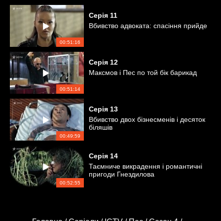
Серія
11
Вбивство адвоката: спасіння прийде
00:51:16
Серія
12
Максмов і Пес по той бік барикад
00:51:14
Серія
13
Вбивство двох бізнесменів і десяток
біляшів
00:49:59
Серія
14
Таємниче викрадення і романтичні
пригоди Гнездилова
00:52:55