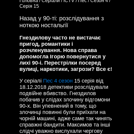
Головна /
Серіали /
ICTV /
Пес /
Сезон 4 /
Серія 15
Назад у 90-ті: розслідування з
ноткою ностальгії
Гнездилову часто не вистачає
пригод, романтики і
розчленування. Нова справа
допомогла Ігорю повернутися у
лихі 90-і. Перестрілки посеред
вулиці, наркотики, загрози? Все є!
У серіалі
Пес 4 сезон
15 серія від
18.12.2018 детективи розслідували
подвійне вбивство. Гнездилов
побачив у слідах злочину відгомони
90-х. Він упевнений в тому, що
злочинці повинні були приїхати на
чорній машині, адже саме так чинять
справжні бандити. Максимов та інші
слідчі уважно вислухали чергову