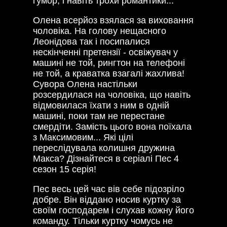
гумор, і навіть трохи романтики...
Олена всерйоз взялася за виховання
чоловіка. На голову нещасного
Леонідова так і посипалися
нескінченні претензії - освіжувач у
машині не той, рингтон на телефоні
не той, а краватка взагалі жахлива!
Сувора Олена настільки
розсердилася на чоловіка, що навіть
відмовилася їхати з ним в одній
машині, поки там не перестане
смердіти. Замість цього вона поїхала
з Максимовим... Які цілі
переслідувала колишня дружина
Макса? Дізнайтеся в серіалі Пес 4
сезон 15 серія!
Пес весь цей час вів себе підозріло
добре. Він віддано носив куртку за
своїм господарем і слухав кожну його
команду. Тільки куртку чомусь не