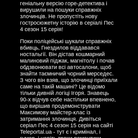
геніальну версію горе-детектива і
вирушили на пошуки справжніх
злочинців. Не пропустіть нову
гостросюжетну історію в серіалі Пес
4 сезон 15 серія!
Поки поліцейські шукали справжніх
вбивць, Гнездилов віддавався
ностальгії. Він дістав кошмарний
малиновий піджак, магнітолу і почав
обдзвонювати всі автосалони, щоб
знайти таємничий чорний мерседес.
З чого він взяв, що злочинці приїхали
саме на такій машині? Це відомо
тільки дивній логіці Ігоря. Знавець
90-х відчув себе настільки впевнено,
що вирішив продемонструвати
Максимову майстер-клас із
затримання злочинця. Дивіться
серіал Пес 4 сезон 15 серія на сайті
Teleportal.ua - тут є і кримінал, і