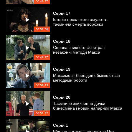
00:48:37
Серія
17
Історія проклятого амулета:
таємнича смерть ворожки
00:52:50
Серія
18
Справа зниклого скіпетра і
незаконні методи Макса
00:47:27
Серія
19
Максимов і Леонідов обмінюються
методами роботи
00:52:43
Серія
20
Таємниче зникнення дочки
бізнесмена і новий напарник Макса
00:51:22
Серія
1
Вбивця у масці і пророцтво Пса