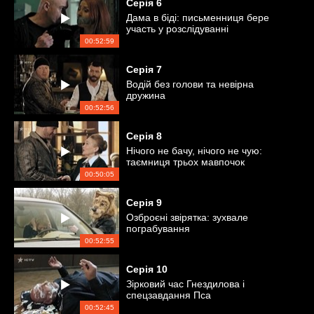
Серія
6
Дама в біді: письменниця бере
участь у розслідуванні
00:52:59
Серія
7
Водій без голови та невірна
дружина
00:52:56
Серія
8
Нічого не бачу, нічого не чую:
таємниця трьох мавпочок
00:50:05
Серія
9
Озброєні звірятка: зухвале
пограбування
00:52:55
Серія
10
Зірковий час Гнездилова і
спецзавдання Пса
00:52:45