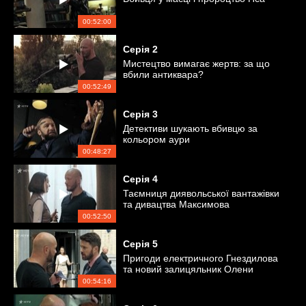
00:52:00
Серія
2
Мистецтво вимагає жертв: за що
вбили антиквара?
00:52:49
Серія
3
Детективи шукають вбивцю за
кольором аури
00:48:27
Серія
4
Таємниця диявольської вантажівки
та дивацтва Максимова
00:52:50
Серія
5
Пригоди електричного Гнездилова
та новий залицяльник Олени
00:54:16