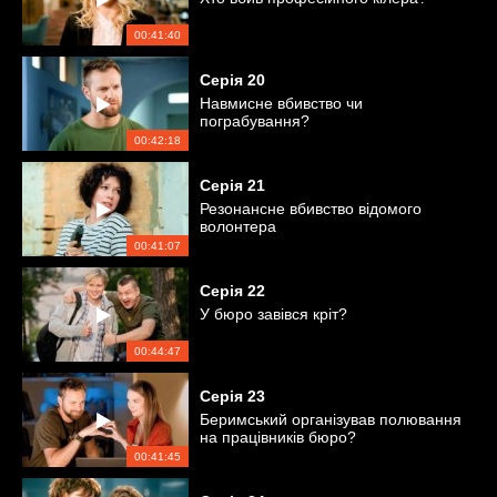
00:41:40
Серія
20
Навмисне вбивство чи
пограбування?
00:42:18
Серія
21
Резонансне вбивство відомого
волонтера
00:41:07
Серія
22
У бюро завівся кріт?
00:44:47
Серія
23
Беримський організував полювання
на працівників бюро?
00:41:45