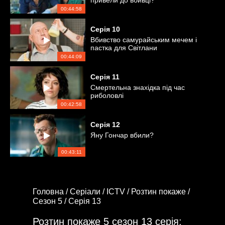
привели до вбивці?
00:44:58
Серія
10
Вбивство самурайським мечем і
пастка для Світлани
00:44:09
Серія
11
Смертельна знахідка під час
риболовлі
00:42:58
Серія
12
Яну Гончар вбили?
00:43:11
Головна /
Серіали /
ICTV /
Розтин покаже /
Сезон 5 /
Серія 13
Розтин покаже 5 сезон 13 серія: