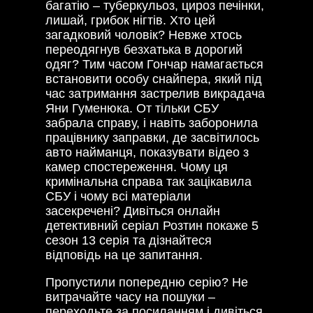
багатію – туберкульоз, цироз печінки,
лишай, грибок нігтів. Хто цей
загадковий чоловік? Невже хтось
переодягнув безхатька в дорогий
одяг? Тим часом Гончар намагається
встановити особу снайпера, який під
час затримання застрелив викрадача
Яни Гуменюка. От тільки СБУ
забрала справу, і навіть заборонила
працівнику заправки, де засвітилось
авто найманця, показувати відео з
камер спостереження. Чому ця
кримінальна справа так зацікавила
СБУ і чому всі матеріали
засекречені? Дивіться онлайн
детективний серіал Розтин покаже 5
сезон 13 серія та дізнайтеся
відповідь на це запитання.
Пропустили попередню серію? Не
витрачайте часу на пошуки –
переходьте за посиланням і дивіться