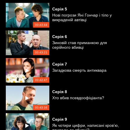
Серія
5
Нові погрози Яні Гончар і тіло у
викраденій автівці
00:43:44
Серія
6
Зиновій став приманкою для
серійного вбивці
00:43:21
Серія
7
Загадкова смерть антиквара
00:42:47
Серія
8
Хто вбив псевдоофіціанта?
00:43:16
Серія
9
Як чотири цифри, написані кров’ю,