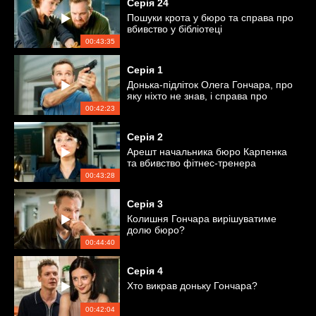
Серія
24
Пошуки крота у бюро та справа про
вбивство у бібліотеці
00:43:35
Серія
1
Донька-підліток Олега Гончара, про
яку ніхто не знав, і справа про
вбивство бізнесмена
00:42:23
Серія
2
Арешт начальника бюро Карпенка
та вбивство фітнес-тренера
00:43:28
Серія
3
Колишня Гончара вирішуватиме
долю бюро?
00:44:40
Серія
4
Хто викрав доньку Гончара?
00:42:04