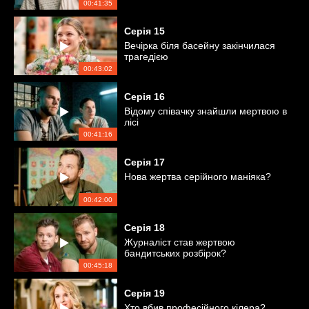
00:41:35
Серія
15
Вечірка біля басейну закінчилася
трагедією
00:43:02
Серія
16
Відому співачку знайшли мертвою в
лісі
00:41:16
Серія
17
Нова жертва серійного маніяка?
00:42:00
Серія
18
Журналіст став жертвою
бандитських розбірок?
00:45:18
Серія
19
Хто вбив професійного кілера?