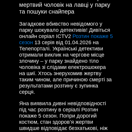
мертвий чоловік на лавці у парку
та пошуки снайпера
Загадкове вбивство невідомого у
парку шокувало детективів! Дивіться
онлайн серіал ICTV2
Розтин покаже 5
сезон
13 серія від 01.04.2026 на
Телепорталі. Українські детективи
отримали виклик на чергове місце
злочину – у парку знайдено тіло
чоловіка зі слідами електрошокера
на шиї. Хтось знерухомив жертву
таким чином, але причиною смерті за
результатами розтину є зупинка
серця.
Яна виявила дивні невідповідності
під час розтину в серіалі Розтин
покаже 5 сезон. Попри дорогий
костюм, стан здоров’я жертви
швидше відповідає безхатькові, ніж