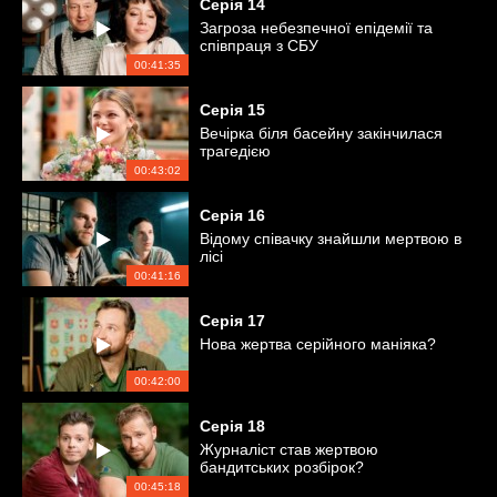
Серія
14
Загроза небезпечної епідемії та
співпраця з СБУ
00:41:35
Серія
15
Вечірка біля басейну закінчилася
трагедією
00:43:02
Серія
16
Відому співачку знайшли мертвою в
лісі
00:41:16
Серія
17
Нова жертва серійного маніяка?
00:42:00
Серія
18
Журналіст став жертвою
бандитських розбірок?
00:45:18