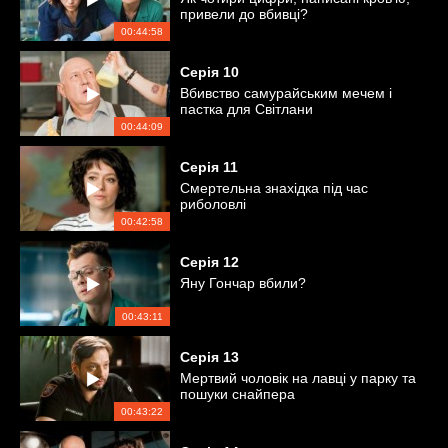
привели до вбивці?
00:44:58
Серія
10
Вбивство самурайським мечем і
пастка для Світлани
00:44:09
Серія
11
Смертельна знахідка під час
риболовлі
00:42:58
Серія
12
Яну Гончар вбили?
00:43:11
Серія
13
Мертвий чоловік на лавці у парку та
пошуки снайпера
00:43:22