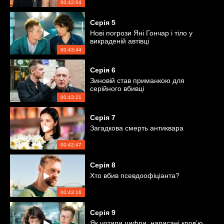
00:42:04
Серія
5
Нові погрози Яні Гончар і тіло у
викраденій автівці
00:43:44
Серія
6
Зиновій став приманкою для
серійного вбивці
00:43:21
Серія
7
Загадкова смерть антиквара
00:42:47
Серія
8
Хто вбив псевдоофіціанта?
00:43:16
Серія
9
Як чотири цифри, написані кров’ю,