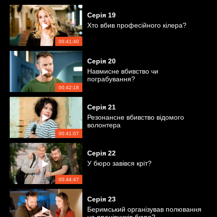
Серія
19
Хто вбив професійного кілера?
00:41:40
Серія
20
Навмисне вбивство чи
пограбування?
00:42:18
Серія
21
Резонансне вбивство відомого
волонтера
00:41:07
Серія
22
У бюро завівся кріт?
00:44:47
Серія
23
Беримський організував полювання