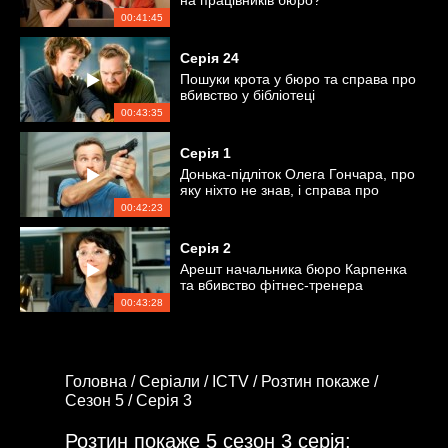
на працівників бюро?
00:41:45
Серія
24
Пошуки крота у бюро та справа про
вбивство у бібліотеці
00:43:35
Серія
1
Донька-підліток Олега Гончара, про
яку ніхто не знав, і справа про
вбивство бізнесмена
00:42:23
Серія
2
Арешт начальника бюро Карпенка
та вбивство фітнес-тренера
00:43:28
Головна /
Серіали /
ICTV /
Розтин покаже /
Сезон 5 /
Серія 3
Розтин покаже 5 сезон 3 серія: