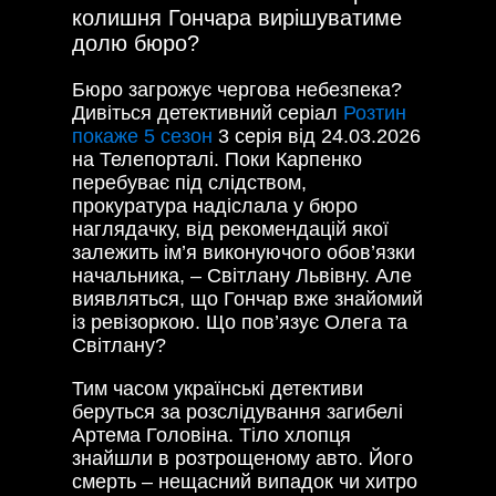
колишня Гончара вирішуватиме
долю бюро?
Бюро загрожує чергова небезпека?
Дивіться детективний серіал
Розтин
покаже 5 сезон
3 серія від 24.03.2026
на Телепорталі. Поки Карпенко
перебуває під слідством,
прокуратура надіслала у бюро
наглядачку, від рекомендацій якої
залежить ім’я виконуючого обов’язки
начальника, – Світлану Львівну. Але
виявляться, що Гончар вже знайомий
із ревізоркою. Що пов’язує Олега та
Світлану?
Тим часом українські детективи
беруться за розслідування загибелі
Артема Головіна. Тіло хлопця
знайшли в розтрощеному авто. Його
смерть – нещасний випадок чи хитро