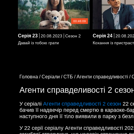
00:46:09
Серія
23
Серія
24
20.08.2023
Сезон 2
20.08.20
Давай із тобою грати
Кохання із пристрас
Головна /
Серіали /
СТБ /
Агенти справедливості /
С
Агенти справделивості 2 сезон
У серіалі
Агенти справедливості 2 сезон
22 с
бачив її надвечір перед смертю в караоке-ба
наступного дня її тіло виявили в парку з без
У 22 серії серіалу Агенти справедливості 20