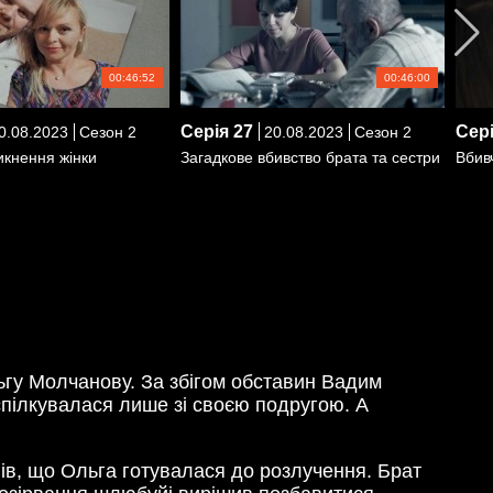
00:46:52
00:46:00
Серія
27
Сер
0.08.2023
Сезон 2
20.08.2023
Сезон 2
икнення жінки
Загадкове вбивство брата та сестри
Вбив
льгу Молчанову. За збігом обставин Вадим
 спілкувалася лише зі своєю подругою. А
вів, що Ольга готувалася до розлучення. Брат