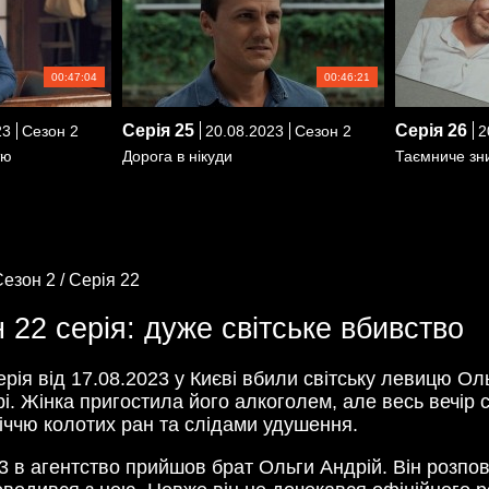
00:47:04
00:46:21
Серія
25
Серія
26
23
Сезон 2
20.08.2023
Сезон 2
2
тю
Дорога в нікуди
Таємниче зн
езон 2 /
Серія 22
 22 серія: дуже світське вбивство
ерія від 17.08.2023 у Києві вбили світську левицю О
рі. Жінка пригостила його алкоголем, але весь вечір
ліччю колотих ран та слідами удушення.
23 в агентство прийшов брат Ольги Андрій. Він розпо