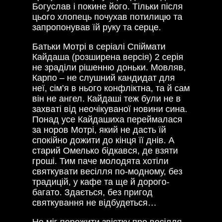
Богуслав і покине його. Тільки після
цього хлопець почухав потилицю та
запропонував їй руку та серце.
Батьки Мотрі в серіалі Спіймати
Кайдаша (розширена версія) 2 серія
не зраділи рішенню доньки. Мовляв,
Карпо – не слушний кандидат для
неї, сім’я в нього конфліктна, та й сам
він не ангел. Кайдаші теж були не в
захваті від неочікуваної новини сина.
Понад усе Кайдашиха переймалася
за норов Мотрі, який не дасть їй
спокійно дожити до кінця її днів. А
старий Омелько бідкався, де взяти
гроші. Тим паче молодята хотіли
святкувати весілля по-модному, без
традицій, у кафе та ще й дорого-
багато. Здається, без пригод
святкування не відбудеться…