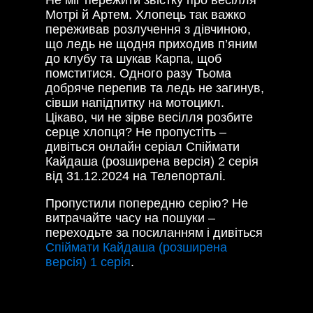
Не міг пережити звістку про весілля
Мотрі й Артем. Хлопець так важко
переживав розлучення з дівчиною,
що ледь не щодня приходив п’яним
до клубу та шукав Карпа, щоб
помститися. Одного разу Тьома
добряче перепив та ледь не загинув,
сівши напідпитку на мотоцикл.
Цікаво, чи не зірве весілля розбите
серце хлопця? Не пропустіть –
дивіться онлайн серіал Спіймати
Кайдаша (розширена версія) 2 серія
від
31.12.2024
на Телепорталі.
Пропустили попередню серію? Не
витрачайте часу на пошуки –
переходьте за посиланням і дивіться
Спіймати Кайдаша (розширена
версія) 1 серія
.