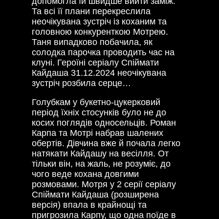
допомогла їй швидше вийти заміж.
Та всі її плани перекреслила
неочікувана зустріч із коханим та
головною конкуренткою Мотрею.
Таня випадково побачила, як
солодка парочка проводить час на
клуні. Героїні серіалу Спіймати
Кайдаша
31.12.2024
неочікувана
зустріч розбила серце…
Голубкам у букетно-цукерковий
період їхніх стосунків було не до
косих поглядів односельців. Роман
Карпа та Мотрі набрав шалених
обертів. Дівчина вже й почала легко
натякати Кайдашу на весілля. От
тільки він, на жаль, не розуміє, до
чого веде кохана довгими
розмовами. Мотря у 2 серії серіалу
Спіймати Кайдаша (розширена
версія) впала в крайнощі та
пригрозила Карпу, що одна поїде в