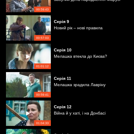
00:59:43
Серія
9
Новий рік – нові правила
00:57:03
Серія
10
Мелашка втекла до Києва?
01:01:12
Серія
11
Мелашка зрадила Лавріну
00:59:41
Серія
12
Війна й у хаті, і на Донбасі
01:04:33