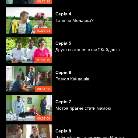
00:56:20
Серія
4
Таня чи Мелашка?
01:00:04
Серія
5
Друге сватання в сім’ї Кайдашів
01:01:10
Серія
6
Розкол Кайдашів
00:51:50
Серія
7
Мотря прагне стати мамою
00:57:00
Серія
8
Забутий день народження Марусі