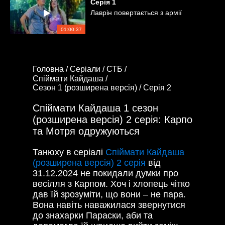
Серія
1
Лаврін повертається з армії
01:00:37
Головна /
Серіали /
СТБ /
Спіймати Кайдаша /
Сезон 1 (розширена версія) /
Серія 2
Спіймати Кайдаша 1 сезон
(розширена версія) 2 серія: Карпо
та Мотря одружуються
Танюху в серіалі
Спіймати Кайдаша
(розширена версія) 2 серія
від
31.12.2024
не покидали думки про
весілля з Карпом. Хоч і хлопець чітко
дав їй зрозуміти, що вони – не пара.
Вона навіть наважилася звернутися
до знахарки Параски, аби та