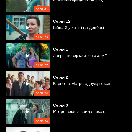
00:59:41
Серія
12
Війна й у хаті, і на Донбасі
01:04:33
Серія
1
Лаврін повертається з армії
01:00:37
Серія
2
Карпо та Мотря одружуються
00:59:54
Серія
3
Мотря воює з Кайдашихою
00:56:20