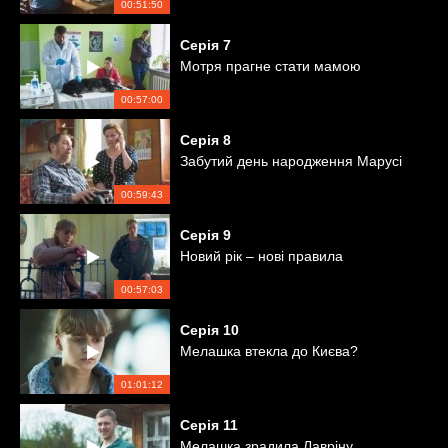
00:51:50
Серія
7
Мотря прагне стати мамою
00:57:00
Серія
8
Забутий день народження Марусі
00:59:43
Серія
9
Новий рік – нові правила
00:57:03
Серія
10
Мелашка втекла до Києва?
01:01:12
Серія
11
Мелашка зрадила Лавріну