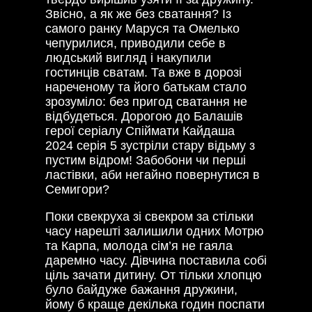
Звісно, а як же без сватання? Із
самого ранку Маруся та Омелько
чепурилися, приводили себе в
людський вигляд і накупили
гостинців сватам. Та вже в дорозі
нареченому та його батькам стало
зрозуміло: без пригод сватання не
відбудеться. Дорогою до Балашів
герої серіалу Спіймати Кайдаша
2024 серія 5 зустріли стару відьму з
пустим відром! Забобони чи перші
ластівки, аби негайно повернутися в
Семигори?
Поки свекруха зі свекром за стільки
часу нарешті залишили одних Мотрю
та Карпа, молода сім’я не гаяла
даремно часу. Дівчина поставила собі
ціль зачати дитину. От тільки хлопцю
було байдуже бажання дружини,
йому б краще декілька годин поспати