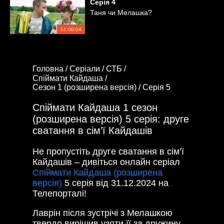
Серія
4
Таня чи Мелашка?
01:00:04
Головна /
Серіали /
СТБ /
Спіймати Кайдаша /
Сезон 1 (розширена версія) /
Серія 5
Спіймати Кайдаша 1 сезон
(розширена версія) 5 серія: друге
сватання в сім’ї Кайдашів
Не пропустіть друге сватання в сім’ї
Кайдашів – дивіться онлайн серіал
Спіймати Кайдаша (розширена
версія)
5 серія від
31.12.2024
на
Телепорталі!
Лаврін після зустрічі з Мелашкою
твердо вирішив узяти її за дружину.