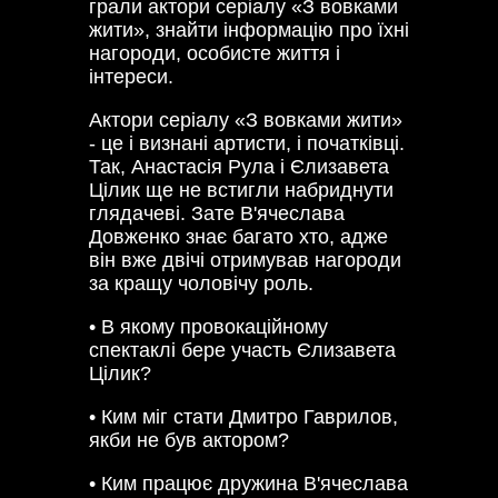
грали актори серіалу «З вовками
жити», знайти інформацію про їхні
нагороди, особисте життя і
інтереси.
Актори серіалу «З вовками жити»
- це і визнані артисти, і початківці.
Так, Анастасія Рула і Єлизавета
Цілик ще не встигли набриднути
глядачеві. Зате В'ячеслава
Довженко знає багато хто, адже
він вже двічі отримував нагороди
за кращу чоловічу роль.
• В якому провокаційному
спектаклі бере участь Єлизавета
Цілик?
• Ким міг стати Дмитро Гаврилов,
якби не був актором?
• Ким працює дружина В'ячеслава