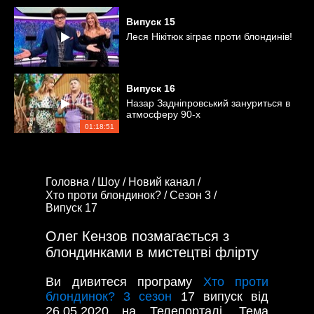
Випуск
15
Леся Нікітюк зіграє проти блондинів!
Випуск
16
Назар Задніпровський зануриться в
атмосферу 90-х
01:18:51
Головна /
Шоу /
Новий канал /
Хто проти блондинок? /
Сезон 3 /
Випуск 17
Олег Кензов позмагається з
блондинками в мистецтві флірту
Ви дивитеся програму
Хто проти
блондинок? 3 сезон
17 випуск від
26.05.2020 на Телепорталі. Тема