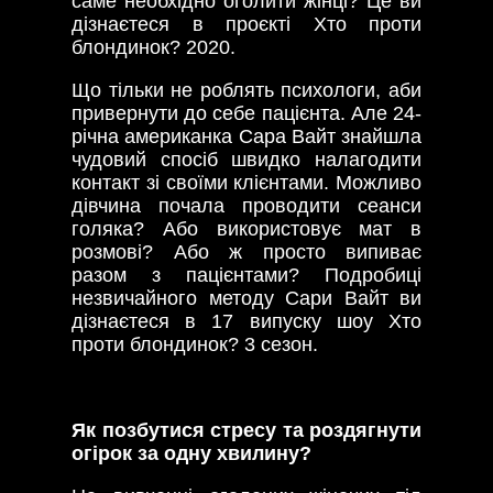
саме необхідно оголити жінці? Це ви
дізнаєтеся в проєкті Хто проти
блондинок? 2020.
Що тільки не роблять психологи, аби
привернути до себе пацієнта. Але 24-
річна американка Сара Вайт знайшла
чудовий спосіб швидко налагодити
контакт зі своїми клієнтами. Можливо
дівчина почала проводити сеанси
голяка? Або використовує мат в
розмові? Або ж просто випиває
разом з пацієнтами? Подробиці
незвичайного методу Сари Вайт ви
дізнаєтеся в 17 випуску шоу Хто
проти блондинок? 3 сезон.
Як позбутися стресу та роздягнути
огірок за одну хвилину?