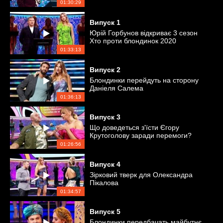
01:30:29
Випуск
1
Юрій Горбунов відкриває 3 сезон
Хто проти блондинок 2020
01:33:13
Випуск
2
Блондинки перейдуть на сторону
Даніеля Салема
01:36:13
Випуск
3
Що доведеться з'їсти Єгору
Крутоголову заради перемоги?
01:26:56
Випуск
4
Зірковий тверк для Олександра
Пікалова
01:34:57
Випуск
5
Блондинки передбачать майбутнє