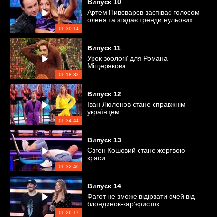
Випуск
10
Артем Пивоваров заспіває голосом
оленя та згадає тренди нульових
01:30:14
Випуск
11
Урок зоології для Романа
Міщерякова
01:18:33
Випуск
12
Іван Люленов стане справжнім
українцем
01:34:44
Випуск
13
Євген Кошовий стане жертвою
краси
01:32:40
Випуск
14
Фагот не зможе відірвати очей від
блондинок-кар’єристок
01:26:17