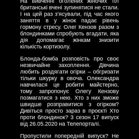
На вивченні оголених жіночих тіл
британські вчені зупинятися не стали.
І на цей раз з’ясували, під час якого
заняття в у жінок падає рівень
гормону стресу. Олег Кензов разом з
блондинками спробують вгадати, яка
дія допомагає жінкам знизити
кількість кортизолу.
Блонда-бомба розповість про своє
незвичайне захоплення. Дівчина
любить роздягати огірки – обгризати
тільки шкурку в овоча. Олександра
навчилася це робити майстерно,
тому запропонує Олегу Кензову
позмагатися з нею. Хто з них зможе
швидше розправитися з огірком?
Дивіться просто зараз в проєкті Хто
проти блондинок? 3 сезон 17 випуск
від 26.05.2020 на Телепорталі.
Пропустили попередній випуск? Не