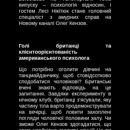
випуску – психологія відносин, і
гостем Лесі Нікітюк стане головний
спеціаліст з амурних справ на
Новому каналі Олег Кензов.
Голі британці та
клієнтоорієнтованість
американського психолога
Що потрібно оголити дівчині на
танцмайданчику, щоб стовідсотково
сподобатися чоловікові? Британські
вчені знають відповідь на це
запитання. Завдяки експерименту в
нічному клубі, британці з’ясували, яку
частину тіла варто продемонструвати
на вечірці, щоб ловити захоплені
погляди чоловічої половини залу. Чи
зможе Олег Кензов здогадатися, що