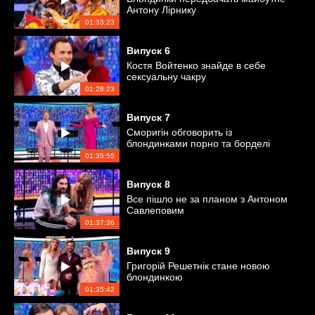
Антону Лірнику
01:33:23
Випуск
6
Костя Войтенко знайде в себе
сексуальну чакру
01:28:23
Випуск
7
Сморигін обговорить із
блондинками порно та борделі
01:35:55
Випуск
8
Все пішло не за планом з Антоном
Савлеповим
01:37:36
Випуск
9
Григорій Решетнік стане новою
блондинкою
01:35:42