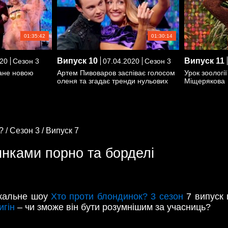
01:35:42
01:30:14
Випуск
10
Випуск
11
20
Сезон 3
07.04.2020
Сезон 3
тане новою
Артем Пивоваров заспіває голосом
Урок зоологі
оленя та згадає тренди нульових
Міщерякова
? /
Сезон 3 /
Випуск 7
инками порно та борделі
ажальне шоу
Хто проти блондинок? 3 сезон
7 випуск 
игін
– чи зможе він бути розумнішим за учасниць?