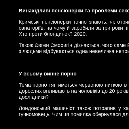
Винахідливі пенсіонерки та проблеми сек
Кримські пенсіонерки точно знають, як отр
санаторіїв, на чому й заробили за три роки 
Хто проти блондинок? 2020.
Також Євген Сморигін дізнається, чого саме 
з людьми відбувається одна невеличка неприє
У всьому винне порно
Тема порно тягтиметься червоною ниткою в 7
дорослих впливають на чоловіків до 20 років
дослідники?
Лондонський машиніст також потрапив у хал
гучномовець. Чим ця помилка обернулася дл