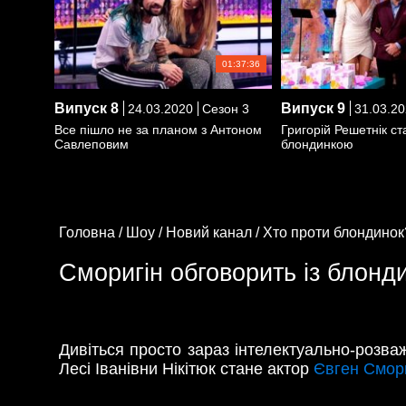
01:37:36
Випуск
8
Випуск
9
24.03.2020
Сезон 3
31.03.20
Все пішло не за планом з Антоном
Григорій Решетнік с
Савлеповим
блондинкою
Головна /
Шоу /
Новий канал /
Хто проти блондинок
Сморигін обговорить із блонд
Дивіться просто зараз інтелектуально-розв
Лесі Іванівни Нікітюк стане актор
Євген Смор