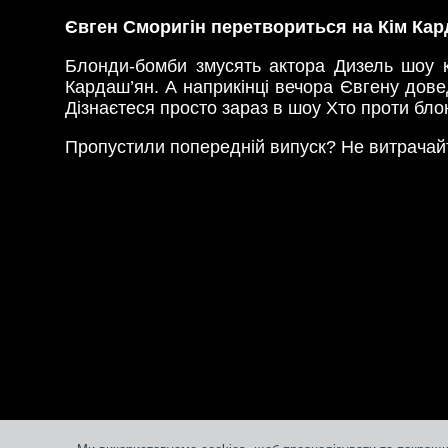
Євген Сморигін перетвориться на Кім Ка
Блонди-бомби змусять актора Дизель шоу к
Кардаш’ян. А наприкінці вечора Євгену довед
Дізнаєтеся просто зараз в шоу Хто проти блон
Пропустили попередній випуск? Не витрачайт