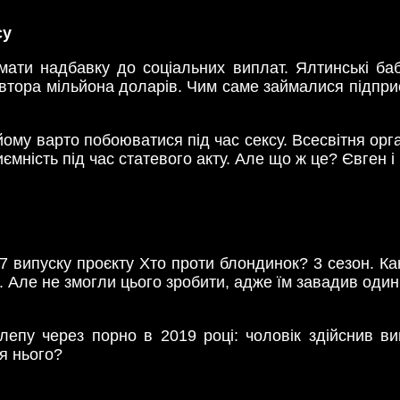
су
имати надбавку до соціальних виплат. Ялтинські баб
півтора мільйона доларів. Чим саме займалися підприє
йому варто побоюватися під час сексу. Всесвітня орг
мність під час статевого акту. Але що ж це? Євген і
 випуску проєкту Хто проти блондинок? 3 сезон. Кана
. Але не змогли цього зробити, адже їм завадив оди
епу через порно в 2019 році: чоловік здійснив в
я нього?