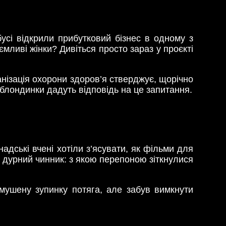
усі відкрили прибутковий бізнес в одному з
мливі жінки? Дивіться просто зараз у проєкті
анізація охорони здоров’я стверджує, щорічно
 блондинки дадуть відповідь на це запитання.
дські вчені хотіли з’ясувати, як фільми для
н дурний чинник: з якою перепоною зіткнулися
имушену зупинку потяга, але забув вимкнути