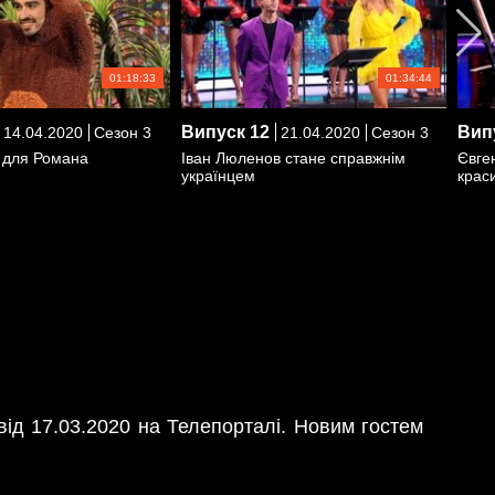
01:18:33
01:34:44
Випуск
12
Вип
14.04.2020
Сезон 3
21.04.2020
Сезон 3
ї для Романа
Іван Люленов стане справжнім
Євге
українцем
крас
від 17.03.2020 на Телепорталі. Новим гостем