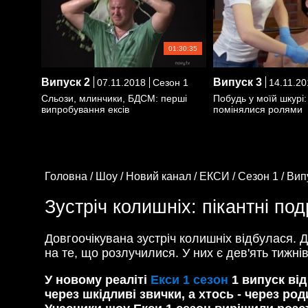
01:30:35
Випуск
2
Випуск
3
07.11.2018
Сезон 1
14.11.20
Сльози, млинчики, БДСМ: перші
Побудь у моїй шкурі:
випробування ексів
помінялися ролями
Головна /
Шоу /
Новий канал /
ЕКСИ /
Сезон 1 /
Вип
Зустріч колишніх: пікантні под
Довгоочікувана зустріч колишніх відбулася. 
на те, що розлучилися. У них є дев'ять тижні
У новому реаліті
Екси 1 сезон
1 випуск від
через шкідливі звички, а хтось - через род