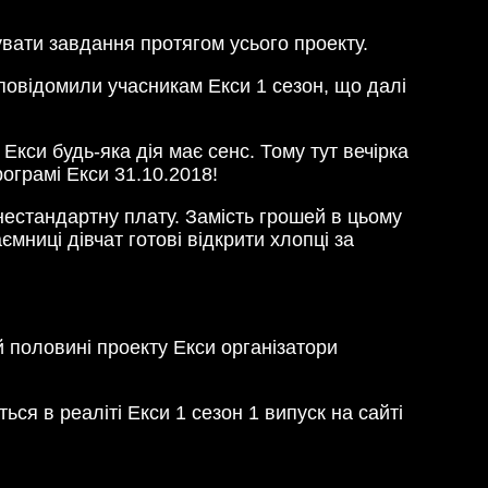
увати завдання протягом усього проекту.
повідомили учасникам Екси 1 сезон, що далі
Екси будь-яка дія має сенс. Тому тут вечірка
рограмі Екси 31.10.2018!
нестандартну плату. Замість грошей в цьому
аємниці дівчат готові відкрити хлопці за
й половині проекту Екси організатори
ся в реаліті Екси 1 сезон 1 випуск на сайті