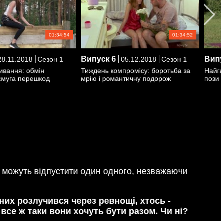
01:34:54
01:34:52
Випуск
6
Вип
8.11.2018
Сезон 1
05.12.2018
Сезон 1
ивання: обмін
Тиждень компромісу: боротьба за
Найг
 смуга перешкод
мрію і романтичну подорож
пози 
е можуть відпустити один одного, незважаючи
 них розлучився через ревнощі, хтось -
 все ж таки вони хочуть бути разом. Чи ні?