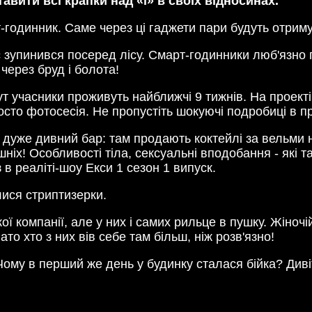
вити всі крапки над «i» в своїх відносинах.
т-годинник. Саме через ці гаджети пари будуть отрим
 зупинився посеред лісу. Смарт-годинники люб'язно 
 через бруд і болота!
ут учасники проживуть найближчі 9 тижнів. На проекті 
просто фотосесія. Не пропустіть шокуючі подробиці в п
в дуже дивний бар: там продають коктейлі за вельми 
шніх! Особливості тіла, сексуальні вподобання - які т
в реаліті-шоу Екси 1 сезон 1 випуск.
лися стриптизерки.
ї компанії, але у них і самих рильце в пушку. Жіночі
ато хто з них вів себе там більш, ніж розв'язно!
ому в перший же день у будинку сталася бійка? Дивіть