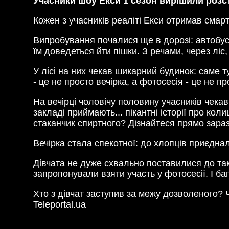
Учасники шоу Екси 1 сезон вирішили розста
Кожен з учасників реаліті Екси отримав смар
Випробування почалися ще в дорозі: автобус
їм доведеться йти пішки. З речами, через ліс,
У лісі на них чекав шикарний будинок: саме т
- це не просто вечірка, а фотосесія - це не 
На вечірці чоловічу половину учасників чека
закладі приймають... пікантні історії про коли
стаканчик спиртного? Дізнайтеся прямо зараз 
Вечірка стала спекотної: до хлопців приєдна
Дівчата не дуже схвально поставилися до тако
запропонували взяти участь у фотосесії. І баг
Хто з дівчат заступив за межу дозволеного? Ч
Teleportal.ua