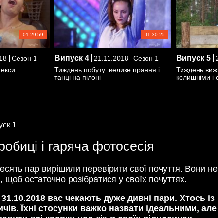
01:29:59
01:30:25
Випуск
4
Випуск
5
18
Сезон 1
21.11.2018
Сезон 1
2
 екси
Тиждень побуту: велике прання і
Тиждень виж
танці на пілоні
колишніми і
уск 1
робиці і гаряча фотосесія
Десять пар вирішили перевірити свої почуття. Вони н
в, щоб остаточно розібратися у своїх почуттях.
 31.10.2018 вас чекають дуже дивні пари. Хтось із
ичів. Їхні стосунки важко назвати ідеальними, але