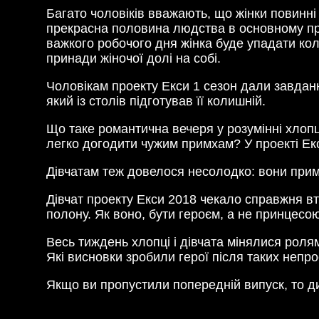
Багато чоловіків вважають, що жінки повинні
прекрасна половина людства в основному пра
важкого робочого дня жінка буде упадати коло
принади жіночої долі на собі.
Чоловікам проекту Екси 1 сезон дали завданн
який із столів підготував її колишній.
Що таке романтична вечеря у розумінні хлопці
легко догодити чужим примхам? У проекті Екс
Дівчатам теж довелося несолодко: вони примі
Дівчат проекту Екси 2018 чекало справжня вт
полону. Як воно, бути героєм, а не принцесо
Весь тиждень хлопці і дівчата мінялися ролям
Які висновки зробили герої після таких непро
Якщо ви пропустили попередній випуск, то д