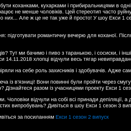
 бути коханками, кухарками і прибиральницями в одні
цює не менше чоловіків. Цей стереотип часто руйнує
 них... Але ж це не так уже й просто! У шоу Екси 1 се
я: підготувати романтичну вечерю для коханої. Після
в? Тут ми бачимо і пиво з таранькою, і сосиски, і ін
и 14.11.2018 хлопці відчули весь тягар невиправдан
ряли на себе роль захисників і здобувачів. Адже саме
еча із в'язниці! Вони повинні були пройти через смуг
ю? Дізнайтеся разом із учасницями проекту Екси 1 сез
и. Чоловіки відчули на собі всі принади депіляції, а
стих випробувань? Дивіться в шоу Екси 1 сезон 3 випус
ивіться за посиланням
Екси 1 сезон 2 випуск