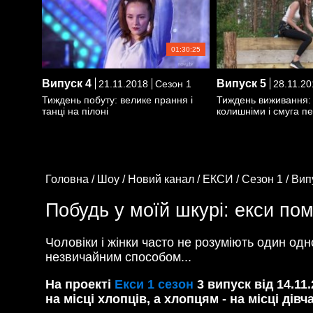
01:30:25
Випуск
4
Випуск
5
21.11.2018
Сезон 1
28.11.20
Тиждень побуту: велике прання і
Тиждень виживання:
танці на пілоні
колишніми і смуга п
Головна /
Шоу /
Новий канал /
ЕКСИ /
Сезон 1 /
Вип
Побудь у моїй шкурі: екси по
Чоловіки і жінки часто не розуміють один одн
незвичайним способом...
На проекті
Екси 1 сезон
3 випуск від 14.1
на місці хлопців, а хлопцям - на місці дів