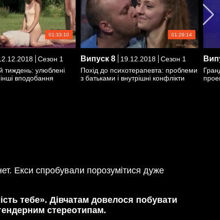
01:33:10
01:29:14
Випуск
8
Вип
2.12.2018
Сезон 1
19.12.2018
Сезон 1
й тиждень: улюблені
Похід до психотерапевта: проблеми
Гран
і інші вподобання
з батьками і внутрішні конфлікти
прое
анет. Екси спробували порозумітися дуже
ість тебе». Дівчатам довелося побувати
к гендерним стереотипам.