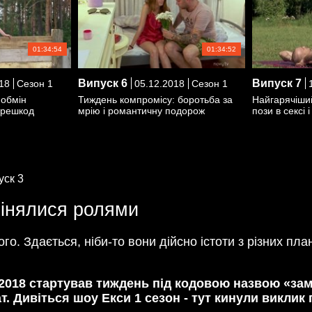
01:34:54
01:34:52
Випуск
6
Випуск
7
18
Сезон 1
05.12.2018
Сезон 1
1
 обмін
Тиждень компромісу: боротьба за
Найгарячіши
ерешкод
мрію і романтичну подорож
пози в сексі 
уск 3
мінялися ролями
ого. Здається, ніби-то вони дійсно істоти з різних пл
1.2018 стартував тиждень під кодовою назвою «зам
чат. Дивіться шоу Екси 1 сезон - тут кинули викли