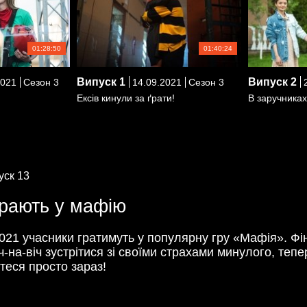
01:28:50
01:40:24
Випуск
1
Випуск
2
2021
Сезон 3
14.09.2021
Сезон 3
2
Ексів кинули за ґрати!
В заручниках
уск 13
грають у мафію
2021 учасники гратимуть у популярну гру «Мафія». Фі
-на-віч зустрітися зі своїми страхами минулого, теп
теся просто зараз!