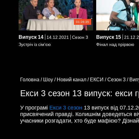
01:26:35
Випуск
14
Випуск
15
14.12.2021
Сезон 3
21.12.
Зустріч із сім'єю
Фінал над прірвою
Головна /
Шоу /
Новий канал /
ЕКСИ /
Сезон 3 /
Вип
Екси 3 сезон 13 випуск: екси 
У програмі
Екси 3 сезон
13 випуск від 07.12.
присвячений правді. Колишнім доведеться віч
учасники розгадати, хто буде мафією? Дізнай