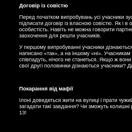
Договір із совістю
Перед початком випробувань усі учасники зу
підписати договір із власною совістю. Як і в
особистість. Навіть не можна говорити партн
заохочення для решти учасників.
У першому випробуванні учасники дізнаються б
написано «так», а на іншому «ні». Учасникам 
співпадуть, нічого не станеться. Якщо ж вон
свої другі половинки дізнаються учасники? Ди
Покарання від мафії
Ілоні доведеться жити на вулиці і прати чужий
загадати такі завдання? Чи зможуть колишні р
13!