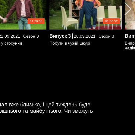
01:29:33
01:30:52
Випуск
3
Вип
1.09.2021
Сезон 3
28.09.2021
Сезон 3
 у стосунків
Побути в чужій шкурі
Випр
наді
нал вже близько, і цей тиждень буде
ерішнього та майбутнього. Чи зможуть