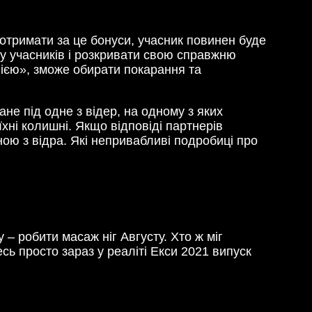
отримати за це бонуси, учасник повинен буде
шту учасників і розкривати свою справжню
фією», зможе обирати покарання та
не під одне з відер, на одному з яких
хні колишні. Якщо відповіді партнерів
ною з відра. Які непривабливі подробиці про
 – робити масаж ніг Августу. Хто ж міг
сь просто зараз у реаліті Екси 2021 випуск