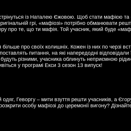
стрінуться із Наталею Єжовою. Щоб стати мафією та 
 оригінальній грі, «мафіозі» потрібно обманювати ре
еру про те, що ти мафія. Той учасник, який буде «ма
ільше про своїх колишніх. Кожен із них по черзі вста
поставлять питання, на які напередодні відповідали ї
и будуть різними, учасника облинуть неприємною ріди
віться у програмі Екси 3 сезон 13 випуск!
 одяг, Геворгу – мити взуття решти учасників, а Єгору
озкрити особу мафіозі до церемонії вигону? Дізнайте