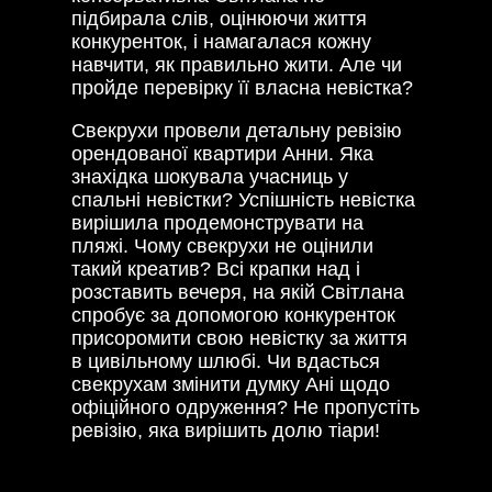
підбирала слів, оцінюючи життя
конкуренток, і намагалася кожну
навчити, як правильно жити. Але чи
пройде перевірку її власна невістка?
Свекрухи провели детальну ревізію
орендованої квартири Анни. Яка
знахідка шокувала учасниць у
спальні невістки? Успішність невістка
вирішила продемонструвати на
пляжі. Чому свекрухи не оцінили
такий креатив? Всі крапки над і
розставить вечеря, на якій Світлана
спробує за допомогою конкуренток
присоромити свою невістку за життя
в цивільному шлюбі. Чи вдасться
свекрухам змінити думку Ані щодо
офіційного одруження? Не пропустіть
ревізію, яка вирішить долю тіари!