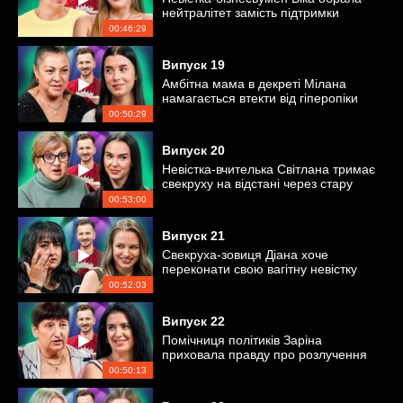
нейтралітет замість підтримки
свекрухи Інни
00:46:29
Випуск
19
Амбітна мама в декреті Мілана
намагається втекти від гіперопіки
свекрухи Світлани
00:50:29
Випуск
20
Невістка-вчителька Світлана тримає
свекруху на відстані через стару
образу
00:53:00
Випуск
21
Свекруха-зовиця Діана хоче
переконати свою вагітну невістку
Альону не народжувати вдома
00:52:03
Випуск
22
Помічниця політиків Заріна
приховала правду про розлучення
від своєї свекрухи?
00:50:13