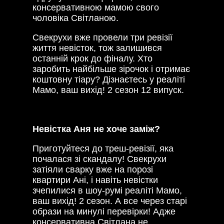
консервативною мамою свого
чоловіка Світланою.
Свекрухи вже провели три ревізії
життя невісток, тож залишився
останній крок до фіналу. Хто
заробить найбільше зірочок і отримає
коштовну тіару? Дізнаєтесь у реаліті
Мамо, ваш вихід! 2 сезон 12 випуск.
Невістка Аня не хоче заміж?
Приготуйтеся до треш-ревізії, яка
почалася зі скандалу! Свекрухи
затіяли сварку вже на порозі
квартири Ані, і навіть невістки
зчепилися в шоу-румі реаліті Мамо,
ваш вихід! 2 сезон. А все через старі
образи на минулі перевірки! Адже
консервативна Світлана не