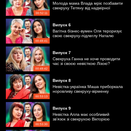
Молода мама Влада мріє позбавити
свекруху Тетяну від надмірної
тривожності
00:52:11
Випуск
6
Вагітна бізнес-вумен Оля тероризує
свою свекруху-підлеглу Наталю
00:48:41
Випуск
7
Свекруха Ганна не хоче проводити
час зі своєю невісткою Лізою?
00:48:42
Випуск
8
Невістка-українка Маша приборкала
норовливу свекруху-вірменку
Галину
00:53:13
Випуск
9
Невістка Алла має особливий
зв’язок зі свекрухою Вікторією
00:53:30