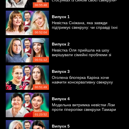
стосунках із сином своєї свекрухи-
подруги Наталі
00:55:48
Випуск
1
Невістка Сніжана, яка завжди
підтримує свекруху: чи справді їхні
стосунки ідеальні?
00:52:04
Випуск
2
Невістка Оля прийшла на шоу
вирішувати сімейні проблеми зі
свекрухою
00:51:12
Випуск
3
Оголена блогерка Каріна хоче
навчити консервативну свекруху
Ольгу прийняттю її діяльності
00:51:49
Випуск
4
Модельна витримка невістки Лізи
проти гіперопіки свекрухи Тамари
01:23:52
Випуск
5