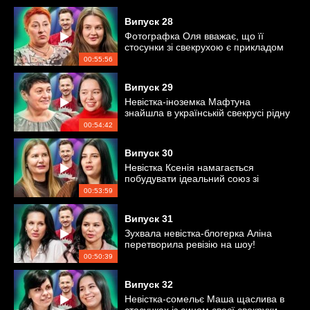
Випуск
28
Фотографка Оля вважає, що її
стосунки зі свекрухою є прикладом
для інших
00:55:56
Випуск
29
Невістка-іноземка Мафтуна
знайшла в українській свекрусі рідну
душу
00:54:42
Випуск
30
Невістка Ксенія намагається
побудувати ідеальний союз зі
свекрухою-туркенею
00:53:59
Випуск
31
Зухвала невістка-блогерка Аліна
перетворила ревізію на шоу!
00:50:39
Випуск
32
Невістка-сомельє Маша щаслива в