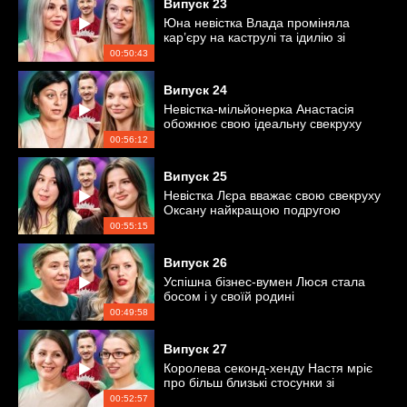
Випуск
23
Юна невістка Влада проміняла
кар’єру на каструлі та ідилію зі
свекрухою?
00:50:43
Випуск
24
Невістка-мільйонерка Анастасія
обожнює свою ідеальну свекруху
Тетяну
00:56:12
Випуск
25
Невістка Лєра вважає свою свекруху
Оксану найкращою подругою
00:55:15
Випуск
26
Успішна бізнес-вумен Люся стала
босом і у своїй родині
00:49:58
Випуск
27
Королева секонд-хенду Настя мріє
про більш близькі стосунки зі
свекрухою
00:52:57