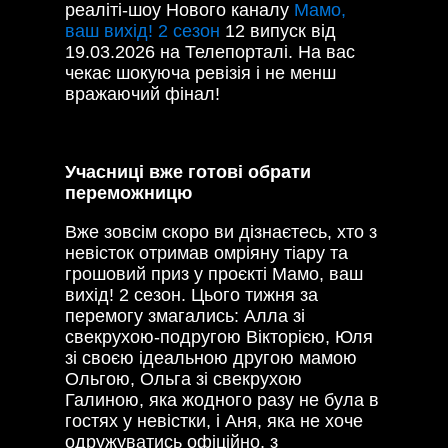
реаліті-шоу Нового каналу
Мамо,
ваш вихід! 2 сезон
12 випуск від
19.03.2026 на Телепорталі. На вас
чекає шокуюча ревізія і не менш
вражаючий фінал!
Учасниці вже готові обрати
переможницю
Вже зовсім скоро ви дізнаєтесь, хто з
невісток отримав омріяну тіару та
грошовий приз у проєкті Мамо, ваш
вихід! 2 сезон. Цього тижня за
перемогу змагались: Алла зі
свекрухою-подругою Вікторією, Юля
зі своєю ідеальною другою мамою
Ольгою, Ольга зі свекрухою
Галиною, яка жодного разу не була в
гостях у невістки, і Аня, яка не хоче
одружуватись офіційно, з