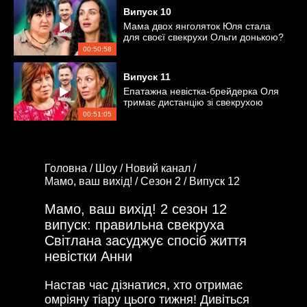
Випуск
10
Мама двох янголяток Юля стала
для своєї свекрухи Ольги донькою?
00:50:58
Випуск
11
Епатажна невістка-брейдерка Оля
тримає дистанцію зі свекрухою
Галиною
00:51:05
Головна /
Шоу /
Новий канал /
Мамо, ваш вихід! /
Сезон 2 /
Випуск 12
Мамо, ваш вихід! 2 сезон 12
випуск: правильна свекруха
Світлана засуджує спосіб життя
невістки Анни
Настав час дізнатися, хто отримає
омріяну тіару цього тижня! Дивіться