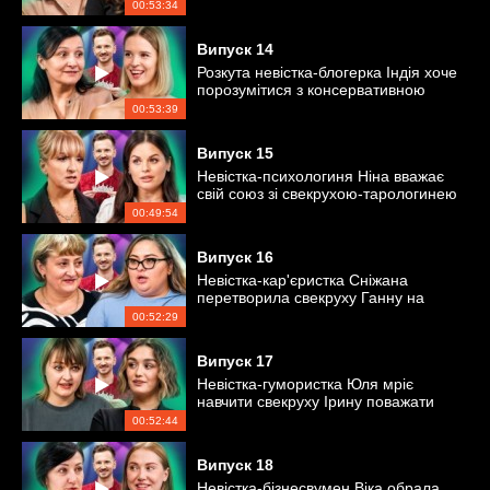
00:53:34
Випуск
14
Розкута невістка-блогерка Індія хоче
порозумітися з консервативною
свекрухою
00:53:39
Випуск
15
Невістка-психологиня Ніна вважає
свій союз зі свекрухою-тарологинею
еталонним!
00:49:54
Випуск
16
Невістка-кар'єристка Сніжана
перетворила свекруху Ганну на
безкоштовну няньку
00:52:29
Випуск
17
Невістка-гумористка Юля мріє
навчити свекруху Ірину поважати
свої особисті кордони
00:52:44
Випуск
18
Невістка-бізнесвумен Віка обрала