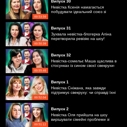
Випуск
30
Невістка Ксенія намагається
побудувати ідеальний союз зі
свекрухою-туркенею
00:53:59
Випуск
31
Зухвала невістка-блогерка Аліна
перетворила ревізію на шоу!
00:50:39
Випуск
32
Невістка-сомельє Маша щаслива в
стосунках із сином своєї свекрухи-
подруги Наталі
00:55:48
Випуск
1
Невістка Сніжана, яка завжди
підтримує свекруху: чи справді їхні
стосунки ідеальні?
00:52:04
Випуск
2
Невістка Оля прийшла на шоу
вирішувати сімейні проблеми зі
свекрухою
00:51:12