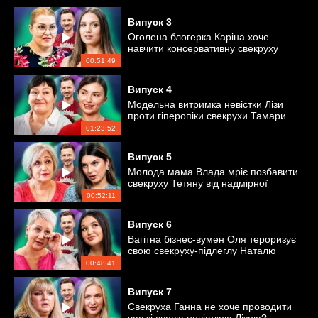
Випуск
3
Оголена блогерка Каріна хоче
навчити консервативну свекруху
Ольгу прийняттю її діяльності
00:51:49
Випуск
4
Модельна витримка невістки Лізи
проти гіперопіки свекрухи Тамари
01:23:52
Випуск
5
Молода мама Влада мріє позбавити
свекруху Тетяну від надмірної
тривожності
00:52:11
Випуск
6
Вагітна бізнес-вумен Оля тероризує
свою свекруху-підлеглу Наталю
00:48:41
Випуск
7
Свекруха Ганна не хоче проводити