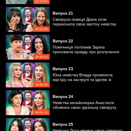
образу
00:53:00
Випуск
21
Свекруха-зовиця Діана хоче
переконати свою вагітну невістку
Альону не народжувати вдома
00:52:03
Випуск
22
Помічниця політиків Заріна
приховала правду про розлучення
від своєї свекрухи?
00:50:13
Випуск
23
Юна невістка Влада проміняла
кар’єру на каструлі та ідилію зі
свекрухою?
00:50:43
Випуск
24
Невістка-мільйонерка Анастасія
обожнює свою ідеальну свекруху
Тетяну
00:56:12
Випуск
25
Невістка Лєра вважає свою свекруху