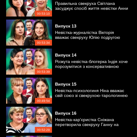
Правильна свекруха Світлана
засуджує спосіб життя невістки Анни
00:53:10
Випуск
13
Невістка-журналістка Вікторія
вважає свекруху Юлію подругою
00:53:34
Випуск
14
Розкута невістка-блогерка Індія хоче
порозумітися з консервативною
свекрухою
00:53:39
Випуск
15
Невістка-психологиня Ніна вважає
свій союз зі свекрухою-тарологинею
еталонним!
00:49:54
Випуск
16
Невістка-кар'єристка Сніжана
перетворила свекруху Ганну на
безкоштовну няньку
00:52:29