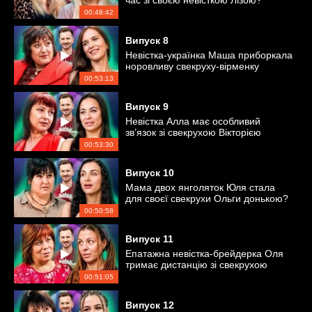
час зі своєю невісткою Лізою?
00:48:42
Випуск
8
Невістка-українка Маша приборкала
норовливу свекруху-вірменку
Галину
00:53:13
Випуск
9
Невістка Алла має особливий
зв’язок зі свекрухою Вікторією
00:53:30
Випуск
10
Мама двох янголяток Юля стала
для своєї свекрухи Ольги донькою?
00:50:58
Випуск
11
Епатажна невістка-брейдерка Оля
тримає дистанцію зі свекрухою
Галиною
00:51:05
Випуск
12