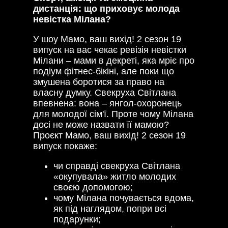
дистанція: що приховує молода
невістка Мілана?
У шоу Мамо, ваш вихід! 2 сезон 19
випуск на вас чекає ревізія невістки
Мілани – мами в декреті, яка мріє про
подіум фітнес-бікіні, але поки що
змушена боротися за право на
власну думку. Свекруха Світлана
впевнена: вона – янгол-охоронець
для молодої сім'ї. Проте чому Мілана
досі не може назвати її мамою?
Проєкт Мамо, ваш вихід! 2 сезон 19
випуск покаже:
чи справді свекруха Світлана
«окупувала» житло молодих
своєю допомогою;
чому Мілана почувається вдома,
як під наглядом, попри всі
подарунки;