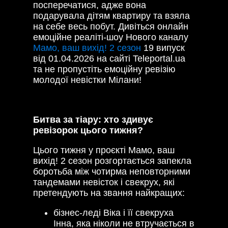
посперечатися, адже вона
подарувала дітям квартиру та взяла
на себе весь побут. Дивіться онлайн
емоційне реаліті-шоу Нового каналу
Мамо, ваш вихід! 2 сезон
19 випуск
від 01.04.2026 на сайті Teleportal.ua
та не пропустіть емоційну ревізію
молодої невістки Мілани!
Битва за тіару: хто здивує
ревізорок цього тижня?
Цього тижня у проєкті Мамо, ваш
вихід! 2 сезон розгортається запекла
боротьба між чотирма неповторними
тандемами невісток і свекрух, які
претендують на звання найкращих:
бізнес-леді Віка і її свекруха
Інна, яка ніколи не втручається в