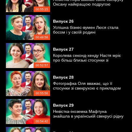
Оксану найкращою подругою
00:55:15
Випуск
26
Успішна бізнес-вумен Люся стала
босом і у своїй родині
00:49:58
Випуск
27
Королева секонд-хенду Настя мріє
про більш близькі стосунки зі
свекрухою
00:52:57
Випуск
28
Фотографка Оля вважає, що її
стосунки зі свекрухою є прикладом
для інших
00:55:56
Випуск
29
Невістка-іноземка Мафтуна
знайшла в українській свекрусі рідну
душу
00:54:42