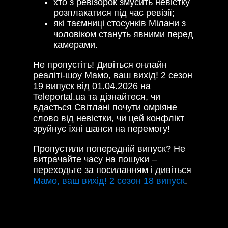
хто з ревізорок змусить невістку
розплакатися під час ревізії;
які таємниці стосунків Мілани з
чоловіком стануть явними перед
камерами.
Не пропустіть! Дивіться онлайн
реаліті-шоу Мамо, ваш вихід! 2 сезон
19 випуск від 01.04.2026 на
Teleportal.ua та дізнайтеся, чи
вдасться Світлані почути омріяне
слово від невістки, чи цей конфлікт
зруйнує їхні шанси на перемогу!
Пропустили попередній випуск? Не
витрачайте часу на пошуки –
переходьте за посиланням і дивіться
Мамо, ваш вихід! 2 сезон 18 випуск
.