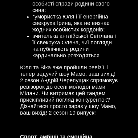
особисті справи родини свого
сина;
гумористка Юля і її енергійна
свекруха Ірина, яка не визнає
жодних особистих кордонів;
вчителька англійської Світлана і
її свекруха Олена, чиї погляди
на публічність родини
кардинально розходяться.
Юля та Віка вже пройшли ревізії, і
тепер ведучий шоу Мамо, ваш вихід!
2 сезон Андрій Черепущак спрямовує
ревізорок до оселі молодої мами
Мілани. Чи витримає цей тандем
прискіпливий погляд конкуренток?
Дізнайтеся просто зараз у шоу Мамо,
ваш вихід! 2 сезон 19 випуск!
Спорт, амбіції та емоційна