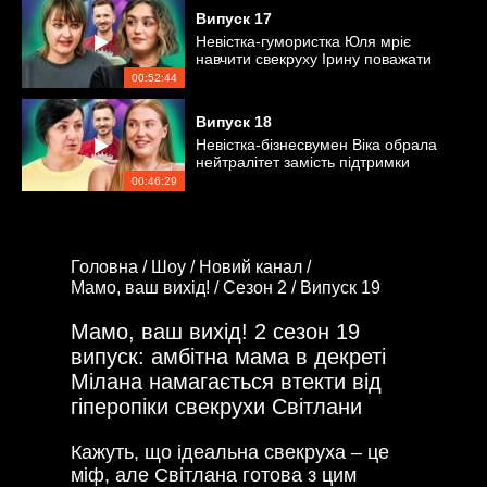
Випуск
17
Невістка-гумористка Юля мріє
навчити свекруху Ірину поважати
свої особисті кордони
00:52:44
Випуск
18
Невістка-бізнесвумен Віка обрала
нейтралітет замість підтримки
свекрухи Інни
00:46:29
Головна /
Шоу /
Новий канал /
Мамо, ваш вихід! /
Сезон 2 /
Випуск 19
Мамо, ваш вихід! 2 сезон 19
випуск: амбітна мама в декреті
Мілана намагається втекти від
гіперопіки свекрухи Світлани
Кажуть, що ідеальна свекруха – це
міф, але Світлана готова з цим