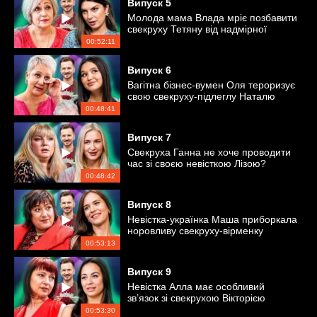
Випуск
5
Молода мама Влада мріє позбавити
свекруху Тетяну від надмірної
тривожності
00:52:11
Випуск
6
Вагітна бізнес-вумен Оля тероризує
свою свекруху-підлеглу Наталю
00:48:41
Випуск
7
Свекруха Ганна не хоче проводити
час зі своєю невісткою Лізою?
00:48:42
Випуск
8
Невістка-українка Маша приборкала
норовливу свекруху-вірменку
Галину
00:53:13
Випуск
9
Невістка Алла має особливий
зв’язок зі свекрухою Вікторією
00:53:30