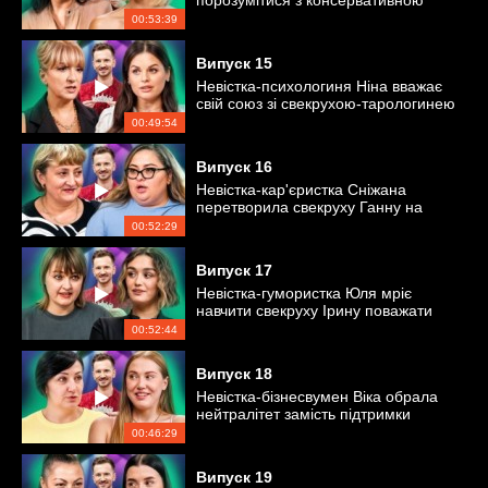
порозумітися з консервативною
свекрухою
00:53:39
Випуск
15
Невістка-психологиня Ніна вважає
свій союз зі свекрухою-тарологинею
еталонним!
00:49:54
Випуск
16
Невістка-кар'єристка Сніжана
перетворила свекруху Ганну на
безкоштовну няньку
00:52:29
Випуск
17
Невістка-гумористка Юля мріє
навчити свекруху Ірину поважати
свої особисті кордони
00:52:44
Випуск
18
Невістка-бізнесвумен Віка обрала
нейтралітет замість підтримки
свекрухи Інни
00:46:29
Випуск
19