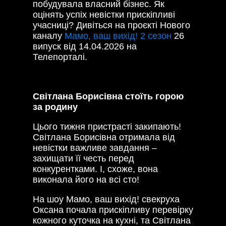
побудувала власний бізнес. Як
оцінять успіх невістки прискіпливі
учасниці? Дивіться на проєкті Нового
каналу
Мамо, ваш вихід! 2 сезон
26
випуск від 14.04.2026 на
Телепорталі.
Світлана Борисівна стоїть горою
за родину
Цього тижня пристрасті закипають!
Світлана Борисівна отримала від
невістки важливе завдання –
захищати її честь перед
конкурентками. І, схоже, вона
виконала його на всі сто!
На шоу Мамо, ваш вихід! свекруха
Оксана почала прискіпливу перевірку
кожного куточка на кухні, та Світлана