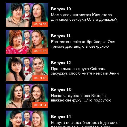
Випуск
10
Мама двох янголяток Юля стала
для своєї свекрухи Ольги донькою?
00:50:58
Випуск
11
Епатажна невістка-брейдерка Оля
тримає дистанцію зі свекрухою
Галиною
00:51:05
Випуск
12
Правильна свекруха Світлана
засуджує спосіб життя невістки Анни
00:53:10
Випуск
13
Невістка-журналістка Вікторія
вважає свекруху Юлію подругою
00:53:34
Випуск
14
Розкута невістка-блогерка Індія хоче