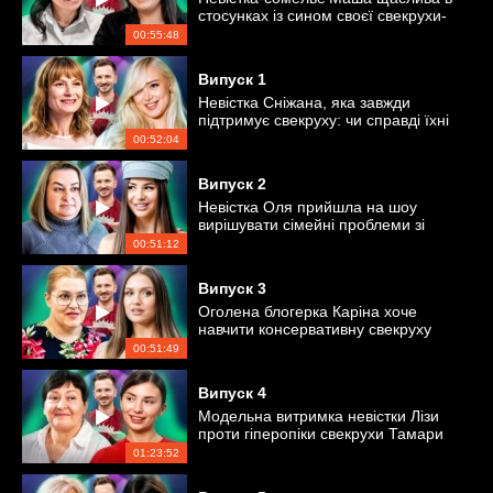
стосунках із сином своєї свекрухи-
подруги Наталі
00:55:48
Випуск
1
Невістка Сніжана, яка завжди
підтримує свекруху: чи справді їхні
стосунки ідеальні?
00:52:04
Випуск
2
Невістка Оля прийшла на шоу
вирішувати сімейні проблеми зі
свекрухою
00:51:12
Випуск
3
Оголена блогерка Каріна хоче
навчити консервативну свекруху
Ольгу прийняттю її діяльності
00:51:49
Випуск
4
Модельна витримка невістки Лізи
проти гіперопіки свекрухи Тамари
01:23:52