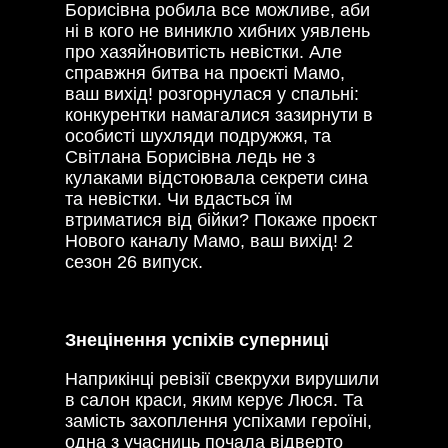
Борисівна робила все можливе, аби
ні в кого не виникло хибних уявлень
про хазяйновитість невістки. Але
справжня битва на проєкті Мамо,
ваш вихід! розгорнулася у спальні:
конкурентки намагалися зазирнути в
особисті шухляди подружжя, та
Світлана Борисівна ледь не з
кулаками відстоювала секрети сина
та невістки. Чи вдасться їм
втриматися від бійки? Покаже проєкт
Нового каналу Мамо, ваш вихід! 2
сезон 26 випуск.
Знецінення успіхів суперниці
Наприкінці ревізії свекрухи вирушили
в салон краси, яким керує Люся. Та
замість захоплення успіхами героїні,
одна з учасниць почала відверто