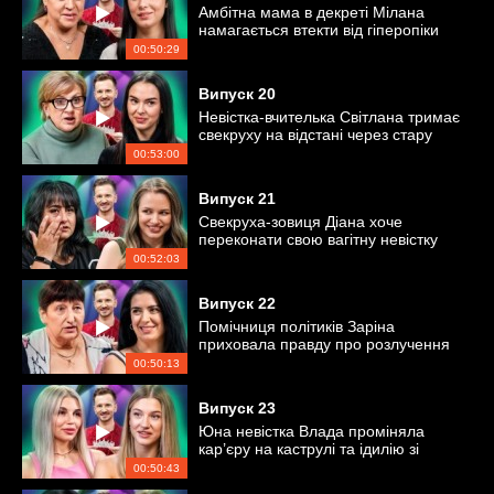
Амбітна мама в декреті Мілана
намагається втекти від гіперопіки
свекрухи Світлани
00:50:29
Випуск
20
Невістка-вчителька Світлана тримає
свекруху на відстані через стару
образу
00:53:00
Випуск
21
Свекруха-зовиця Діана хоче
переконати свою вагітну невістку
Альону не народжувати вдома
00:52:03
Випуск
22
Помічниця політиків Заріна
приховала правду про розлучення
від своєї свекрухи?
00:50:13
Випуск
23
Юна невістка Влада проміняла
кар’єру на каструлі та ідилію зі
свекрухою?
00:50:43