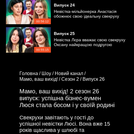
Випуск
24
Невістка-мільйонерка Анастасія
обожнює свою ідеальну свекруху
Тетяну
00:56:12
Випуск
25
Невістка Лєра вважає свою свекруху
Оксану найкращою подругою
00:55:15
Головна /
Шоу /
Новий канал /
Мамо, ваш вихід! /
Сезон 2 /
Випуск 26
Мамо, ваш вихід! 2 сезон 26
випуск: успішна бізнес-вумен
Люся стала босом і у своїй родині
Свекрухи завітають у гості до
успішної невістки Люсі. Вона вже 15
років щаслива у шлюбі та