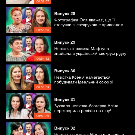
свекрухою
00:52:57
Випуск
28
Фотографка Оля вважає, що її
стосунки зі свекрухою є прикладом
для інших
00:55:56
Випуск
29
Невістка-іноземка Мафтуна
знайшла в українській свекрусі рідну
душу
00:54:42
Випуск
30
Невістка Ксенія намагається
побудувати ідеальний союз зі
свекрухою-туркенею
00:53:59
Випуск
31
Зухвала невістка-блогерка Аліна
перетворила ревізію на шоу!
00:50:39
Випуск
32
Невістка-сомельє Маша щаслива в