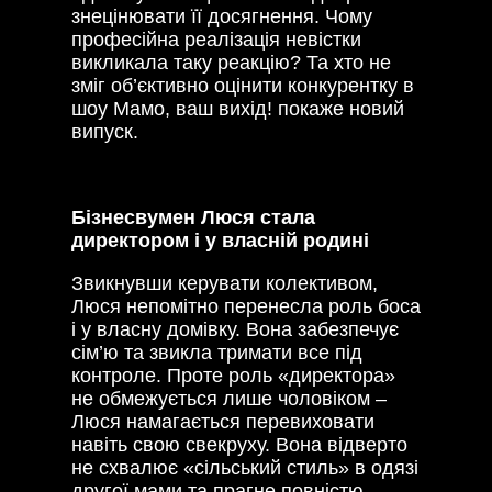
знецінювати її досягнення. Чому
професійна реалізація невістки
викликала таку реакцію? Та хто не
зміг об’єктивно оцінити конкурентку в
шоу Мамо, ваш вихід! покаже новий
випуск.
Бізнесвумен Люся стала
директором і у власній родині
Звикнувши керувати колективом,
Люся непомітно перенесла роль боса
і у власну домівку. Вона забезпечує
сім’ю та звикла тримати все під
контроле. Проте роль «директора»
не обмежується лише чоловіком –
Люся намагається перевиховати
навіть свою свекруху. Вона відверто
не схвалює «сільський стиль» в одязі
другої мами та прагне повністю