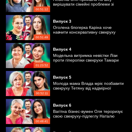
вирішувати сімейні проблеми зі
свекрухою
00:51:12
Випуск
3
Оголена блогерка Каріна хоче
навчити консервативну свекруху
Ольгу прийняттю її діяльності
00:51:49
Випуск
4
Модельна витримка невістки Лізи
проти гіперопіки свекрухи Тамари
01:23:52
Випуск
5
Молода мама Влада мріє позбавити
свекруху Тетяну від надмірної
тривожності
00:52:11
Випуск
6
Вагітна бізнес-вумен Оля тероризує
свою свекруху-підлеглу Наталю
00:48:41