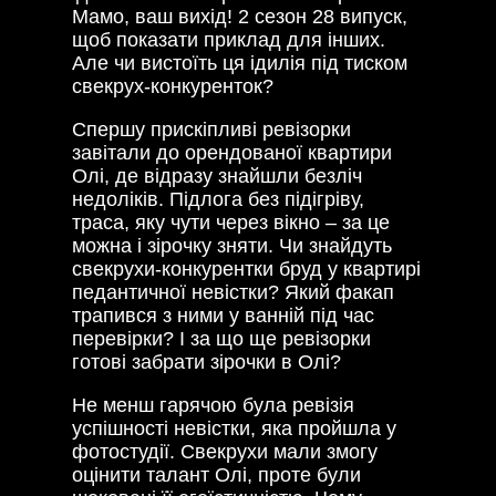
Мамо, ваш вихід! 2 сезон 28 випуск,
щоб показати приклад для інших.
Але чи вистоїть ця ідилія під тиском
свекрух-конкуренток?
Спершу прискіпливі ревізорки
завітали до орендованої квартири
Олі, де відразу знайшли безліч
недоліків. Підлога без підігріву,
траса, яку чути через вікно – за це
можна і зірочку зняти. Чи знайдуть
свекрухи-конкурентки бруд у квартирі
педантичної невістки? Який факап
трапився з ними у ванній під час
перевірки? І за що ще ревізорки
готові забрати зірочки в Олі?
Не менш гарячою була ревізія
успішності невістки, яка пройшла у
фотостудії. Свекрухи мали змогу
оцінити талант Олі, проте були