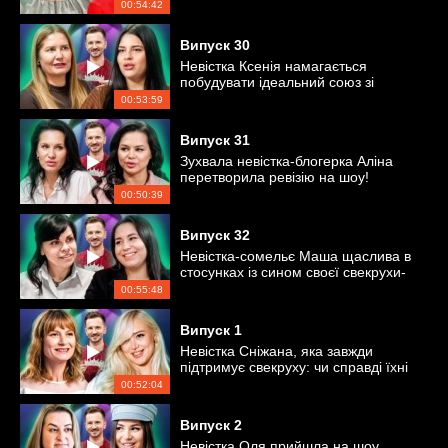
душу
00:54:42
Випуск
30
Невістка Ксенія намагається
побудувати ідеальний союз зі
свекрухою-туркенею
00:53:59
Випуск
31
Зухвала невістка-блогерка Аліна
перетворила ревізію на шоу!
00:50:39
Випуск
32
Невістка-сомельє Маша щаслива в
стосунках із сином своєї свекрухи-
подруги Наталі
00:55:48
Випуск
1
Невістка Сніжана, яка завжди
підтримує свекруху: чи справді їхні
стосунки ідеальні?
00:52:04
Випуск
2
Невістка Оля прийшла на шоу