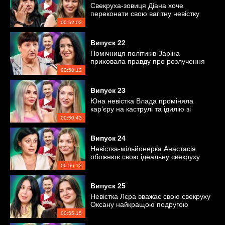
Свекруха-зовиця Діана хоче
переконати свою вагітну невістку
Альону не народжувати вдома
00:52:03
Випуск
22
Помічниця політиків Заріна
приховала правду про розлучення
від своєї свекрухи?
00:50:13
Випуск
23
Юна невістка Влада проміняла
кар’єру на каструлі та ідилію зі
свекрухою?
00:50:43
Випуск
24
Невістка-мільйонерка Анастасія
обожнює свою ідеальну свекруху
Тетяну
00:56:12
Випуск
25
Невістка Лєра вважає свою свекруху
Оксану найкращою подругою
00:55:15