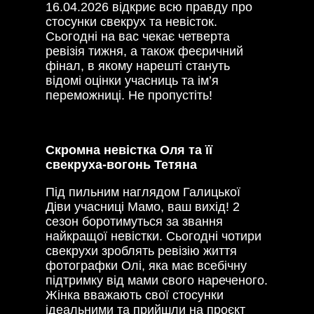
16.04.2026 відкриє всю правду про
стосунки свекрух та невісток.
Сьогодні на вас чекає четверта
ревізія тижня, а також феєричний
фінал, в якому нарешті стануть
відомі оцінки учасниць та ім’я
переможниці. Не пропустіть!
Скромна невістка Оля та її
свекруха-вогонь Тетяна
Під пильним наглядом Галицької
Діви учасниці Мамо, ваш вихід! 2
сезон боротимуться за звання
найкращої невістки. Сьогодні чотири
свекрухи зроблять ревізію життя
фотографки Олі, яка має всебічну
підтримку від мами свого нареченого.
Жінка вважають свої стосунки
ідеальними та прийшли на проєкт