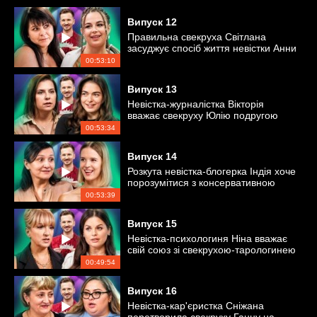
Випуск
12
Правильна свекруха Світлана
засуджує спосіб життя невістки Анни
00:53:10
Випуск
13
Невістка-журналістка Вікторія
вважає свекруху Юлію подругою
00:53:34
Випуск
14
Розкута невістка-блогерка Індія хоче
порозумітися з консервативною
свекрухою
00:53:39
Випуск
15
Невістка-психологиня Ніна вважає
свій союз зі свекрухою-тарологинею
еталонним!
00:49:54
Випуск
16
Невістка-кар'єристка Сніжана