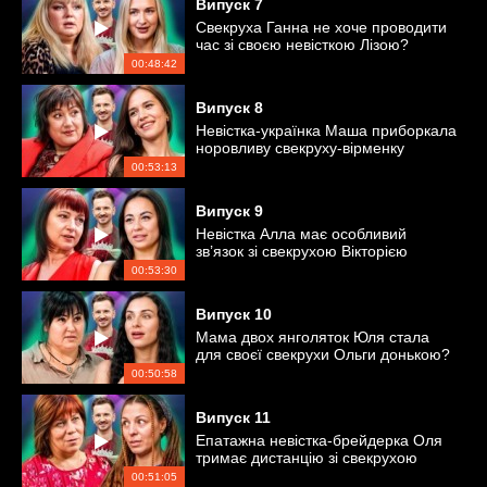
Випуск
7
Свекруха Ганна не хоче проводити
час зі своєю невісткою Лізою?
00:48:42
Випуск
8
Невістка-українка Маша приборкала
норовливу свекруху-вірменку
Галину
00:53:13
Випуск
9
Невістка Алла має особливий
зв’язок зі свекрухою Вікторією
00:53:30
Випуск
10
Мама двох янголяток Юля стала
для своєї свекрухи Ольги донькою?
00:50:58
Випуск
11
Епатажна невістка-брейдерка Оля
тримає дистанцію зі свекрухою
Галиною
00:51:05