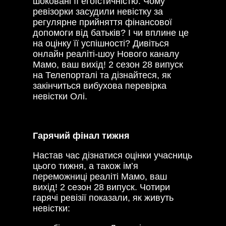
шоковані її егоїстичністю. Чому
ревізорки засудили невістку за
регулярне прийняття фінансової
допомоги від батьків? І чи вплине це
на оцінку її успішності? Дивіться
онлайн реаліті-шоу Нового каналу
Мамо, ваш вихід! 2 сезон 28 випуск
на Телепорталі та дізнайтеся, як
закінчиться вибухова перевірка
невістки Олі.
Гарячий фінал тижня
Настав час дізнатися оцінки учасниць
цього тижня, а також ім’я
переможниці реаліті Мамо, ваш
вихід! 2 сезон 28 випуск. Чотири
гарячі ревізії показали, як живуть
невістки: