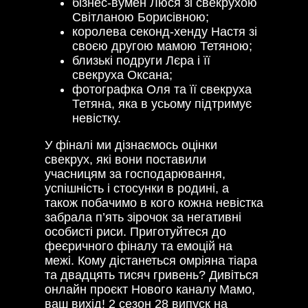
бізнес-вумен Люся зі свекрухою
Світланою Борисівною;
королева секонд-хенду Настя зі
своєю другою мамою Тетяною;
близькі подруги Лєра і її
свекруха Оксана;
фотографка Оля та її свекруха
Тетяна, яка в усьому підтримує
невістку.
У фіналі ми дізнаємось оцінки
свекрух, які вони поставили
учасницям за господарювання,
успішність і стосунки в родині, а
також побачимо в кого кожна невістка
забрала п’ять зірочок за негативні
особисті риси. Приготуйтеся до
феєричного фіналу та емоцій на
межі. Кому дістанеться омріяна тіара
та двадцять тисяч гривень? Дивіться
онлайн проєкт Нового каналу Мамо,
ваш вихід! 2 сезон 28 випуск на