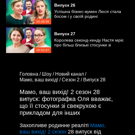
Випуск
26
Успішна бізнес-вумен Люся стала
босом і у своїй родині
00:49:58
Випуск
27
Королева секонд-хенду Настя мріє
про більш близькі стосунки зі
свекрухою
00:52:57
Головна /
Шоу /
Новий канал /
Мамо, ваш вихід! /
Сезон 2 /
Випуск 28
Мамо, ваш вихід! 2 сезон 28
випуск: фотографка Оля вважає,
що її стосунки зі свекрухою є
прикладом для інших
Захопливе родинне реаліті
Мамо,
ваш вихід! 2 сезон
28 випуск від