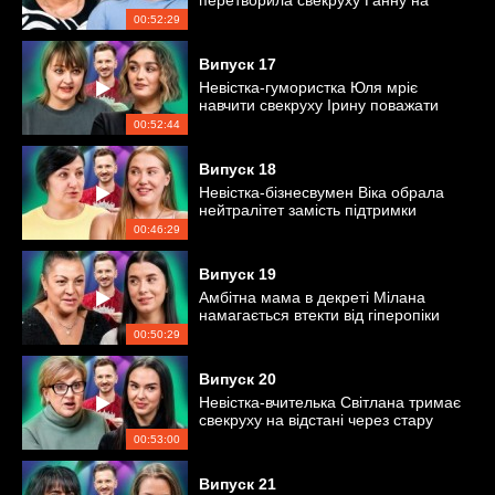
перетворила свекруху Ганну на
безкоштовну няньку
00:52:29
Випуск
17
Невістка-гумористка Юля мріє
навчити свекруху Ірину поважати
свої особисті кордони
00:52:44
Випуск
18
Невістка-бізнесвумен Віка обрала
нейтралітет замість підтримки
свекрухи Інни
00:46:29
Випуск
19
Амбітна мама в декреті Мілана
намагається втекти від гіперопіки
свекрухи Світлани
00:50:29
Випуск
20
Невістка-вчителька Світлана тримає
свекруху на відстані через стару
образу
00:53:00
Випуск
21