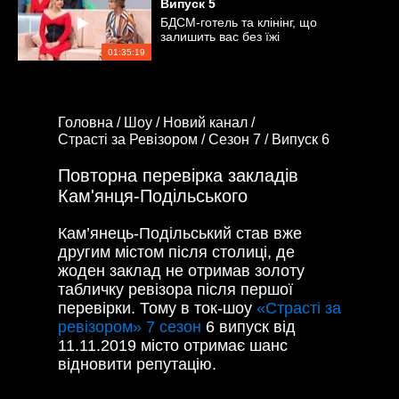
Випуск
5
БДСМ-готель та клінінг, що
залишить вас без їжі
01:35:19
Головна /
Шоу /
Новий канал /
Страсті за Ревізором /
Сезон 7 /
Випуск 6
Повторна перевірка закладів
Кам'янця-Подільського
Кам’янець-Подільський став вже
другим містом після столиці, де
жоден заклад не отримав золоту
табличку ревізора після першої
перевірки. Тому в ток-шоу
«Страсті за
ревізором» 7 сезон
6 випуск від
11.11.2019 місто отримає шанс
відновити репутацію.