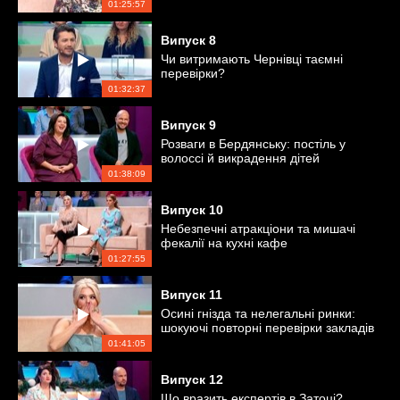
01:25:57
Випуск
8
Чи витримають Чернівці таємні
перевірки?
01:32:37
Випуск
9
Розваги в Бердянську: постіль у
волоссі й викрадення дітей
01:38:09
Випуск
10
Небезпечні атракціони та мишачі
фекалії на кухні кафе
01:27:55
Випуск
11
Осині гнізда та нелегальні ринки:
шокуючі повторні перевірки закладів
Коблевого
01:41:05
Випуск
12
Що вразить експертів в Затоці?