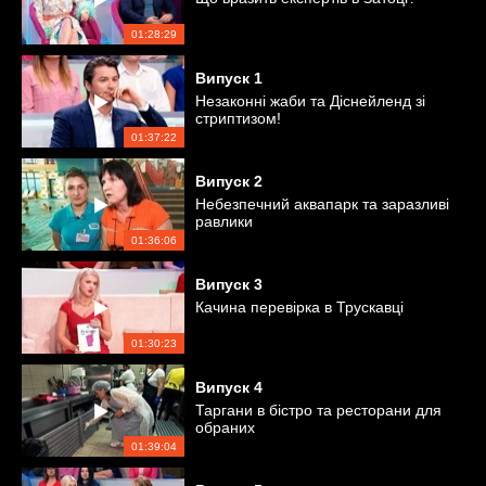
01:28:29
Випуск
1
Незаконні жаби та Діснейленд зі
стриптизом!
01:37:22
Випуск
2
Небезпечний аквапарк та заразливі
равлики
01:36:06
Випуск
3
Качина перевірка в Трускавці
01:30:23
Випуск
4
Таргани в бістро та ресторани для
обраних
01:39:04