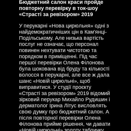
Бюджетний салон краси пройде
повторну перевірку в ток-шоу
«Страсті за ревізором» 2019
У перукарні «Нова цирюльня» одні з
найдемократичніших цін в Кам’янці-
Подільському. Але низька вартість
послуг не означає, що персонал
повинен нехтувати чистотою та
порядком в приміщенні. Під час
першої перевірки Олена Філонова
була шокована від бруду та кількості
волосся в перукарні, але все ж дала
шанс «Новій цирюльні», щоб
виправитися. У студії проєкту
«Страсті за ревізором» 2019 відомий
зірковий перукар Михайло Рудишин і
дерматолог Ірина Літус висловлять
свою думку про бюджетний салон. А
після повторної перевірки Олена
Філонова прийме рішення, чи давати
«Новій цирюльні» золоту табличку.