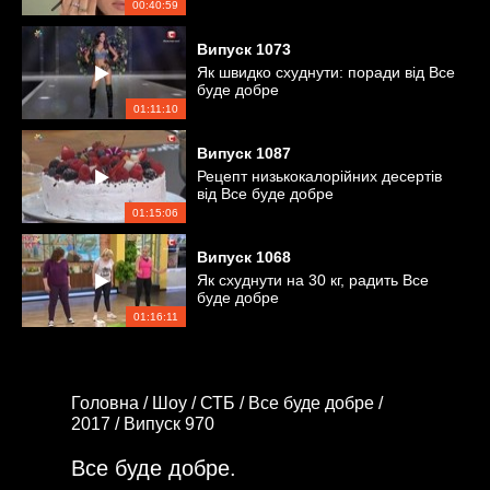
00:40:59
Випуск
1073
Як швидко схуднути: поради від Все
буде добре
01:11:10
Випуск
1087
Рецепт низькокалорійних десертів
від Все буде добре
01:15:06
Випуск
1068
Як схуднути на 30 кг, радить Все
буде добре
01:16:11
Головна /
Шоу /
СТБ /
Все буде добре /
2017 /
Випуск 970
Все буде добре.