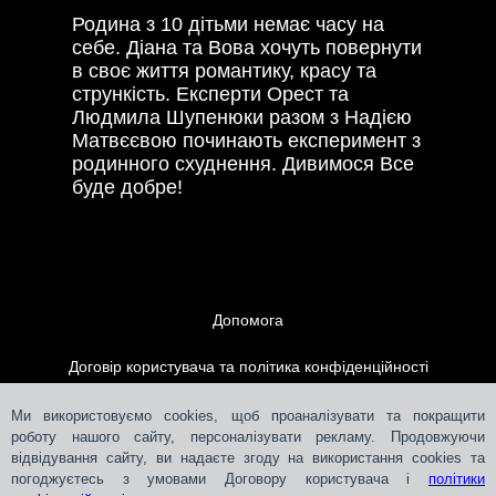
Родина з 10 дітьми немає часу на
себе. Діана та Вова хочуть повернути
в своє життя романтику, красу та
стрункість. Експерти Орест та
Людмила Шупенюки разом з Надією
Матвєєвою починають експеримент з
родинного схуднення. Дивимося Все
буде добре!
Допомога
Договір користувача та політика конфіденційності
Контакти
Ми використовуємо cookies, щоб проаналізувати та покращити
роботу нашого сайту, персоналізувати рекламу. Продовжуючи
відвідування сайту, ви надаєте згоду на використання cookies та
Розміщення реклами
погоджуєтесь з умовами Договору користувача і
політики