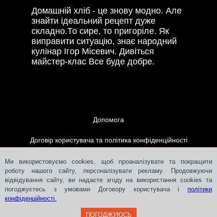
Домашній хліб - це знову модно. Але
знайти ідеальний рецепт дуже
складно.То сире, то пригоріле. Як
виправити ситуацію, знає народний
кулінар Ігор Місевич. Дивіться
майстер-клас Все буде добре.
Допомога
Договір користувача та політика конфіденційності
Контакти
Ми використовуємо cookies, щоб проаналізувати та покращити
роботу нашого сайту, персоналізувати рекламу. Продовжуючи
відвідування сайту, ви надаєте згоду на використання cookies та
Розміщення реклами
погоджуєтесь з умовами Договору користувача і
політики
конфіденційності.
ПОГОДЖУЮСЬ