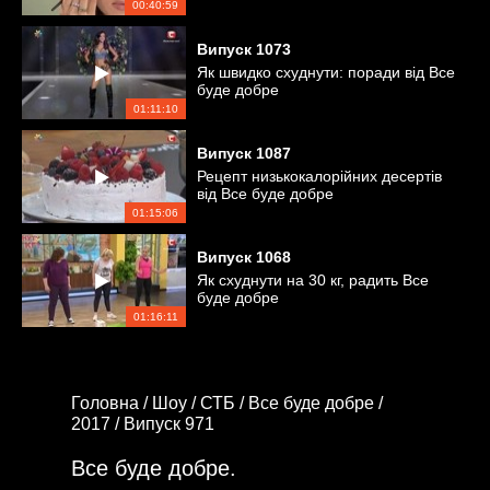
00:40:59
Випуск
1073
Як швидко схуднути: поради від Все
буде добре
01:11:10
Випуск
1087
Рецепт низькокалорійних десертів
від Все буде добре
01:15:06
Випуск
1068
Як схуднути на 30 кг, радить Все
буде добре
01:16:11
Головна /
Шоу /
СТБ /
Все буде добре /
2017 /
Випуск 971
Все буде добре.