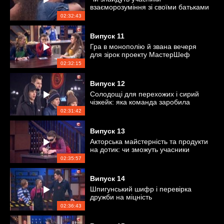
взаєморозуміння зі своїми батьками
на кухні?
02:32:43
Випуск
11
Гра в монополію й звана вечеря
для зірок проекту МастерШеф
02:32:15
Випуск
12
Солодощі для перехожих і сирий
чізкейк: яка команда заробила
більше?
02:31:42
Випуск
13
Акторська майстерність та продукти
на дотик: чи зможуть учасники
перекричати один одного?
02:35:57
Випуск
14
Шпигунський шифр і перевірка
дружби на міцність
02:36:43