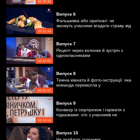
02:38:40
Випуск
6
Фальшивка або оригінал: чи
зможуть учасники вгадати страву від
Ектора?
02:11:24
Випуск
7
Рецепт через колонки й зустріч з
однокласниками
02:24:54
Випуск
8
Темна кімната й фото-інструкції: яка
команда перемогла у
випробуваннях?
02:31:15
Випуск
9
Конвеєр із сюрпризом і гармати з
підказками: хто з учасників не
подолав екватор?
02:13:16
Випуск
10
Чи знайдуть учасники