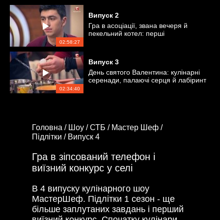
Випуск
2
Гра в асоціації, звана вечеря й
пекельний котел: перші
випробування
02:58:27
Випуск
3
День святого Валентина: кулінарні
серенади, палаючі серця й лабіринт
02:34:40
Головна /
Шоу /
СТБ /
Мастер Шеф /
Підлітки /
Випуск 4
Гра в зіпсований телефон і
виїзний конкурс у селі
В 4 випуску кулінарного шоу
МастерШеф. Підлітки 1 сезон - ще
більше заплутаних завдань і перший
виїзний конкурс. Спочатку кулінари-