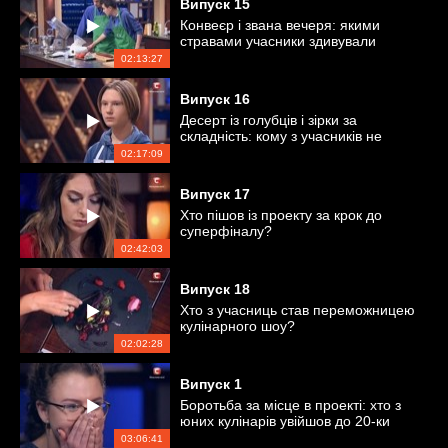
Випуск
15
Конвеєр і звана вечеря: якими
стравами учасники здивували
зіркових гостей?
02:13:27
Випуск
16
Десерт із голубців і зірки за
складність: кому з учасників не
вистачило винахідливості?
02:17:09
Випуск
17
Хто пішов із проекту за крок до
суперфіналу?
02:42:03
Випуск
18
Хто з учасниць став переможницею
кулінарного шоу?
02:02:28
Випуск
1
Боротьба за місце в проекті: хто з
юних кулінарів увійшов до 20-ки
кращих?
03:06:41