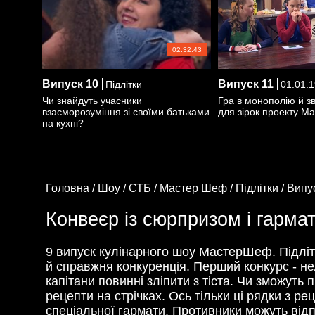
02:32:43
Випуск
10
Випуск
11
Підлітки
01.01.
Чи знайдуть учасники
Гра в монополію й з
взаєморозуміння зі своїми батьками
для зірок проекту 
на кухні?
Головна /
Шоу /
СТБ /
Мастер Шеф /
Підлітки /
Випу
Конвеєр із сюрпризом і гармат
9 випуск кулінарного шоу МастерШеф. Підлітк
й справжня конкуренція. Перший конкурс - н
капітани повинні зліпити з тіста. Чи зможуть 
рецепти на стрічках. Ось тільки ці рядки з 
спеціальної гармати. Противники можуть відп