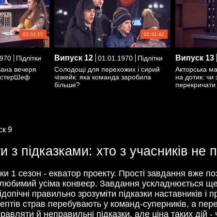
02:32:15
02:31:42
Випуск
12
Випуск
13
1970
Підлітки
01.01.1970
Підлітки
вана вечеря
Солодощі для перехожих і сирий
Акторська ма
МастерШеф
чізкейк: яка команда заробила
на дотик: чи
більше?
перекричати
ск 9
и з підказками: хто з учасників не
и 1 сезон - екватор проекту. Прості завдання вже по
елюбимий усіма конвеєр. Завдання ускладнюється ще 
підопічні правильно зрозуміти підказки наставників і 
рецептів страв перебувають у команд-суперників, а пе
равляти й неправильні підказки, але ціна таких дій 