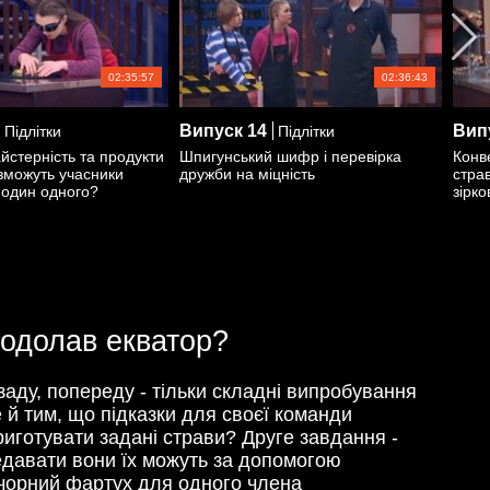
02:35:57
02:36:43
Випуск
14
Вип
Підлітки
Підлітки
йстерність та продукти
Шпигунський шифр і перевірка
Конв
 зможуть учасники
дружби на міцність
стра
 один одного?
зірко
 подолав екватор?
заду, попереду - тільки складні випробування
й тим, що підказки для своєї команди
приготувати задані страви? Друге завдання -
редавати вони їх можуть за допомогою
- чорний фартух для одного члена