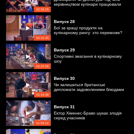
керівництвом кулінари працювали
краще?
02:59:25
Випуск
28
Бої за кращі продукти на
кулінарному рингу: хто переможе?
02:32:30
Випуск
29
Спортивні змагання в кулінарному
шоу
02:20:56
Випуск
30
Чи залишаться британські
дипломати задоволеними блюдами
учасників?
02:33:36
Випуск
31
Ектор Хіменес-Браво шукає злодія
серед учасників
01:59:22