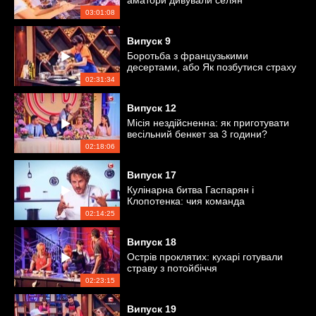
аматори дивували селян
незвичними стравами
03:01:08
Випуск
9
Боротьба з французькими
десертами, або Як позбутися страху
кондитерки
02:31:34
Випуск
12
Місія нездійсненна: як приготувати
весільний бенкет за 3 години?
02:18:06
Випуск
17
Кулінарна битва Гаспарян і
Клопотенка: чия команда
перемогла?
02:14:25
Випуск
18
Острів проклятих: кухарі готували
страву з потойбіччя
02:23:15
Випуск
19