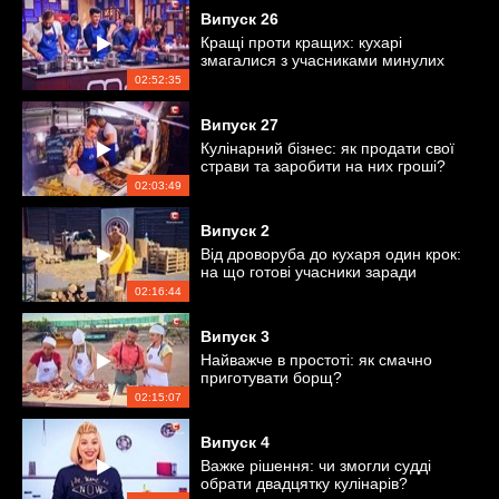
Випуск
26
Кращі проти кращих: кухарі
змагалися з учасниками минулих
сезонів
02:52:35
Випуск
27
Кулінарний бізнес: як продати свої
страви та заробити на них гроші?
02:03:49
Випуск
2
Від дроворуба до кухаря один крок:
на що готові учасники заради
перемоги?
02:16:44
Випуск
3
Найважче в простоті: як смачно
приготувати борщ?
02:15:07
Випуск
4
Важке рішення: чи змогли судді
обрати двадцятку кулінарів?