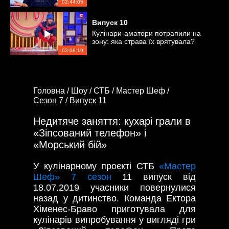
02:44:05
Випуск
10
Кулінари-аматори потрапили на
зону: яка страва їх врятувала?
03:08:19
Головна /
Шоу /
СТБ /
Мастер Шеф /
Сезон 7 /
Випуск 11
Недитяче заняття: кухарі грали в
«Зіпсований телефон» і
«Морський бій»
У кулінарному проєкті СТБ
«Мастер
Шеф» 7 сезон
11 випуск від
18.07.2019 учасники повернулися
назад у дитинство. Команда Ектора
Хіменес-Браво приготувала для
кулінарів випробування у вигляді гри