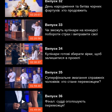
Випуск
32
День народження та битва чорних
фартухів: хто продовжить
змагання?
02:20:07
Випуск
33
Чи зможуть кулінари на конкурсі
побороти страх і виправити свої
помилки?
02:20:58
Випуск
34
Кулінари готові збирати зірки, щоб
залишитися в проекті
02:30:37
Випуск
35
Суперфінальне змагання справжніх
чоловіків: хто стане переможцем?
01:59:48
Випуск
36
Фінал: судді оголошують
переможця!
01:49:06