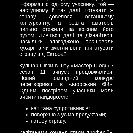
інформацію одному учаснику, той —
наступному й так далі. Готувати ж
страву довелося останньому
конкурсанту, а решта аматорів
пильно стежили за кожним його
рухом. Дивіться далі та дізнайтеся,
наскільки злагоджено працювали
кухарі та чи змогли вони приготувати
страву від Ектора?
Кулінарні ігри в шоу «Мастер Шеф» 7
сезон 11 випуск продовжилися!
Новий командний конкурс
перетворився в «Морський бій».
Одним пострілом учасники мали
вибити найдорожче:
капітана супротивників;
поверхню з усіма продуктами;
готову страву.
Капітанами команд стали професійні