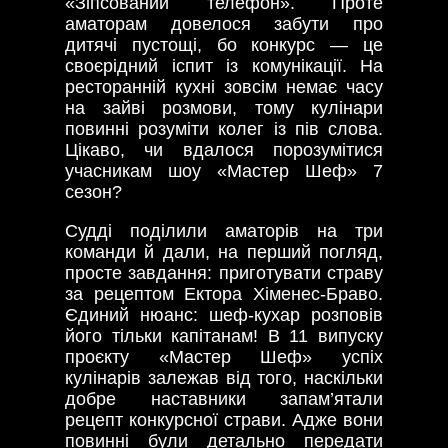
«Зіпсований телефон». Проте
аматорам довелося забути про
дитячі пустощі, бо конкурс — це
своєрідний іспит із комунікації. На
ресторанній кухні зовсім немає часу
на зайві розмови, тому кулінари
повинні розуміти колег із пів слова.
Цікаво, чи вдалося порозумітися
учасникам шоу «Мастер Шеф» 7
сезон?
Судді поділили аматорів на три
команди й дали, на перший погляд,
просте завдання: приготувати страву
за рецептом Ектора Хіменес-Браво.
Єдиний нюанс: шеф-кухар розповів
його тільки капітанам! В 11 випуску
проєкту «Мастер Шеф» успіх
кулінарів залежав від того, наскільки
добре наставники запам’ятали
рецепт конкурсної страви. Адже вони
повинні були детально передати