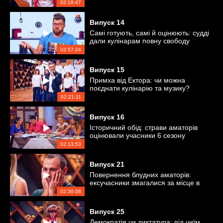
02:18:47
Випуск
14
Самі готують, самі й оцінюють: судді
дали кулінарам повну свободу
02:57:24
Випуск
15
Примха від Ектора: чи можна
поєднати кулінарію та музику?
02:21:11
Випуск
16
Історичний обід: страви аматорів
оцінювали учасники 6 сезону
«Мастер Шеф»
02:13:53
Випуск
21
Повернення блудних аматорів:
ексучасники змагалися за місце в
проєкті
02:36:08
Випуск
25
Демократія чи диктатура: під чиїм