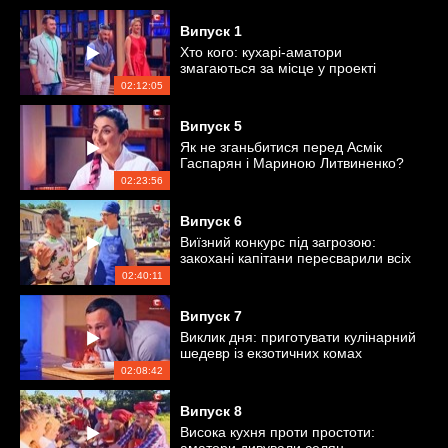
Випуск
1
Хто кого: кухарі-аматори
змагаються за місце у проекті
02:12:05
Випуск
5
Як не зганьбитися перед Асмік
Гаспарян і Мариною Литвиненко?
02:23:56
Випуск
6
Виїзний конкурс під загрозою:
закохані капітани пересварили всіх
кулінарів
02:40:11
Випуск
7
Виклик дня: приготувати кулінарний
шедевр із екзотичних комах
02:08:42
Випуск
8
Висока кухня проти простоти: