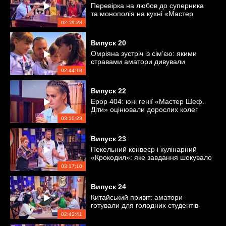
Перевірка на любов до суперника
та монополія на кухні «Мастер
Шеф»
02:59:28
Випуск
20
Омріяна зустріч із сім’єю: якими
стравами аматори дивували
близьких?
02:44:18
Випуск
22
Ерор 404: юні генії «Мастер Шеф.
Діти» оцінювали дорослих колег
03:10:23
Випуск
23
Пекельний конвеєр і кулінарний
«Крокодил»: яке завдання шокувало
кухарів?
03:17:10
Випуск
24
Китайський привіт: аматори
готували для голодних студентів-
китайців
02:42:41