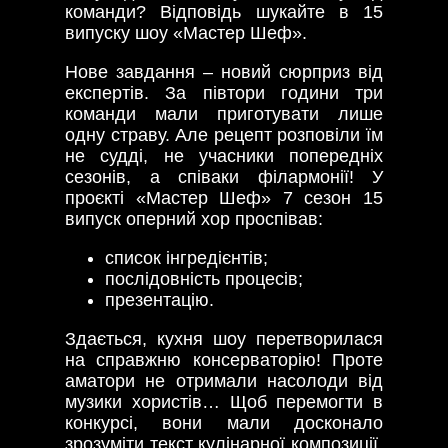
команди? Відповідь шукайте в 15
випуску шоу «Мастер Шеф».
Нове завдання – новий сюрприз від
експертів. За півтори години три
команди мали приготувати лише
одну страву. Але рецепт розповіли їм
не судді, не учасники попередніх
сезонів, а співаки філармонії! У
проєкті «Мастер Шеф» 7 сезон 15
випуск оперний хор проспівав:
список інгредієнтів;
послідовність процесів;
презентацію.
Здається, кухня шоу перетворилася
на справжню консерваторію! Проте
аматори не отримали насолоди від
музики хористів… Щоб перемогти в
конкурсі, вони мали досконало
зрозуміти текст кулінарної композиції.