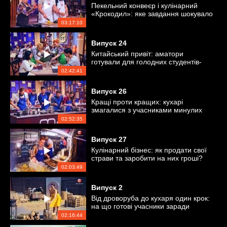
Пекельний конвеєр і кулінарний
«Крокодил»: яке завдання шокувало
кухарів?
03:17:10
Випуск
24
Китайський привіт: аматори
готували для голодних студентів-
китайців
02:42:41
Випуск
26
Кращі проти кращих: кухарі
змагалися з учасниками минулих
сезонів
02:52:35
Випуск
27
Кулінарний бізнес: як продати свої
страви та заробити на них гроші?
02:03:49
Випуск
2
Від дроворуба до кухаря один крок:
на що готові учасники заради
перемоги?
02:16:44