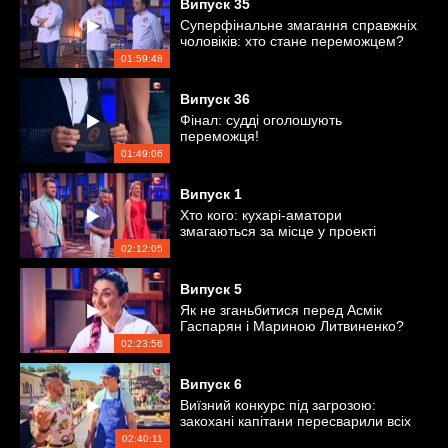
Випуск
35
Суперфінальне змагання справжніх
чоловіків: хто стане переможцем?
01:59:48
Випуск
36
Фінал: судді оголошують
переможця!
01:49:06
Випуск
1
Хто кого: кухарі-аматори
змагаються за місце у проекті
02:12:05
Випуск
5
Як не зганьбитися перед Асмік
Гаспарян і Мариною Литвиненко?
02:23:56
Випуск
6
Виїзний конкурс під загрозою:
закохані капітани пересварили всіх
кулінарів
02:40:11