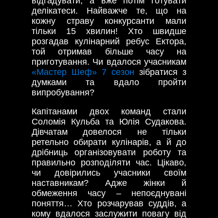
відгадувати, а вже потім готувати
делікатеси. Найважче те, що на
кожну страву конкурсанти мали
тільки 15 хвилин! Хто швидше
розгадав кулінарний ребус Ектора,
той отримав більше часу на
приготування. Чи вдалося учасникам
«Мастер Шеф» 7 сезон
зібратися з
думками та вдало пройти
випробування?
Капітанами двох команд стали
Соломія Кульба та Юлія Судакова.
Дівчатам довелося не тільки
ретельно обирати кулінарів, а й до
дрібниць організовувати роботу та
правильно розподіляти час. Цікаво,
чи довірились учасники своїм
наставникам? Адже жінки й
обмеження часу – непоєднувані
поняття… Хто розчарував суддів, а
кому вдалося заслужити повагу від