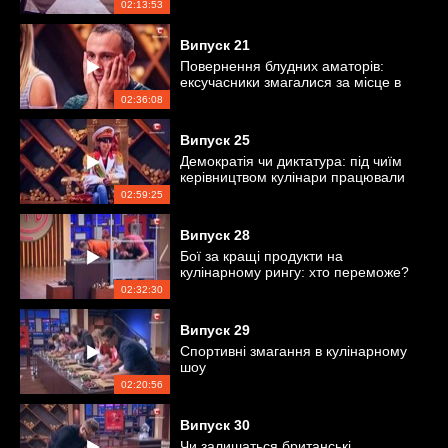
«Мастер Шеф»
02:13:53
Випуск
21
Повернення блудних аматорів:
ексучасники змагалися за місце в
проєкті
02:36:08
Випуск
25
Демократія чи диктатура: під чиїм
керівництвом кулінари працювали
краще?
02:59:25
Випуск
28
Бої за кращі продукти на
кулінарному рингу: хто переможе?
02:32:30
Випуск
29
Спортивні змагання в кулінарному
шоу
02:20:56
Випуск
30
Чи залишаться британські