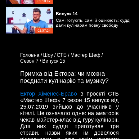
02:18:47
Випуск
14
Самі готують, самі й оцінюють: судді
дали кулінарам повну свободу
02:57:24
Головна /
Шоу /
СТБ /
Мастер Шеф /
Сезон 7 /
Випуск 15
Примха від Ектора: чи можна
поєднати кулінарію та музику?
Ектор Хіменес-Браво
в проєкті СТБ
«Мастер Шеф» 7 сезон 15 випуск від
25.07.2019 вийшов до учасників у
кітелі. Це означало одне: на аматорів
чекав майстер-клас від гуру кулінарії.
Для них суддя приготував три
страви, назви яких їм довелося