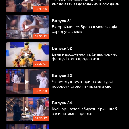
дипломати задоволеними блюдами
учасників?
02:33:36
Випуск
31
Ектор Хіменес-Браво шукає злодія
серед учасників
01:59:22
Випуск
32
День народження та битва чорних
фартухів: хто продовжить
змагання?
02:20:07
Випуск
33
Чи зможуть кулінари на конкурсі
побороти страх і виправити свої
помилки?
02:20:58
Випуск
34
Кулінари готові збирати зірки, щоб
залишитися в проекті
02:30:37