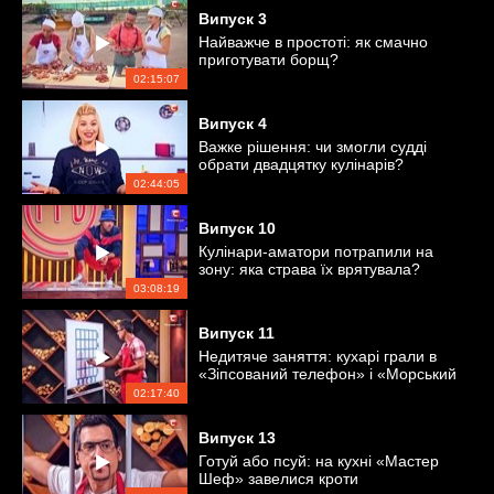
Випуск
3
Найважче в простоті: як смачно
приготувати борщ?
02:15:07
Випуск
4
Важке рішення: чи змогли судді
обрати двадцятку кулінарів?
02:44:05
Випуск
10
Кулінари-аматори потрапили на
зону: яка страва їх врятувала?
03:08:19
Випуск
11
Недитяче заняття: кухарі грали в
«Зіпсований телефон» і «Морський
бій»
02:17:40
Випуск
13
Готуй або псуй: на кухні «Мастер
Шеф» завелися кроти