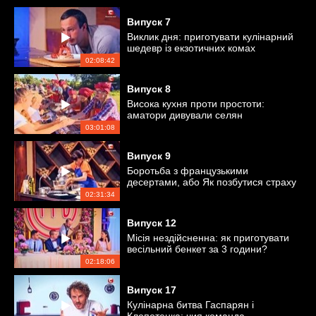
Випуск
7
Виклик дня: приготувати кулінарний
шедевр із екзотичних комах
02:08:42
Випуск
8
Висока кухня проти простоти:
аматори дивували селян
незвичними стравами
03:01:08
Випуск
9
Боротьба з французькими
десертами, або Як позбутися страху
кондитерки
02:31:34
Випуск
12
Місія нездійсненна: як приготувати
весільний бенкет за 3 години?
02:18:06
Випуск
17
Кулінарна битва Гаспарян і