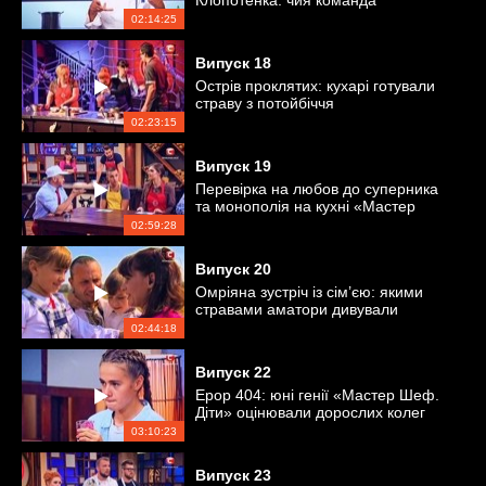
Клопотенка: чия команда
перемогла?
02:14:25
Випуск
18
Острів проклятих: кухарі готували
страву з потойбіччя
02:23:15
Випуск
19
Перевірка на любов до суперника
та монополія на кухні «Мастер
Шеф»
02:59:28
Випуск
20
Омріяна зустріч із сім’єю: якими
стравами аматори дивували
близьких?
02:44:18
Випуск
22
Ерор 404: юні генії «Мастер Шеф.
Діти» оцінювали дорослих колег
03:10:23
Випуск
23