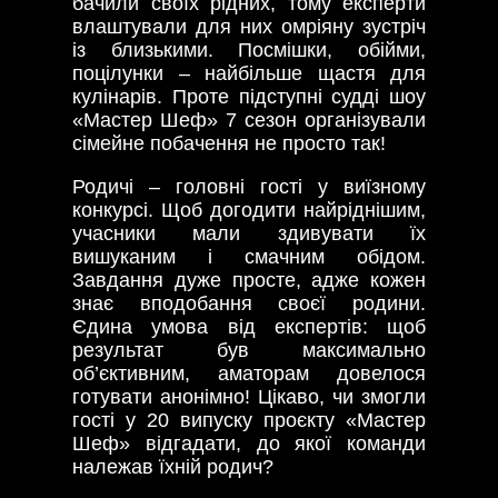
бачили своїх рідних, тому експерти
влаштували для них омріяну зустріч
із близькими. Посмішки, обійми,
поцілунки – найбільше щастя для
кулінарів. Проте підступні судді шоу
«Мастер Шеф» 7 сезон організували
сімейне побачення не просто так!
Родичі – головні гості у виїзному
конкурсі. Щоб догодити найріднішим,
учасники мали здивувати їх
вишуканим і смачним обідом.
Завдання дуже просте, адже кожен
знає вподобання своєї родини.
Єдина умова від експертів: щоб
результат був максимально
об’єктивним, аматорам довелося
готувати анонімно! Цікаво, чи змогли
гості у 20 випуску проєкту «Мастер
Шеф» відгадати, до якої команди
належав їхній родич?