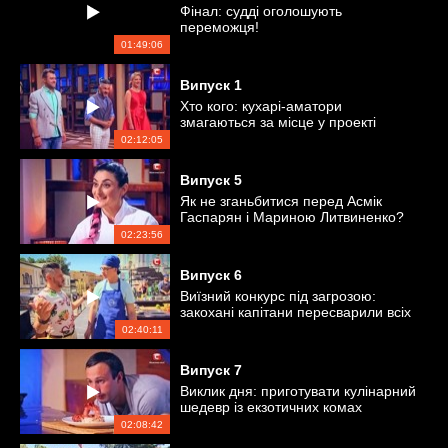
Фінал: судді оголошують
переможця!
01:49:06
Випуск
1
Хто кого: кухарі-аматори
змагаються за місце у проекті
02:12:05
Випуск
5
Як не зганьбитися перед Асмік
Гаспарян і Мариною Литвиненко?
02:23:56
Випуск
6
Виїзний конкурс під загрозою:
закохані капітани пересварили всіх
кулінарів
02:40:11
Випуск
7
Виклик дня: приготувати кулінарний
шедевр із екзотичних комах
02:08:42