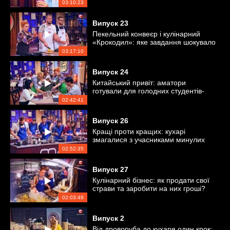
03:10:23
Випуск
23
Пекельний конвеєр і кулінарний
«Крокодил»: яке завдання шокувало
кухарів?
03:17:10
Випуск
24
Китайський привіт: аматори
готували для голодних студентів-
китайців
02:42:41
Випуск
26
Кращі проти кращих: кухарі
змагалися з учасниками минулих
сезонів
02:52:35
Випуск
27
Кулінарний бізнес: як продати свої
страви та заробити на них гроші?
02:03:49
Випуск
2
Від дроворуба до кухаря один крок: