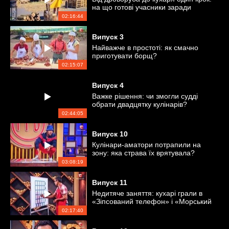
на що готові учасники заради
перемоги?
02:16:44
Випуск
3
Найважче в простоті: як смачно
приготувати борщ?
02:15:07
Випуск
4
Важке рішення: чи змогли судді
обрати двадцятку кулінарів?
02:44:05
Випуск
10
Кулінари-аматори потрапили на
зону: яка страва їх врятувала?
03:08:19
Випуск
11
Недитяче заняття: кухарі грали в
«Зіпсований телефон» і «Морський
бій»
02:17:40