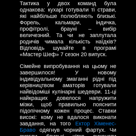
Тактика у двох команд була
однакова: кухарі готували ті страви,
які найбільше полюбляють близькі.
Форель, кальмари, індичка,
профітролі, брауні – вибір
величезний. Та чи не заплутала
родичів чимала кількість наїдків?
Відповідь шукайте в програмі
«Мастер Шеф» 7 сезон 20 випуск.
Сімейне випробування на цьому не
завершилося! У новому
індивідуальному змаганні рідні під
керівництвом аматорів готували
найвідоміші кулінарні шедеври. 11-ці
найкращих довелося напружити
мізки, щоб правильно пояснити
підопічному кожен процес. Ставки
високі: кому не вдалося виконати
завдання, на того
Ектор Хіменес-
Браво
одягнув чорний фартух. Чи