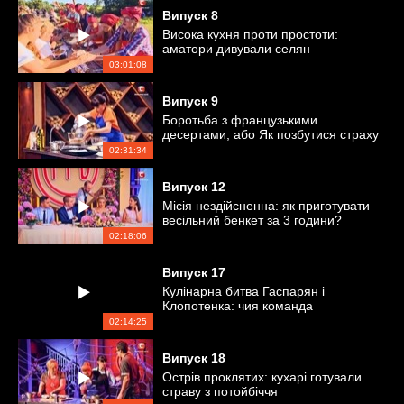
Випуск
8
Висока кухня проти простоти:
аматори дивували селян
незвичними стравами
03:01:08
Випуск
9
Боротьба з французькими
десертами, або Як позбутися страху
кондитерки
02:31:34
Випуск
12
Місія нездійсненна: як приготувати
весільний бенкет за 3 години?
02:18:06
Випуск
17
Кулінарна битва Гаспарян і
Клопотенка: чия команда
перемогла?
02:14:25
Випуск
18
Острів проклятих: кухарі готували
страву з потойбіччя