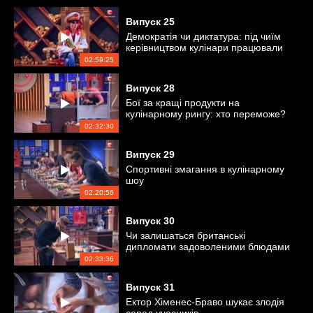
Випуск
25
Демократія чи диктатура: під чиїм
керівництвом кулінари працювали
краще?
02:59:25
Випуск
28
Бої за кращі продукти на
кулінарному рингу: хто переможе?
02:32:30
Випуск
29
Спортивні змагання в кулінарному
шоу
02:20:56
Випуск
30
Чи залишаться британські
дипломати задоволеними блюдами
учасників?
02:33:36
Випуск
31
Ектор Хіменес-Браво шукає злодія