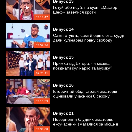
Випуск
13
Готуй або псуй: на кухні «Мастер
Шеф» завелися кроти
02:18:47
Випуск
14
Самі готують, самі й оцінюють: судді
дали кулінарам повну свободу
02:57:24
Випуск
15
Примха від Ектора: чи можна
поєднати кулінарію та музику?
02:21:11
Випуск
16
Історичний обід: страви аматорів
оцінювали учасники 6 сезону
«Мастер Шеф»
02:13:53
Випуск
21
Повернення блудних аматорів:
ексучасники змагалися за місце в
проєкті
02:36:08