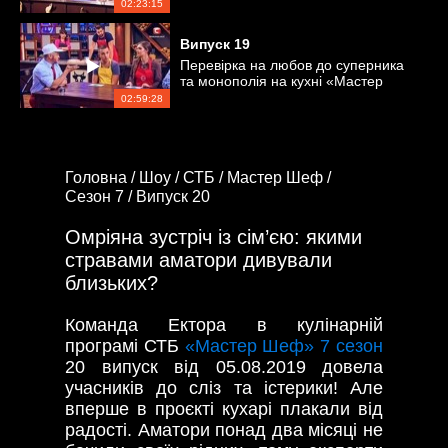
02:23:15
Випуск
19
Перевірка на любов до суперника
та монополія на кухні «Мастер
Шеф»
02:59:28
Головна /
Шоу /
СТБ /
Мастер Шеф /
Сезон 7 /
Випуск 20
Омріяна зустріч із сім’єю: якими
стравами аматори дивували
близьких?
Команда Ектора в кулінарній
програмі СТБ
«Мастер Шеф» 7 сезон
20 випуск від 05.08.2019 довела
учасників до сліз та істерики! Але
вперше в проєкті кухарі плакали від
радості. Аматори понад два місяці не