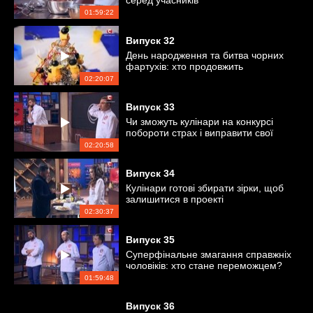
серед учасників
01:59:22
Випуск
32
День народження та битва чорних
фартухів: хто продовжить
змагання?
02:20:07
Випуск
33
Чи зможуть кулінари на конкурсі
побороти страх і виправити свої
помилки?
02:20:58
Випуск
34
Кулінари готові збирати зірки, щоб
залишитися в проекті
02:30:37
Випуск
35
Суперфінальне змагання справжніх
чоловіків: хто стане переможцем?
01:59:48
Випуск
36