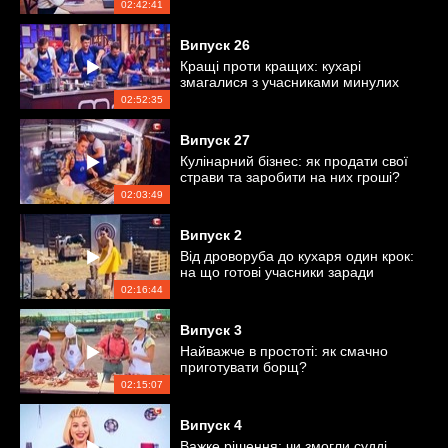
китайців
02:42:41
Випуск
26
Кращі проти кращих: кухарі
змагалися з учасниками минулих
сезонів
02:52:35
Випуск
27
Кулінарний бізнес: як продати свої
страви та заробити на них гроші?
02:03:49
Випуск
2
Від дроворуба до кухаря один крок:
на що готові учасники заради
перемоги?
02:16:44
Випуск
3
Найважче в простоті: як смачно
приготувати борщ?
02:15:07
Випуск
4
Важке рішення: чи змогли судді