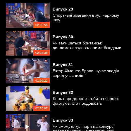
Випуск
29
Спортивні змагання в кулінарному
шоу
02:20:56
Випуск
30
Чи залишаться британські
дипломати задоволеними блюдами
учасників?
02:33:36
Випуск
31
Ектор Хіменес-Браво шукає злодія
серед учасників
01:59:22
Випуск
32
День народження та битва чорних
фартухів: хто продовжить
змагання?
02:20:07
Випуск
33
Чи зможуть кулінари на конкурсі