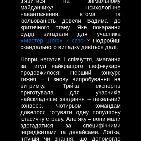
з’явитися на знімальному
майданчику! Психологічне
навантаження, втома та
ізольованість довели Вадима до
критичного стану. Яке покарання
судді вигадали для учасника
«Мастер Шеф» 7 сезон
? Подробиці
скандального випадку дивіться далі.
Попри негатив і співчуття, змагання
за титул найкращого шеф-кухаря
продовжилося! Перший конкурс
тижня – і знову випробування на
витримку. Трійка експертів
приготувала для учасників
найскладніше завдання – пекельний
конвеєр. Чотирьом командам
довелося готувати одну популярну
класичну страву. Але яку – вони мали
здогадатися за специфічними
інгредієнтами та девайсами. Логіка,
інтуїція чи знання: що допомогло