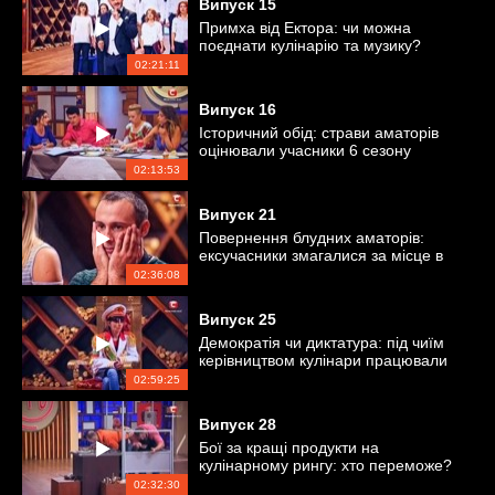
Випуск
15
Примха від Ектора: чи можна
поєднати кулінарію та музику?
02:21:11
Випуск
16
Історичний обід: страви аматорів
оцінювали учасники 6 сезону
«Мастер Шеф»
02:13:53
Випуск
21
Повернення блудних аматорів:
ексучасники змагалися за місце в
проєкті
02:36:08
Випуск
25
Демократія чи диктатура: під чиїм
керівництвом кулінари працювали
краще?
02:59:25
Випуск
28
Бої за кращі продукти на
кулінарному рингу: хто переможе?
02:32:30