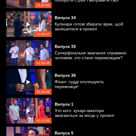
побороти страх і виправити свої
помилки?
02:20:58
Випуск
34
Кулінари готові збирати зірки, щоб
залишитися в проекті
02:30:37
Випуск
35
Суперфінальне змагання справжніх
чоловіків: хто стане переможцем?
01:59:48
Випуск
36
Фінал: судді оголошують
переможця!
01:49:06
Випуск
1
Хто кого: кухарі-аматори
змагаються за місце у проекті
02:12:05
Випуск
5