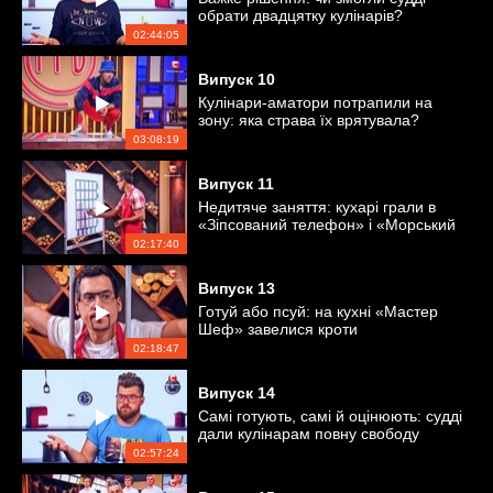
обрати двадцятку кулінарів?
02:44:05
Випуск
10
Кулінари-аматори потрапили на
зону: яка страва їх врятувала?
03:08:19
Випуск
11
Недитяче заняття: кухарі грали в
«Зіпсований телефон» і «Морський
бій»
02:17:40
Випуск
13
Готуй або псуй: на кухні «Мастер
Шеф» завелися кроти
02:18:47
Випуск
14
Самі готують, самі й оцінюють: судді
дали кулінарам повну свободу
02:57:24