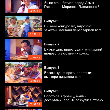
Як не зганьбитися перед Асмік
Гаспарян і Мариною Литвиненко?
02:23:56
Випуск
6
Виїзний конкурс під загрозою:
закохані капітани пересварили всіх
кулінарів
02:40:11
Випуск
7
Виклик дня: приготувати кулінарний
шедевр із екзотичних комах
02:08:42
Випуск
8
Висока кухня проти простоти:
аматори дивували селян
незвичними стравами
03:01:08
Випуск
9
Боротьба з французькими
десертами, або Як позбутися страху
кондитерки
02:31:34