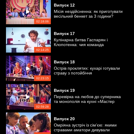
Випуск
12
Місія нездійсненна: як приготувати
весільний бенкет за 3 години?
02:18:06
Випуск
17
Кулінарна битва Гаспарян і
Клопотенка: чия команда
перемогла?
02:14:25
Випуск
18
Острів проклятих: кухарі готували
страву з потойбіччя
02:23:15
Випуск
19
Перевірка на любов до суперника
та монополія на кухні «Мастер
Шеф»
02:59:28
Випуск
20
Омріяна зустріч із сім’єю: якими
стравами аматори дивували