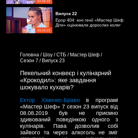
близьких?
02:44:18
Випуск
22
Ерор 404: юні генії «Мастер Шеф.
Діти» оцінювали дорослих колег
03:10:23
Головна /
Шоу /
СТБ /
Мастер Шеф /
Сезон 7 /
Випуск 23
Пекельний конвеєр і кулінарний
«Крокодил»: яке завдання
шокувало кухарів?
Ектор Хіменес-Браво
в програмі
«Мастер Шеф» 7 сезон 23 випуск від
08.08.2019 був не приємно
здивований поведінкою одного з
кулінарів. Пава дозволив собі
зайвого та через алкоголь не зміг