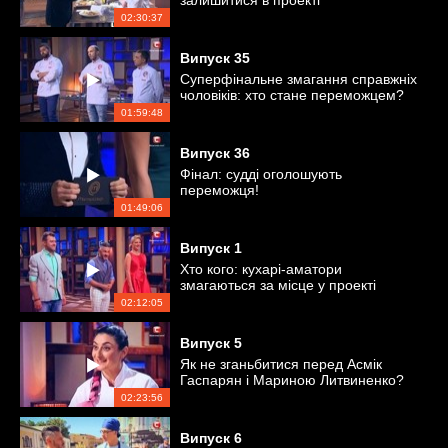
залишитися в проекті
02:30:37
Випуск
35
Суперфінальне змагання справжніх
чоловіків: хто стане переможцем?
01:59:48
Випуск
36
Фінал: судді оголошують
переможця!
01:49:06
Випуск
1
Хто кого: кухарі-аматори
змагаються за місце у проекті
02:12:05
Випуск
5
Як не зганьбитися перед Асмік
Гаспарян і Мариною Литвиненко?
02:23:56
Випуск
6