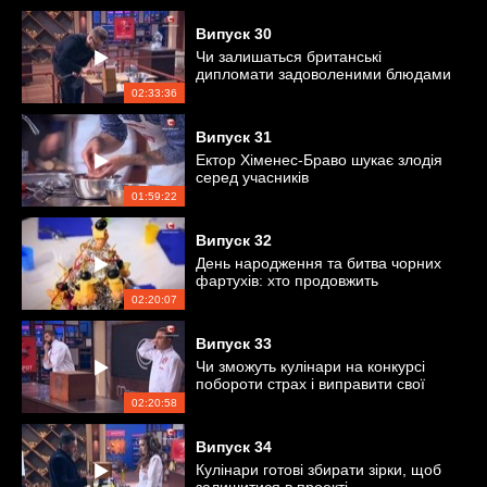
Випуск
30
Чи залишаться британські
дипломати задоволеними блюдами
учасників?
02:33:36
Випуск
31
Ектор Хіменес-Браво шукає злодія
серед учасників
01:59:22
Випуск
32
День народження та битва чорних
фартухів: хто продовжить
змагання?
02:20:07
Випуск
33
Чи зможуть кулінари на конкурсі
побороти страх і виправити свої
помилки?
02:20:58
Випуск
34
Кулінари готові збирати зірки, щоб