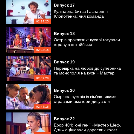
Випуск
17
Кулінарна битва Гаспарян і
Клопотенка: чия команда
перемогла?
02:14:25
Випуск
18
Острів проклятих: кухарі готували
страву з потойбіччя
02:23:15
Випуск
19
Перевірка на любов до суперника
та монополія на кухні «Мастер
Шеф»
02:59:28
Випуск
20
Омріяна зустріч із сім’єю: якими
стравами аматори дивували
близьких?
02:44:18
Випуск
22
Ерор 404: юні генії «Мастер Шеф.
Діти» оцінювали дорослих колег