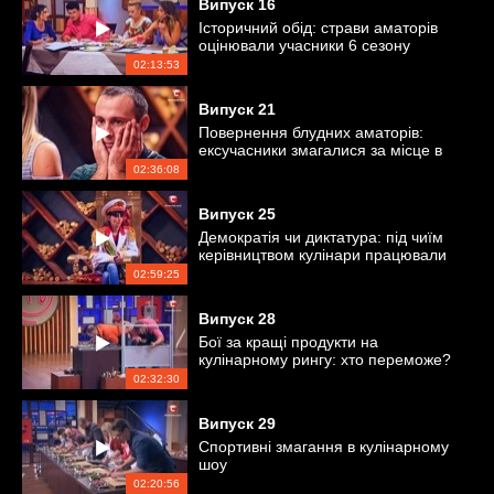
Випуск
16
Історичний обід: страви аматорів
оцінювали учасники 6 сезону
«Мастер Шеф»
02:13:53
Випуск
21
Повернення блудних аматорів:
ексучасники змагалися за місце в
проєкті
02:36:08
Випуск
25
Демократія чи диктатура: під чиїм
керівництвом кулінари працювали
краще?
02:59:25
Випуск
28
Бої за кращі продукти на
кулінарному рингу: хто переможе?
02:32:30
Випуск
29
Спортивні змагання в кулінарному
шоу
02:20:56