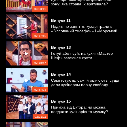
зону: яка страва їх врятувала?
03:08:19
Випуск
11
Недитяче заняття: кухарі грали в
«Зіпсований телефон» і «Морський
бій»
02:17:40
Випуск
13
Готуй або псуй: на кухні «Мастер
Шеф» завелися кроти
02:18:47
Випуск
14
Самі готують, самі й оцінюють: судді
дали кулінарам повну свободу
02:57:24
Випуск
15
Примха від Ектора: чи можна
поєднати кулінарію та музику?
02:21:11