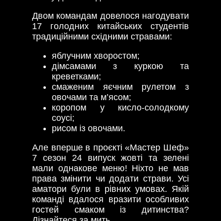
Двом командам довелося нагодувати
17 голодних китайських студентів
традиційними східними стравами:
яблучним хворостом;
дімсамами з куркою та
креветками;
смаженим яєчним рулетом з
овочами та м’ясом;
коропом у кисло-солодкому
соусі;
рисом із овочами.
Але вперше в проєкті «Мастер Шеф»
7 сезон 24 випуск жовті та зелені
мали однакове меню! Ніхто не мав
права змінити чи додати страви. Усі
аматори були в рівних умовах. Якій
команді вдалося вразити особливих
гостей смаком із дитинства?
Дізнайтеся за мить.