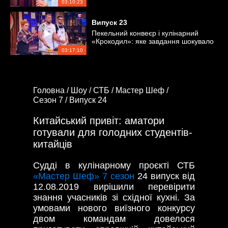
03:10:23
Випуск
23
Пекельний конвеєр і кулінарний
«Крокодил»: яке завдання шокувало
кухарів?
03:17:10
Головна /
Шоу /
СТБ /
Мастер Шеф /
Сезон 7 /
Випуск 24
Китайський привіт: аматори
готували для голодних студентів-
китайців
Судді в кулінарному проєкті СТБ
«Мастер Шеф» 7 сезон
24 випуск від
12.08.2019 вирішили перевірити
знання учасників зі східної кухні. За
умовами нового виїзного конкурсу
двом командам довелося