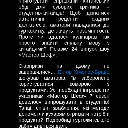
приготувати справжній китайський
обід для суворих критиків –
студентів-китайців! Щоб дізнатися
автентичні рецепти східних
делікатесів, аматори навідалися до
гуртожитку, де живуть іноземні гості.
Проте чи вдалося кулінарам так
просто знайти спільну мову з
китайцями? Покаже 24 випуск шоу
«Мастер Шеф».
Сюрпризи на цьому не
завершилися…
Ектор Хіменес-Браво
шокував аматорів: їм заборонено
користуватися коморою з
продуктами. Усі необхідні інгредієнти
учасникам «Мастер Шеф» 7 сезон
довелося випрошувати в студентів!
Танці, співи, зваблення: які методи
допомогли кухарям отримати потрібні
продукти? Подробиці гуртожитського
забігу дивіться далі.