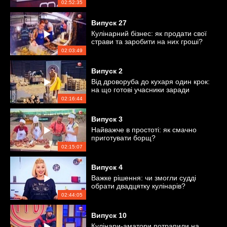
сезонів
02:52:35
Випуск
27
Кулінарний бізнес: як продати свої
страви та заробити на них гроші?
02:03:49
Випуск
2
Від дроворуба до кухаря один крок:
на що готові учасники заради
перемоги?
02:16:44
Випуск
3
Найважче в простоті: як смачно
приготувати борщ?
02:15:07
Випуск
4
Важке рішення: чи змогли судді
обрати двадцятку кулінарів?
02:44:05
Випуск
10
Кулінари-аматори потрапили на