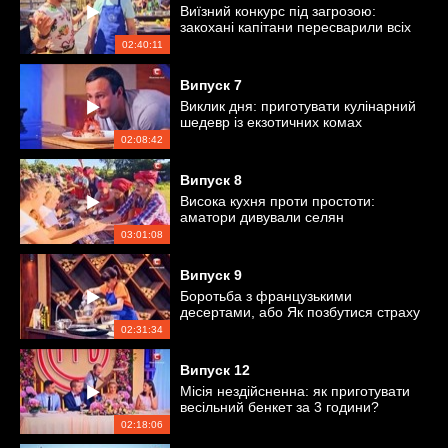
Виїзний конкурс під загрозою:
закохані капітани пересварили всіх
кулінарів
02:40:11
Випуск
7
Виклик дня: приготувати кулінарний
шедевр із екзотичних комах
02:08:42
Випуск
8
Висока кухня проти простоти:
аматори дивували селян
незвичними стравами
03:01:08
Випуск
9
Боротьба з французькими
десертами, або Як позбутися страху
кондитерки
02:31:34
Випуск
12
Місія нездійсненна: як приготувати
весільний бенкет за 3 години?
02:18:06