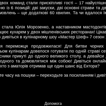
вох команд стали прискіпливі гості – 17 найуспішн
із 6 позицій: дві закуски, дві основні страви та д
мовлень – ще додаткові 60 хвилин. Та чи вдалося їм
 стала Юлія Морозенко, а наставником мастодонтів
цює кухарем у двох мішленівських ресторанах! Ціка
дів дивіться в кулінарному шоу «Мастер Шеф» 7 сезон 
я переможця продовжилася! Для битви чорних ф
ьом кулінарам довелося готувати по одній страві с
сники прикуті до одного великого столу, а девайси д
 одного та домовлятися між собою! Дивіться онла
я, хто з аматорів отримав ще один шанс від Ектора?
е часу на пошуки – переходьте за посиланням і див
Допомога