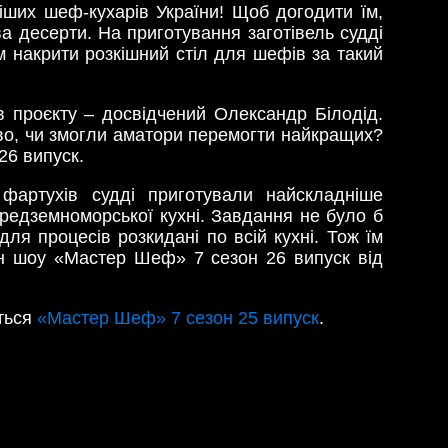
іших шеф-кухарів України! Щоб догодити їм,
ва десерти. На приготування заготівель судді
 накрити розкішний стіл для шефів за такий
 проєкту – досвідчений Олександр Білодід.
во, чи змогли аматори перемогти найкращих?
26 випуск.
артухів судді приготували найскладніше
ередземноморської кухні. Завдання не було б
ля процесів розкидані по всій кухні. Тож їм
йн шоу «Мастер Шеф» 7 сезон 26 випуск від
іться
«Мастер Шеф» 7 сезон 25 випуск
.