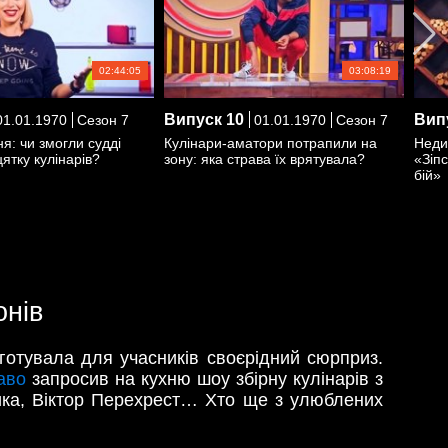
02:44:05
03:08:19
Випуск
10
Вип
1.01.1970
Сезон 7
01.01.1970
Сезон 7
я: чи змогли судді
Кулінари-аматори потрапили на
Недит
ятку кулінарів?
зону: яка страва їх врятувала?
«Зіп
бій»
онів
готувала для учасників своєрідний сюрприз.
аво
запросив на кухню шоу збірну кулінарів з
лика, Віктор Перехрест… Хто ще з улюблених