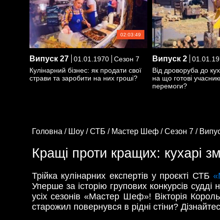
02:03:49
Випуск
27
Випуск
2
01.01.1970
Сезон 7
01.01.19
Кулінарний бізнес: як продати свої
Від дроворуба до кух
страви та заробити на них гроші?
на що готові учасни
перемоги?
Головна /
Шоу /
СТБ /
Мастер Шеф /
Сезон 7 /
Випус
Кращі проти кращих: кухарі з
Трійка кулінарних експертів у проєкті СТБ
«
Уперше за історію групових конкурсів судді 
усіх сезонів «Мастер Шеф»! Вікторія Корол
старожил повернувся в рідні стіни? Дізнайт