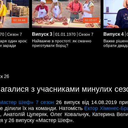
02:16:44
02:15:07
Випуск
3
Випуск
4
70
Сезон 7
01.01.1970
Сезон 7
0
аря один крок:
Найважче в простоті: як смачно
Важке рішенн
ки заради
приготувати борщ?
обрати двадц
к 26
магалися з учасниками минулих сез
Мастер Шеф» 7 сезон
26 випуск від 14.08.2019 при
не ділили їх на команди. Натомість
Ектор Хіменес-Бр
ь, Анатолій Цуперяк, Олег Ковальчук, Катерина Ве
еся у 26 випуску «Мастер Шеф».