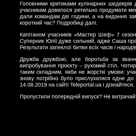
Головними критиками кулінарних шедеврів д
учасникам довелося ретельно продумати меню 
дали командам дві години, а на видання за
короткий час? Подробиці далі.
Капітаном учасників «Мастер Шеф» 7 сезон
Суперник Юлії дуже сильний, адже Саша пра
Результати запеклої битви всіх часів і наро
Дружба дружбою, але боротьба за званн
випробування проєкту – рухомий стіл. Чотир
таким складним, якби не жорсткі умови: уча
знову потрібно було прислухатися одне до
14.08.2019 на сайті Teleportal.ua і дізнайтес
Пропустили попередній випуск? Не витрачайт