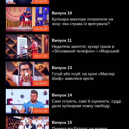
02:44:05
Випуск
10
Кулінари-аматори потрапили на
зону: яка страва їх врятувала?
03:08:19
Випуск
11
Недитяче заняття: кухарі грали в
«Зіпсований телефон» і «Морський
бій»
02:17:40
Випуск
13
Готуй або псуй: на кухні «Мастер
Шеф» завелися кроти
02:18:47
Випуск
14
Самі готують, самі й оцінюють: судді
дали кулінарам повну свободу
02:57:24
Випуск
15
Примха від Ектора: чи можна