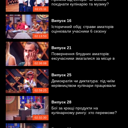
поєднати кулінарію та музику?
02:21:11
Випуск
16
Історичний обід: страви аматорів
оцінювали учасники 6 сезону
«Мастер Шеф»
02:13:53
Випуск
21
Повернення блудних аматорів:
ексучасники змагалися за місце в
проєкті
02:36:08
Випуск
25
Демократія чи диктатура: під чиїм
керівництвом кулінари працювали
краще?
02:59:25
Випуск
28
Бої за кращі продукти на
кулінарному рингу: хто переможе?
02:32:30