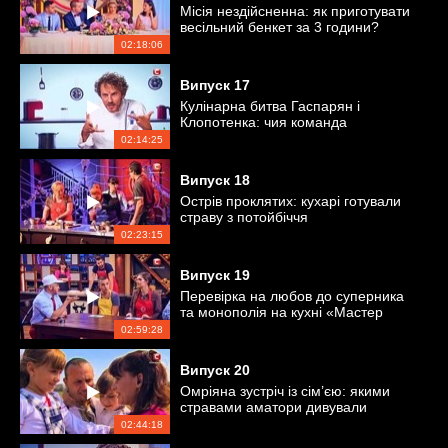
Місія нездійсненна: як приготувати
весільний бенкет за 3 години?
02:18:06
Випуск
17
Кулінарна битва Гаспарян і
Клопотенка: чия команда
перемогла?
02:14:25
Випуск
18
Острів проклятих: кухарі готували
страву з потойбіччя
02:23:15
Випуск
19
Перевірка на любов до суперника
та монополія на кухні «Мастер
Шеф»
02:59:28
Випуск
20
Омріяна зустріч із сім’єю: якими
стравами аматори дивували
близьких?
02:44:18