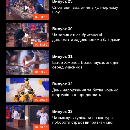
Випуск
29
Спортивні змагання в кулінарному
шоу
02:20:56
Випуск
30
Чи залишаться британські
дипломати задоволеними блюдами
учасників?
02:33:36
Випуск
31
Ектор Хіменес-Браво шукає злодія
серед учасників
01:59:22
Випуск
32
День народження та битва чорних
фартухів: хто продовжить
змагання?
02:20:07
Випуск
33
Чи зможуть кулінари на конкурсі
побороти страх і виправити свої
помилки?
02:20:58