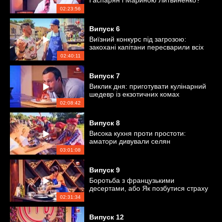
Гаспарян і Мариною Литвиненко?
02:23:56
Випуск
6
Виїзний конкурс під загрозою:
закохані капітани пересварили всіх
кулінарів
02:40:11
Випуск
7
Виклик дня: приготувати кулінарний
шедевр із екзотичних комах
02:08:42
Випуск
8
Висока кухня проти простоти:
аматори дивували селян
незвичними стравами
03:01:08
Випуск
9
Боротьба з французькими
десертами, або Як позбутися страху
кондитерки
02:31:34
Випуск
12