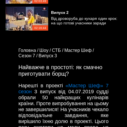
02:03:49
Випуск
2
Від дроворуба до кухаря один крок:
на що готові учасники заради
перемоги?
02:16:44
Головна /
Шоу /
СТБ /
Мастер Шеф /
Сезон 7 /
Випуск 3
Найважче в простоті: як смачно
приготувати борщ?
Нарешті в проекті
«Мастер Шеф» 7
сезон
3 випуск від 04.07.2019 судді
обрали 50 найкращих кулінарів
країни. Проте випробування на цьому
не завершилися! На учасників чекало
відповідальне завдання, яке
вирішило їхню долю в проекті. Цього