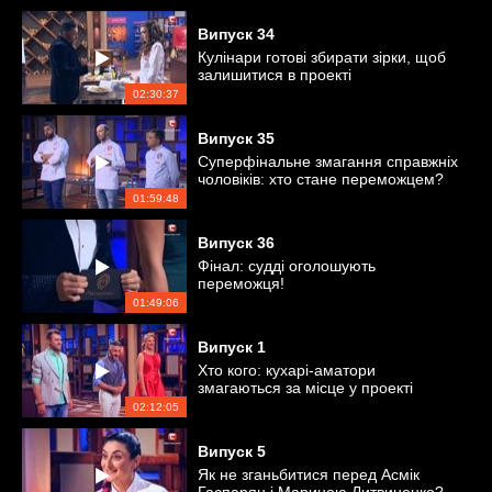
Випуск
34
Кулінари готові збирати зірки, щоб
залишитися в проекті
02:30:37
Випуск
35
Суперфінальне змагання справжніх
чоловіків: хто стане переможцем?
01:59:48
Випуск
36
Фінал: судді оголошують
переможця!
01:49:06
Випуск
1
Хто кого: кухарі-аматори
змагаються за місце у проекті
02:12:05
Випуск
5
Як не зганьбитися перед Асмік