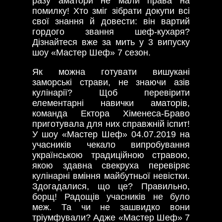
разу аматори не мали права на
помилку! Хто зміг зібрати докупи всі
свої знання й довести: він вартий
гордого звання шеф-кухаря?
Дізнайтеся вже за мить у 3 випуску
шоу «Мастер Шеф» 7 сезон.
Як можна готувати вишукані
заморські страви, не знаючи азів
кулінарії? Щоб перевірити
елементарні навички аматорів,
команда Ектора Хіменеса-Браво
приготувала для них справжній іспит!
У шоу «Мастер Шеф» 04.07.2019 на
учасників чекало випробування
українською традиційною стравою,
якою здавна свекруха перевіряє
кулінарні вміння майбутньої невістки.
Здогадалися, що це? Правильно,
борщ! Радощів учасників не було
меж. Та чи не зашвидко вони
тріумфували? Адже «Мастер Шеф» 7