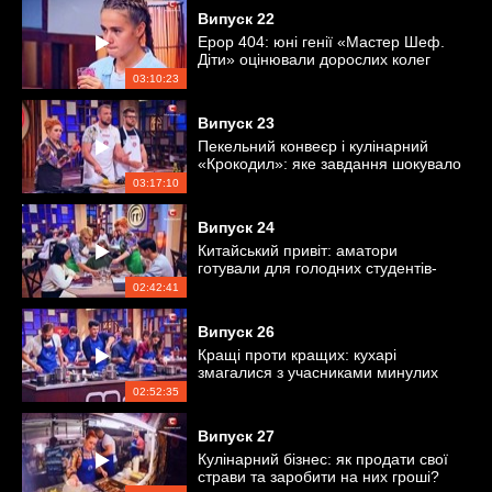
Випуск
22
Ерор 404: юні генії «Мастер Шеф.
Діти» оцінювали дорослих колег
03:10:23
Випуск
23
Пекельний конвеєр і кулінарний
«Крокодил»: яке завдання шокувало
кухарів?
03:17:10
Випуск
24
Китайський привіт: аматори
готували для голодних студентів-
китайців
02:42:41
Випуск
26
Кращі проти кращих: кухарі
змагалися з учасниками минулих
сезонів
02:52:35
Випуск
27
Кулінарний бізнес: як продати свої
страви та заробити на них гроші?