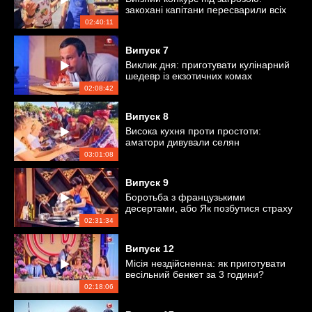
закохані капітани пересварили всіх
кулінарів
02:40:11
Випуск
7
Виклик дня: приготувати кулінарний
шедевр із екзотичних комах
02:08:42
Випуск
8
Висока кухня проти простоти:
аматори дивували селян
незвичними стравами
03:01:08
Випуск
9
Боротьба з французькими
десертами, або Як позбутися страху
кондитерки
02:31:34
Випуск
12
Місія нездійсненна: як приготувати
весільний бенкет за 3 години?
02:18:06