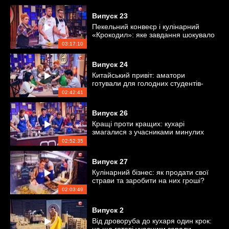
Випуск
23
Пекельний конвеєр і кулінарний
«Крокодил»: яке завдання шокувало
кухарів?
03:17:10
Випуск
24
Китайський привіт: аматори
готували для голодних студентів-
китайців
02:42:41
Випуск
26
Кращі проти кращих: кухарі
змагалися з учасниками минулих
сезонів
02:52:35
Випуск
27
Кулінарний бізнес: як продати свої
страви та заробити на них гроші?
02:03:49
Випуск
2
Від дроворуба до кухаря один крок: