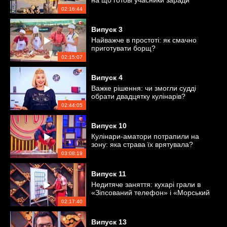
на що готові учасники заради
перемоги?
02:16:44
Випуск
3
Найважче в простоті: як смачно
приготувати борщ?
02:15:07
Випуск
4
Важке рішення: чи змогли судді
обрати двадцятку кулінарів?
02:44:05
Випуск
10
Кулінари-аматори потрапили на
зону: яка страва їх врятувала?
03:08:19
Випуск
11
Недитяче заняття: кухарі грали в
«Зіпсований телефон» і «Морський
бій»
02:17:40
Випуск
13