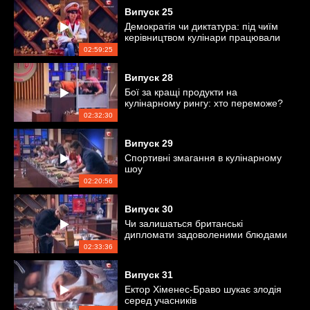
Випуск
25
Демократія чи диктатура: під чиїм
керівництвом кулінари працювали
краще?
02:59:25
Випуск
28
Бої за кращі продукти на
кулінарному рингу: хто переможе?
02:32:30
Випуск
29
Спортивні змагання в кулінарному
шоу
02:20:56
Випуск
30
Чи залишаться британські
дипломати задоволеними блюдами
учасників?
02:33:36
Випуск
31
Ектор Хіменес-Браво шукає злодія
серед учасників