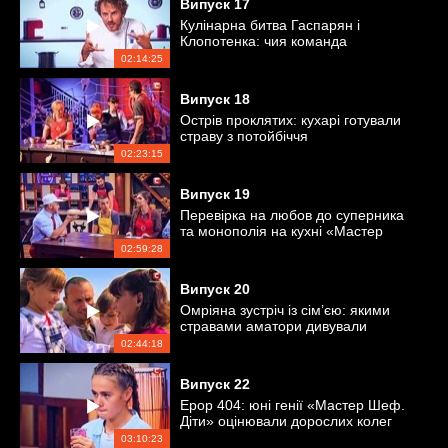
Випуск
17
Кулінарна битва Гаспарян і
Клопотенка: чия команда
перемогла?
02:14:25
Випуск
18
Острів проклятих: кухарі готували
страву з потойбіччя
02:23:15
Випуск
19
Перевірка на любов до суперника
та монополія на кухні «Мастер
Шеф»
02:59:28
Випуск
20
Омріяна зустріч із сім’єю: якими
стравами аматори дивували
близьких?
02:44:18
Випуск
22
Ерор 404: юні генії «Мастер Шеф.
Діти» оцінювали дорослих колег
03:10:23