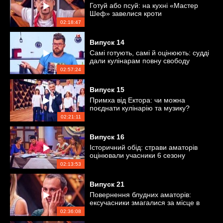
Готуй або псуй: на кухні «Мастер
Шеф» завелися кроти
02:18:47
Випуск
14
Самі готують, самі й оцінюють: судді
дали кулінарам повну свободу
02:57:24
Випуск
15
Примха від Ектора: чи можна
поєднати кулінарію та музику?
02:21:11
Випуск
16
Історичний обід: страви аматорів
оцінювали учасники 6 сезону
«Мастер Шеф»
02:13:53
Випуск
21
Повернення блудних аматорів:
ексучасники змагалися за місце в
проєкті
02:36:08