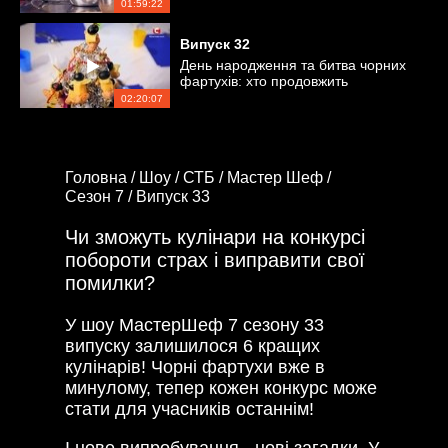
01:59:22
Випуск
32
День народження та битва чорних
фартухів: хто продовжить
змагання?
02:20:07
Головна /
Шоу /
СТБ /
Мастер Шеф /
Сезон 7 /
Випуск 33
Чи зможуть кулінари на конкурсі
побороти страх і виправити свої
помилки?
У шоу МастерШеф 7 сезону 33
випуску залишилося 6 кращих
кулінарів! Чорні фартухи вже в
минулому, тепер кожен конкурс може
стати для учасників останнім!
І нове випробування - нові загадки. У