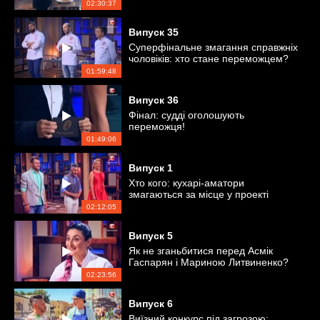
02:30:37
Випуск
35
Суперфінальне змагання справжніх
чоловіків: хто стане переможцем?
01:59:48
Випуск
36
Фінал: судді оголошують
переможця!
01:49:06
Випуск
1
Хто кого: кухарі-аматори
змагаються за місце у проекті
02:12:05
Випуск
5
Як не зганьбитися перед Асмік
Гаспарян і Мариною Литвиненко?
02:23:56
Випуск
6
Виїзний конкурс під загрозою: