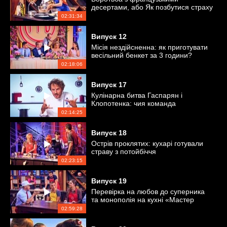
десертами, або Як позбутися страху
кондитерки
02:31:34
Випуск
12
Місія нездійсненна: як приготувати
весільний бенкет за 3 години?
02:18:06
Випуск
17
Кулінарна битва Гаспарян і
Клопотенка: чия команда
перемогла?
02:14:25
Випуск
18
Острів проклятих: кухарі готували
страву з потойбіччя
02:23:15
Випуск
19
Перевірка на любов до суперника
та монополія на кухні «Мастер
Шеф»
02:59:28