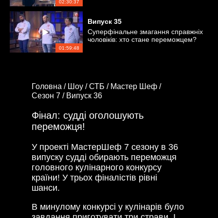
02:30:37
Випуск
35
Суперфінальне змагання справжніх
чоловіків: хто стане переможцем?
01:59:48
Головна /
Шоу /
СТБ /
Мастер Шеф /
Сезон 7 /
Випуск 36
Фінал: судді оголошують
переможця!
У проекті МастерШеф 7 сезону в 36
випуску судді обирають переможця
головного кулінарного конкурсу
країни! У трьох фіналістів рівні
шанси.
В минулому конкурсі у кулінарів було
завдання приготувати три страви. І