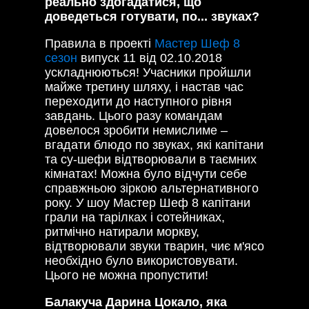
реально здогадатися, що
доведеться готувати, по... звуках?
Правила в проекті
Мастер Шеф 8
сезон
випуск 11 від 02.10.2018
ускладнюються! Учасники пройшли
майже третину шляху, і настав час
переходити до наступного рівня
завдань. Цього разу командам
довелося зробити немислиме –
вгадати блюдо по звуках, які капітани
та су-шефи відтворювали в таємних
кімнатах! Можна було відчути себе
справжньою зіркою альтернативного
року. У шоу Мастер Шеф 8 капітани
грали на тарілках і сотейниках,
ритмічно натирали моркву,
відтворювали звуки тварин, чиє м'ясо
необхідно було використовувати.
Цього не можна пропустити!
Балакуча Дарина Цокало, яка