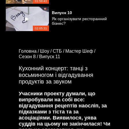
01:58:43
Випуск
10
Як організувати ресторанний
бізнес?
02:05:31
Головна /
Шоу /
СТБ /
Мастер Шеф /
Сезон 8 /
Випуск 11
Кухонний концерт: танці з
восьминогом і відгадування
продуктів за звуком
Учасники проекту думали, що
випробували на собі все:
відгадування рецептів наосліп, за
підказками з тіста та за
асоціаціями. Виявилося, уява
суддів на цьому не закінчилася! Чи