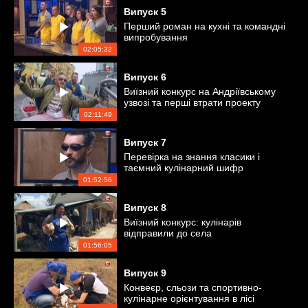
Випуск
5
Перший роман на кухні та командні
випробування
02:05:32
Випуск
6
Виїзний конкурс на Андріївському
узвозі та перші втрати проекту
02:11:49
Випуск
7
Перевірка на знання класики і
таємний кулінарний шифр
01:52:56
Випуск
8
Виїзний конкурс: кулінарів
відправили до села
01:56:05
Випуск
9
Конвеєр, сльози та спортивно-
кулінарне орієнтування в лісі