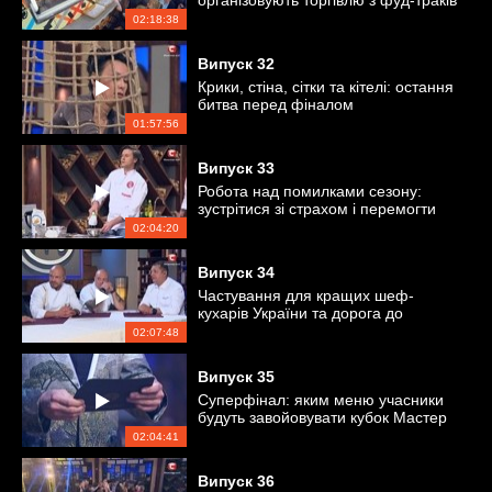
організовують торгівлю з фуд-траків
02:18:38
Випуск
32
Крики, стіна, сітки та кітелі: остання
битва перед фіналом
01:57:56
Випуск
33
Робота над помилками сезону:
зустрітися зі страхом і перемогти
самого себе
02:04:20
Випуск
34
Частування для кращих шеф-
кухарів України та дорога до
суперфіналу
02:07:48
Випуск
35
Суперфінал: яким меню учасники
будуть завойовувати кубок Мастер
Шеф
02:04:41
Випуск
36