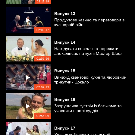
02:11:19
Випуск
13
Продуктове казино та переговори в
кулінарній війні
02:00:17
Випуск
14
Нагодувати весілля та пережити
апокаліпсис на кухні Мастер Шеф
01:56:56
Випуск
15
Винахід квантової кухні та любовний
трикутник Цокало
02:02:13
Випуск
16
Зворушлива зустріч із батьками та
учасники в ролі суддів
01:56:09
Випуск
17
Учасники будують реальний