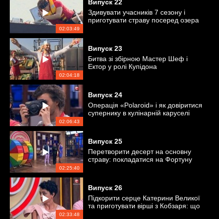
Випуск
22
Здивувати учасників 7 сезону і
приготувати страву посеред озера
02:03:49
Випуск
23
Битва зі збірною Мастер Шеф і
Ектор у ролі Купідона
02:04:18
Випуск
24
Операція «Polaroid» і як довіритися
супернику в кулінарній каруселі
02:06:43
Випуск
25
Перетворити десерт на основну
страву: покладатися на Фортуну
або майстерність імпровізації?
02:25:40
Випуск
26
Підкорити серце Катерини Великої
та приготувати вірші з Кобзаря: що
складніше?
02:33:48