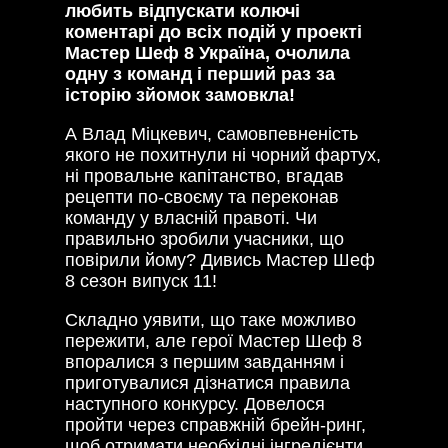
любить відпускати колючі
коментарі до всіх подій у проекті
Мастер Шеф 8 Україна, очолила
одну з команд і перший раз за
історію зйомок замовкла!
А Влад Міцкевич, самовпевненість
якого не похитнули ні чорний фартух,
ні провальне капітанство, вгадав
рецепти по-своєму та переконав
команду у власній правоті. Чи
правильно зробили учасники, що
повірили йому? Дивись Мастер Шеф
8 сезон випуск 11!
Складно уявити, що таке можливо
пережити, але герої Мастер Шеф 8
впоралися з першим завданням і
приготувалися дізнатися правила
наступного конкурсу. Довелося
пройти через справжній брейн-ринг,
щоб отримати необхідні інгредієнти.