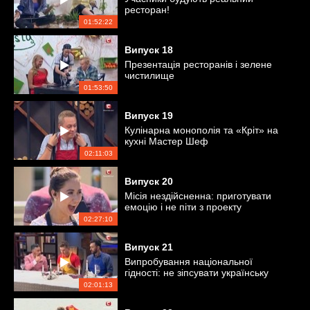
ресторан!
01:52:22
Випуск
18
Презентація ресторанів і зелене
чистилище
01:53:50
Випуск
19
Кулінарна монополія та «Кріт» на
кухні Мастер Шеф
02:11:03
Випуск
20
Місія нездійсненна: приготувати
емоцію і не піти з проекту
02:27:10
Випуск
21
Випробування національної
гідності: не зіпсувати українську
страву
02:01:13