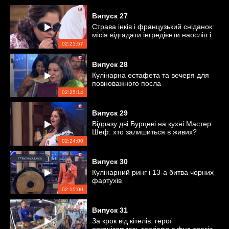
Випуск
27
Страва інків і французький сніданок:
місія відгадати інгредієнти наосліп і
за запахом
02:21:57
Випуск
28
Кулінарна естафета та вечеря для
повноважного посла
02:25:14
Випуск
29
Відразу дві Бурцеві на кухні Мастер
Шеф: хто залишиться в живих?
02:24:00
Випуск
30
Кулінарний ринг і 13-а битва чорних
фартухів
02:15:00
Випуск
31
За крок від кітелів: герої