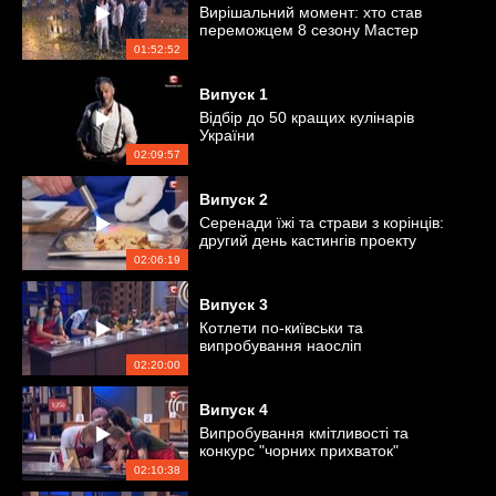
Вирішальний момент: хто став
переможцем 8 сезону Мастер
Шеф?
01:52:52
Випуск
1
Відбір до 50 кращих кулінарів
України
02:09:57
Випуск
2
Серенади їжі та страви з корінців:
другий день кастингів проекту
02:06:19
Випуск
3
Котлети по-київськи та
випробування наосліп
02:20:00
Випуск
4
Випробування кмітливості та
конкурс "чорних прихваток"
02:10:38