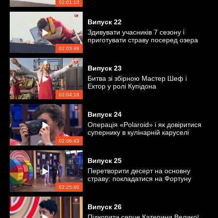
страву
02:01:13
Випуск
22
Здивувати учасників 7 сезону і
приготувати страву посеред озера
02:03:49
Випуск
23
Битва зі збірною Мастер Шеф і
Ектор у ролі Купідона
02:04:18
Випуск
24
Операція «Polaroid» і як довіритися
супернику в кулінарній каруселі
02:06:43
Випуск
25
Перетворити десерт на основну
страву: покладатися на Фортуну
або майстерність імпровізації?
02:25:40
Випуск
26
Підкорити серце Катерини Великої