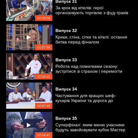
Випуск
31
За крок від кітелів: герої
організовують торгівлю з фуд-траків
02:18:38
Випуск
32
Крики, стіна, сітки та кітелі: остання
битва перед фіналом
01:57:56
Випуск
33
Робота над помилками сезону:
зустрітися зі страхом і перемогти
самого себе
02:04:20
Випуск
34
Частування для кращих шеф-
кухарів України та дорога до
суперфіналу
02:07:48
Випуск
35
Суперфінал: яким меню учасники
будуть завойовувати кубок Мастер
Шеф
02:04:41