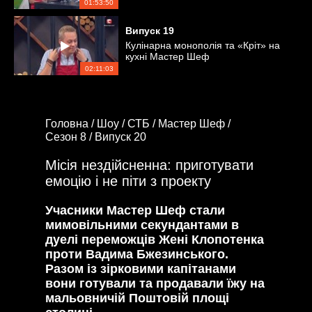
01:53:50
Випуск
19
Кулінарна монополія та «Кріт» на
кухні Мастер Шеф
02:11:03
Головна /
Шоу /
СТБ /
Мастер Шеф /
Сезон 8 /
Випуск 20
Місія нездійсненна: приготувати
емоцію і не піти з проекту
Учасники Мастер Шеф стали
мимовільними секундантами в
дуелі переможців Жені Клопотенка
проти Вадима Бжезинського.
Разом із зірковими капітанами
вони готували та продавали їжу на
мальовничій Поштовій площі