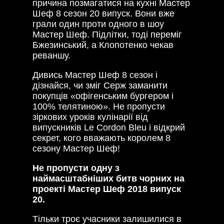
причина позмагатися на кухні Мастер
Шеф 8 сезон 20 випуск. Вони вже
грали один проти одного в шоу
Мастер Шеф. Підлітки, тоді переміг
Бжезинський, а Клопотенко чекав
реваншу.
Дивись Мастер Шеф 8 сезон і
дізнайся, чи зміг Серж заманити
покупців «офігенським бургером і
100% телятиною». Не пропусти
зіркових уроків кулінарії від
випускників Le Cordon Bleu і відкрий
секрет, кого вважають королем 8
сезону Мастер Шеф!
Не пропусти одну з
наймасштабніших битв чорних на
проекті Мастер Шеф 2018 випуск
20.
Тільки троє учасники залишилися в