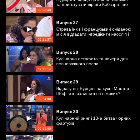
та приготувати вірші з Кобзаря: що
складніше?
02:33:48
Випуск
27
Страва інків і французький сніданок:
місія відгадати інгредієнти наосліп і
за запахом
02:21:57
Випуск
28
Кулінарна естафета та вечеря для
повноважного посла
02:25:14
Випуск
29
Відразу дві Бурцеві на кухні Мастер
Шеф: хто залишиться в живих?
02:24:00
Випуск
30
Кулінарний ринг і 13-а битва чорних
фартухів
02:15:00