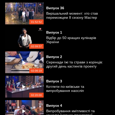
Випуск
36
Вирішальний момент: хто став
переможцем 8 сезону Мастер
Шеф?
01:52:52
Випуск
1
Відбір до 50 кращих кулінарів
України
02:09:57
Випуск
2
Серенади їжі та страви з корінців:
другий день кастингів проекту
02:06:19
Випуск
3
Котлети по-київськи та
випробування наосліп
02:20:00
Випуск
4
Випробування кмітливості та