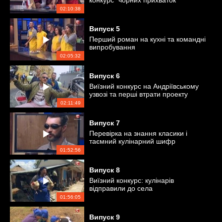
конкурс "чорних прихваток"
02:10:38
Випуск
5
Перший роман на кухні та командні
випробування
02:05:32
Випуск
6
Виїзний конкурс на Андріївському
узвозі та перші втрати проекту
02:11:49
Випуск
7
Перевірка на знання класики і
таємний кулінарний шифр
01:52:56
Випуск
8
Виїзний конкурс: кулінарів
відправили до села
01:56:05
Випуск
9