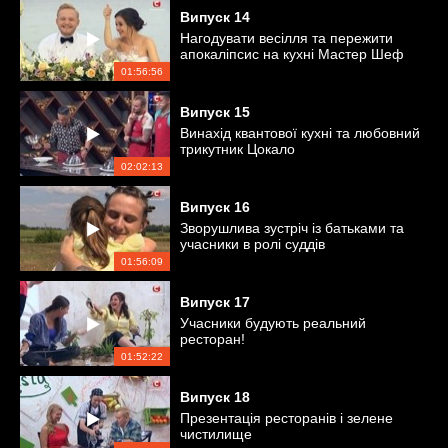
Випуск
14
Нагодувати весілля та пережити
апокаліпсис на кухні Мастер Шеф
01:56:56
Випуск
15
Винахід квантової кухні та любовний
трикутник Цокало
02:02:13
Випуск
16
Зворушлива зустріч із батьками та
учасники в ролі суддів
01:56:09
Випуск
17
Учасники будують реальний
ресторан!
01:52:22
Випуск
18
Презентація ресторанів і зелене
чистилище