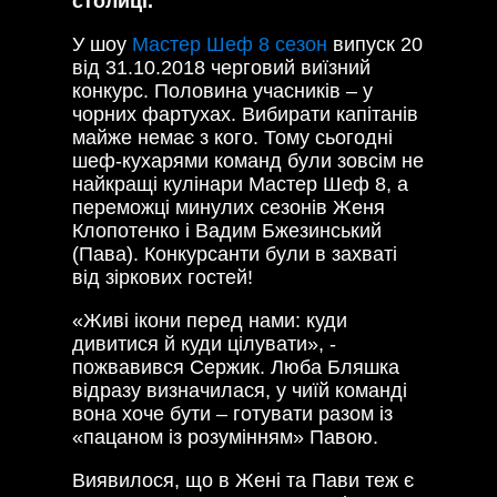
столиці.
У шоу
Мастер Шеф 8 сезон
випуск 20
від 31.10.2018 черговий виїзний
конкурс. Половина учасників – у
чорних фартухах. Вибирати капітанів
майже немає з кого. Тому сьогодні
шеф-кухарями команд були зовсім не
найкращі кулінари Мастер Шеф 8, а
переможці минулих сезонів Женя
Клопотенко і Вадим Бжезинський
(Пава). Конкурсанти були в захваті
від зіркових гостей!
«Живі ікони перед нами: куди
дивитися й куди цілувати», -
пожвавився Сержик. Люба Бляшка
відразу визначилася, у чиїй команді
вона хоче бути – готувати разом із
«пацаном із розумінням» Павою.
Виявилося, що в Жені та Пави теж є