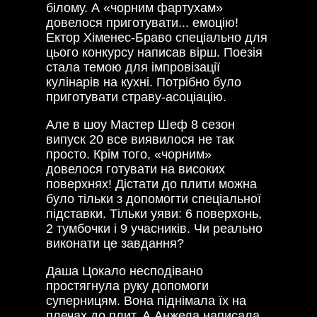
білому. А «чорним фартухам»
довелося приготувати... емоцію!
Ектор Хіменес-Браво спеціально для
цього конкурсу написав вірш. Поезія
стала темою для імпровізації
кулінарів на кухні. Потрібно було
приготувати страву-асоціацію.
Але в шоу Мастер Шеф 8 сезон
випуск 20 все виявилося не так
просто. Крім того, «чорним»
довелося готувати на високих
поверхнях! Дістати до плити можна
було тільки з допомогти спеціальної
підставки. Тільки уяви: 6 поверхонь,
2 тумбочки і 9 учасників. Чи реально
виконати це завдання?
Даша Цокало несподівано
простягнула руку допомоги
суперницям. Вона піднімала їх на
плечах до плит. А Анжела написала