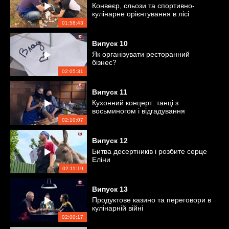
Конвеєр, сльози та спортивно-
кулінарне орієнтування в лісі
01:58:43
Випуск
10
Як організувати ресторанний
бізнес?
02:05:31
Випуск
11
Кухонний концерт: танці з
восьминогом і відгадування
продуктів за звуком
02:10:07
Випуск
12
Битва десертників і розбите серце
Еліни
02:11:19
Випуск
13
Продуктове казино та переговори в
кулінарній війні
02:00:17