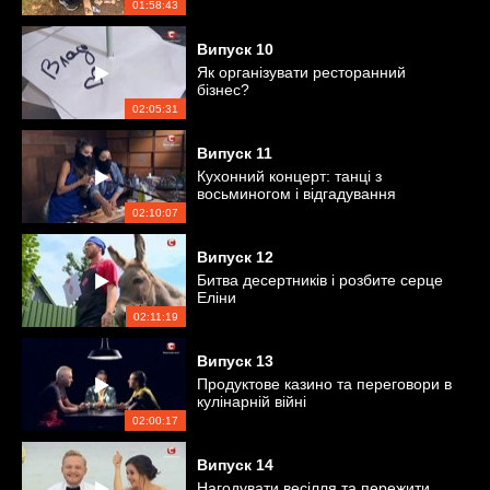
01:58:43
Випуск
10
Як організувати ресторанний
бізнес?
02:05:31
Випуск
11
Кухонний концерт: танці з
восьминогом і відгадування
продуктів за звуком
02:10:07
Випуск
12
Битва десертників і розбите серце
Еліни
02:11:19
Випуск
13
Продуктове казино та переговори в
кулінарній війні
02:00:17
Випуск
14
Нагодувати весілля та пережити