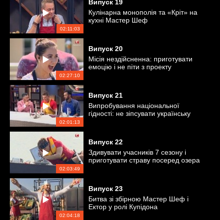
Випуск
19
Кулінарна монополія та «Кріт» на
кухні Мастер Шеф
02:11:03
Випуск
20
Місія нездійсненна: приготувати
емоцію і не піти з проекту
02:27:10
Випуск
21
Випробування національної
гідності: не зіпсувати українську
страву
02:01:13
Випуск
22
Здивувати учасників 7 сезону і
приготувати страву посеред озера
02:03:49
Випуск
23
Битва зі збірною Мастер Шеф і
Ектор у ролі Купідона
02:04:18