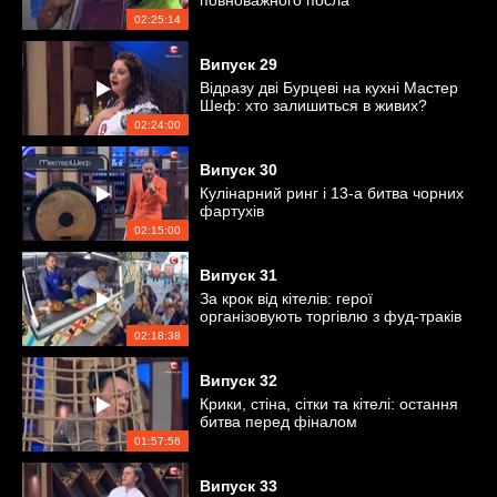
повноважного посла
02:25:14
Випуск
29
Відразу дві Бурцеві на кухні Мастер
Шеф: хто залишиться в живих?
02:24:00
Випуск
30
Кулінарний ринг і 13-а битва чорних
фартухів
02:15:00
Випуск
31
За крок від кітелів: герої
організовують торгівлю з фуд-траків
02:18:38
Випуск
32
Крики, стіна, сітки та кітелі: остання
битва перед фіналом
01:57:56
Випуск
33