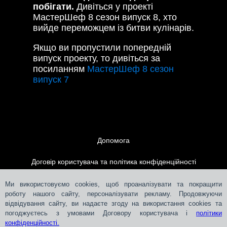
побігати.
Дивіться у проекті
МастерШеф 8 сезон випуск 8, хто
вийде переможцем із битви кулінарів.
Якщо ви пропустили попередній
випуск проекту, то дивіться за
посиланням
МастерШеф 8 сезон
випуск 7
Допомога
Договір користувача та політика конфіденційності
Контакти
Ми використовуємо cookies, щоб проаналізувати та покращити
роботу нашого сайту, персоналізувати рекламу. Продовжуючи
відвідування сайту, ви надаєте згоду на використання cookies та
Розміщення реклами
погоджуєтесь з умовами Договору користувача і
політики
конфіденційності.