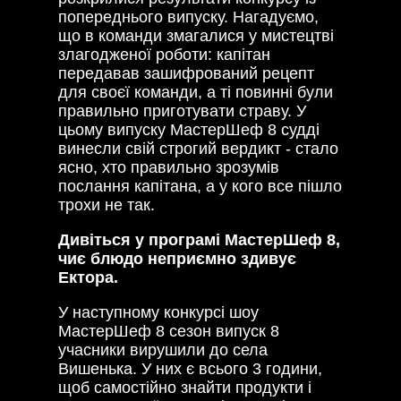
попереднього випуску. Нагадуємо,
що в команди змагалися у мистецтві
злагодженої роботи: капітан
передавав зашифрований рецепт
для своєї команди, а ті повинні були
правильно приготувати страву. У
цьому випуску МастерШеф 8 судді
винесли свій строгий вердикт - стало
ясно, хто правильно зрозумів
послання капітана, а у кого все пішло
трохи не так.
Дивіться у програмі МастерШеф 8,
чиє блюдо неприємно здивує
Ектора.
У наступному конкурсі шоу
МастерШеф 8 сезон випуск 8
учасники вирушили до села
Вишенька. У них є всього 3 години,
щоб самостійно знайти продукти і