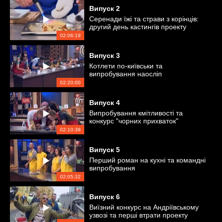
Випуск
2
Серенади їжі та страви з корінців:
другий день кастингів проекту
02:06:19
Випуск
3
Котлети по-київськи та
випробування наосліп
02:20:00
Випуск
4
Випробування кмітливості та
конкурс "чорних прихваток"
02:10:38
Випуск
5
Перший роман на кухні та командні
випробування
02:05:32
Випуск
6
Виїзний конкурс на Андріївському
узвозі та перші втрати проекту