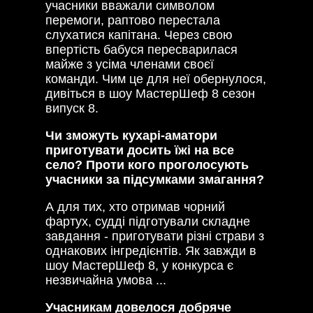
учасники вважали символом
перемоги, раптово перестала
слухатися капітана. Через свою
впертість бабуся пересварилася
майже з усіма членами своєї
команди. Чим це для неї обернулося,
дивіться в шоу МастерШеф 8 сезон
випуск 8.
Чи зможуть кухарі-аматори
приготувати досить їжі на все
село? Проти кого проголосують
учасники за підсумками змагання?
А для тих, хто отримав чорний
фартух, судді підготували складне
завдання - приготувати різні страви з
однакових інгредієнтів. Як завжди в
шоу МастерШеф 8, у конкурса є
незвичайна умова ...
Учасникам довелося добряче