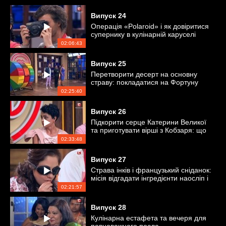
Випуск
24
Операція «Polaroid» і як довіритися
супернику в кулінарній каруселі
02:06:43
Випуск
25
Перетворити десерт на основну
страву: покладатися на Фортуну
або майстерність імпровізації?
02:25:40
Випуск
26
Підкорити серце Катерини Великої
та приготувати вірші з Кобзаря: що
складніше?
02:33:48
Випуск
27
Страва інків і французький сніданок:
місія відгадати інгредієнти наосліп і
за запахом
02:21:57
Випуск
28
Кулінарна естафета та вечеря для