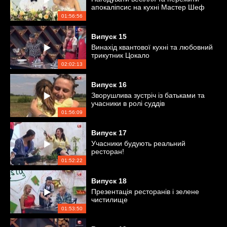
апокаліпсис на кухні Мастер Шеф
01:56:56
Випуск
15
Винахід квантової кухні та любовний
трикутник Цокало
02:02:13
Випуск
16
Зворушлива зустріч із батьками та
учасники в ролі суддів
01:56:09
Випуск
17
Учасники будують реальний
ресторан!
01:52:22
Випуск
18
Презентація ресторанів і зелене
чистилище
01:53:50