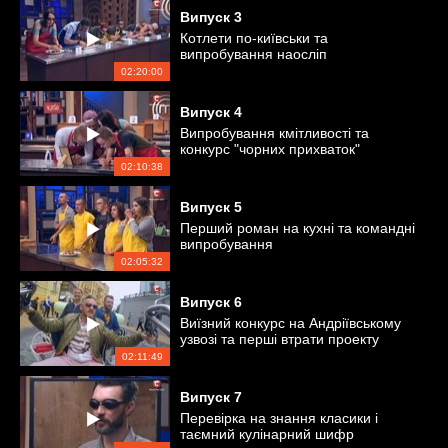
Випуск
3
Котлети по-київськи та
випробування наосліп
02:20:00
Випуск
4
Випробування кмітливості та
конкурс "чорних прихваток"
02:10:38
Випуск
5
Перший роман на кухні та командні
випробування
02:05:32
Випуск
6
Виїзний конкурс на Андріївському
узвозі та перші втрати проекту
02:11:49
Випуск
7
Перевірка на знання класики і
таємний кулінарний шифр