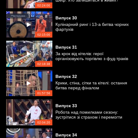
Шеф: хто залишиться в живих?
02:24:00
Випуск
30
Кулінарний ринг і 13-а битва чорних
фартухів
02:15:00
Випуск
31
За крок від кітелів: герої
організовують торгівлю з фуд-траків
02:18:38
Випуск
32
Крики, стіна, сітки та кітелі: остання
битва перед фіналом
01:57:56
Випуск
33
Робота над помилками сезону:
зустрітися зі страхом і перемогти
самого себе
02:04:20
Випуск
34