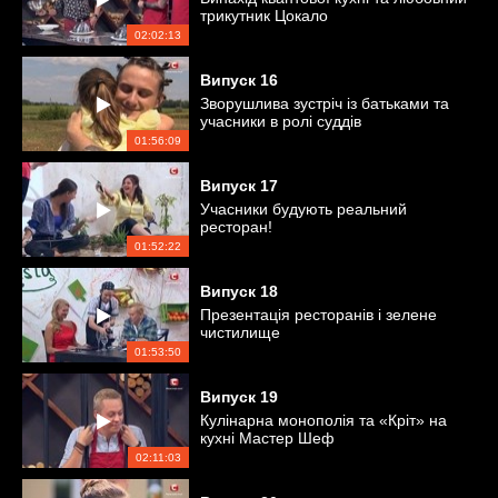
трикутник Цокало
02:02:13
Випуск
16
Зворушлива зустріч із батьками та
учасники в ролі суддів
01:56:09
Випуск
17
Учасники будують реальний
ресторан!
01:52:22
Випуск
18
Презентація ресторанів і зелене
чистилище
01:53:50
Випуск
19
Кулінарна монополія та «Кріт» на
кухні Мастер Шеф
02:11:03