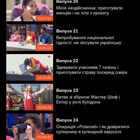
Випуск
20
Місія нездійсненна: приготувати
емоцію і не піти з проекту
02:27:10
Випуск
21
Випробування національної
гідності: не зіпсувати українську
страву
02:01:13
Випуск
22
Здивувати учасників 7 сезону і
приготувати страву посеред озера
02:03:49
Випуск
23
Битва зі збірною Мастер Шеф і
Ектор у ролі Купідона
02:04:18
Випуск
24
Операція «Polaroid» і як довіритися
супернику в кулінарній каруселі
02:06:43