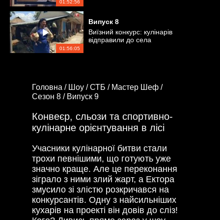
01:52:56
Випуск
8
Виїзний конкурс: кулінарів
відправили до села
01:56:05
Головна /
Шоу /
СТБ /
Мастер Шеф /
Сезон 8 /
Випуск 9
Конвеєр, сльози та спортивно-
кулінарне орієнтування в лісі
Учасники кулінарної битви стали
трохи певнішими, що готують уже
значно краще. Але це переконання
зіграло з ними злий жарт, а Ектора
змусило зі злістю розкричався на
конкурсантів. Одну з найсильніших
кухарів на проекті він довів до сліз!