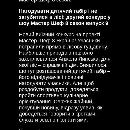
Нагодувати дитячий табір і не
загубитися в лісі: другий конкурс у
шоу Мастер Шеф 8 сезон випуск 9
Новий виїзний конкурс на проекті
Мастер Шеф 8 Україна! Учасники
потрапили прямо в лісову гущавину.
Найбільше природою навколо
захоплювалася Анжела Липська, для
якої ліс – справжній дім. Виявилося,
що тут розташований дитячий табір ­–
його відвідувачів і повинні
нагодувати учасники. Але щоб
роздобути продукти, доведеться
пройти спортивно-кулінарне
орієнтування. Сержик Файний,
почувши новину, відразу уявив, як
доведеться говорити з кротами,
слухати землю і копати ями.