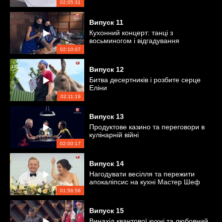
02:05:31
Випуск
11
Кухонний концерт: танці з
восьминогом і відгадування
продуктів за звуком
02:10:07
Випуск
12
Битва десертників і розбите серце
Еліни
02:11:19
Випуск
13
Продуктове казино та переговори в
кулінарній війні
02:00:17
Випуск
14
Нагодувати весілля та пережити
апокаліпсис на кухні Мастер Шеф
01:56:56
Випуск
15
Винахід квантової кухні та любовний