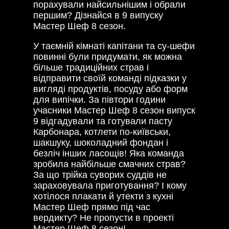
порахували найсильнішим і обрали
першим? Дізнайся в 9 випуску
Мастер Шеф 8 сезон.
У таємній кімнаті капітани та су-шефи
повинні були придумати, як можна
більше традиційних страв і
відправити своїй команді підказки у
вигляді продуктів, посуду або форм
для випічки. За півтори години
учасники Мастер Шеф 8 сезон випуск
9 відгадували та готували пасту
Карбонара, котлети по-київськи,
шакшуку, шоколадний фондан і
безліч інших ласощів! Яка команда
зробила найбільше смачних страв?
За що трійка суворих суддів не
зараховувала приготування? І кому
хотілося плакати й утекти з кухні
Мастер Шеф прямо під час
вердикту? Не пропусти в проекті
Мастер Шеф 8 сезон!