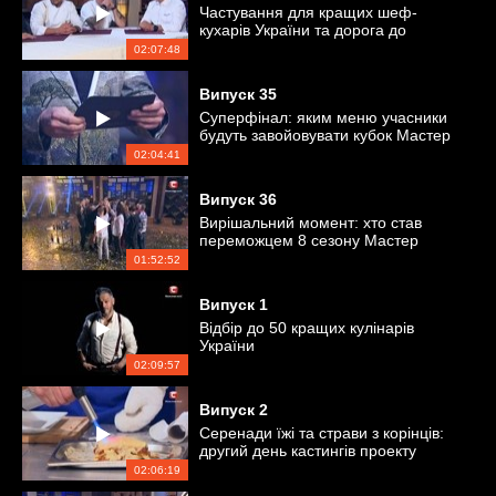
Частування для кращих шеф-
кухарів України та дорога до
суперфіналу
02:07:48
Випуск
35
Суперфінал: яким меню учасники
будуть завойовувати кубок Мастер
Шеф
02:04:41
Випуск
36
Вирішальний момент: хто став
переможцем 8 сезону Мастер
Шеф?
01:52:52
Випуск
1
Відбір до 50 кращих кулінарів
України
02:09:57
Випуск
2
Серенади їжі та страви з корінців:
другий день кастингів проекту
02:06:19