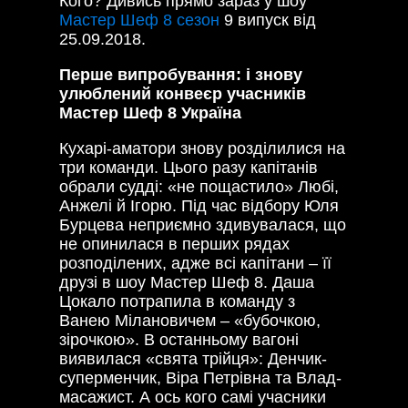
Кого? Дивись прямо зараз у шоу
Мастер Шеф 8 сезон
9 випуск від
25.09.2018.
Перше випробування: і знову
улюблений конвеєр учасників
Мастер Шеф 8 Україна
Кухарі-аматори знову розділилися на
три команди. Цього разу капітанів
обрали судді: «не пощастило» Любі,
Анжелі й Ігорю. Під час відбору Юля
Бурцева неприємно здивувалася, що
не опинилася в перших рядах
розподілених, адже всі капітани – її
друзі в шоу Мастер Шеф 8. Даша
Цокало потрапила в команду з
Ванею Мілановичем – «бубочкою,
зірочкою». В останньому вагоні
виявилася «свята трійця»: Денчик-
суперменчик, Віра Петрівна та Влад-
масажист. А ось кого самі учасники