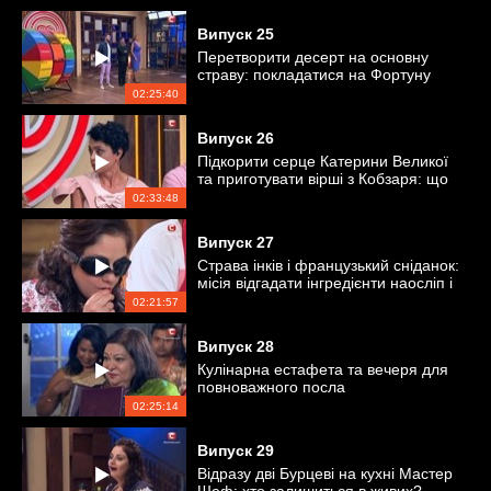
Випуск
25
Перетворити десерт на основну
страву: покладатися на Фортуну
або майстерність імпровізації?
02:25:40
Випуск
26
Підкорити серце Катерини Великої
та приготувати вірші з Кобзаря: що
складніше?
02:33:48
Випуск
27
Страва інків і французький сніданок:
місія відгадати інгредієнти наосліп і
за запахом
02:21:57
Випуск
28
Кулінарна естафета та вечеря для
повноважного посла
02:25:14
Випуск
29
Відразу дві Бурцеві на кухні Мастер